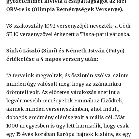
győzelemmel kivívta a csapattagságot az idei
ORV-re is (Olimpia Reménységek Versenye).
78 szakosztály 1092 versenyzőjét nevezték, a Gödi
SE 10 versenyzővel érkezett a Tisza-parti városba.
Sinkó László (Simi) és Németh István (Putyu)
értékelése a 4 napos verseny után:
“A terveink megvoltak, és őszintén szólva, szinte
minden úgy valósult meg, hogy az számunkra
örömteli volt. Az előzetes várakozás szerint a
legvérmesebb reményeink Emmához fűződtek,
akinek minden versenyszámban, ahol indult,
dobogós eredmény elérése volt a reális cél. Már
1000 m egyesben is úgy lett harmadik, hogy csak
egy 15 éves korában Európa-bajnok kislány, és egy