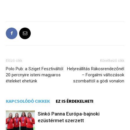
Előző cikk
Következő cikk
Polo Pub: a Sziget Fesztiváltól
Helyreállítás Rákosrendezőnél
20 percnyire isteni magyaros
– Forgalmi változások
ételeket ehetünk
szombattól a gödi vonalon
KAPCSOLÓDÓ CIKKEK
EZ IS ÉRDEKELHETI
Sinkó Panna Európa-bajnoki
ezüstérmet szerzett