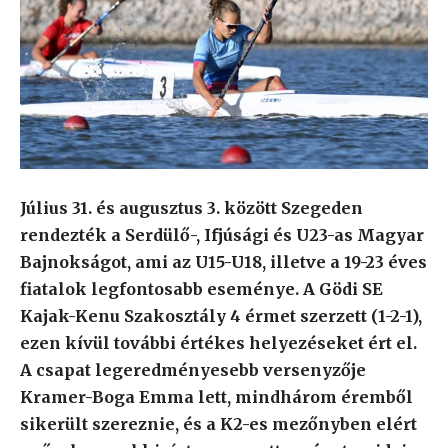
Július 31. és augusztus 3. között Szegeden
rendezték a Serdülő-, Ifjúsági és U23-as Magyar
Bajnokságot, ami az U15-U18, illetve a 19-23 éves
fiatalok legfontosabb eseménye. A Gödi SE
Kajak-Kenu Szakosztály 4 érmet szerzett (1-2-1),
ezen kívül további értékes helyezéseket ért el.
A csapat legeredményesebb versenyzője
Kramer-Boga Emma lett, mindhárom éremből
sikerült szereznie, és a K2-es mezőnyben elért