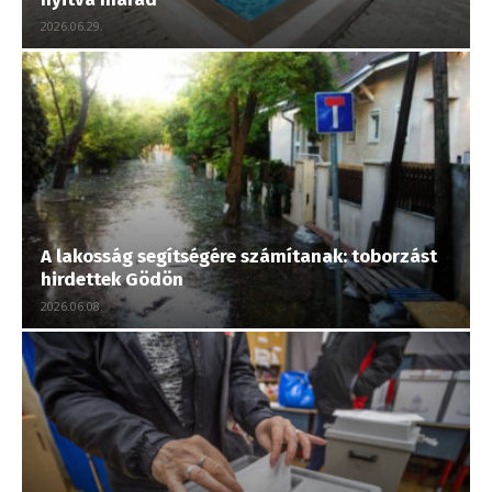
2026.06.29.
A lakosság segítségére számítanak: toborzást
hirdettek Gödön
2026.06.08.