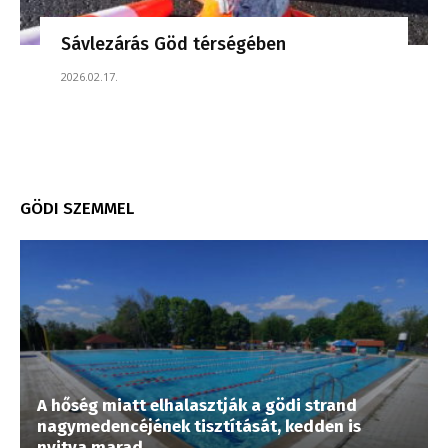
Sávlezárás Göd térségében
2026.02.17.
GÖDI SZEMMEL
A hőség miatt elhalasztják a gödi strand
nagymedencéjének tisztítását, kedden is
nyitva marad