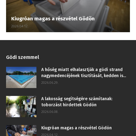
Kiugróan magas a részvétel Gödön
2026.04.12.
Gödi szemmel
A hőség miatt elhalasztják a gödi strand
nagymedencéjének tisztítását, kedden is...
2026.06.29.
A lakosság segítségére számítanak:
toborzást hirdettek Gödön
2026.06.08.
Kiugróan magas a részvétel Gödön
2026.04.12.