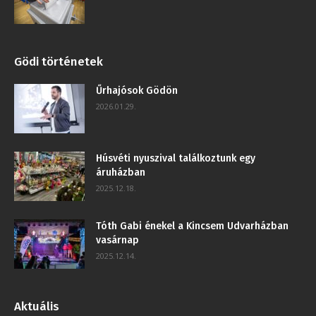
Gödi történetek
Űrhajósok Gödön
2026.01.29.
Húsvéti nyuszival találkoztunk egy
áruházban
2025.12.18.
Tóth Gabi énekel a Kincsem Udvarházban
vasárnap
2025.12.14.
Aktuális