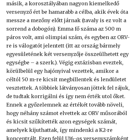
másik, a korosztályában nagyon kiemelkedő
versenyző ért be hamarabb a célba, akik évek óta
messze a mezőny előtt járnak (tavaly is ez volt a
sorrend a dobogón). Emma fő száma az 500 m
páros volt, ami olimpiai szám, és egyben az ORV-
re is válogatót jelentett (itt az ország bármely
egyesületének két versenyzője összeülhetett egy
egységbe – a szerk.). Végig extázisban eveztek,
körülbelül egy hajónyival vezettek, amikor a
céltól 50 m-re kicsit megbillentek és lendületet
vesztettek. A többiek látványosan jöttek fel rájuk,
de tudtak korrigálni és így nem érték utol őket.
Ennek a győzelemnek az értékét tovább növeli,
hogy néhány számot elvettek az ORV műsorából
és kicsit szűkítették azon egységek számát,
amelyek kijuthattak, így mindenki a K2-re
koncentrált. Ezen felül U16-os versenyszámként