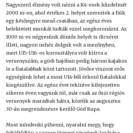
Nagyszerű élmény volt nézni a K4-esek küzdelmét
2000 m-en, ahol értékes 2. helyet szereztek a fiúk
egy késhegyre menő csatában, az egész éves
befektetett munkát tudták ezzel megkoronázni. Az
1000 m-es négyesünk döntős helyét is dicséret
illeti, nagyon nehéz dolguk volt a mezőnyben,
mert U15-U16-os korosztályra volt kiírva a
versenyszám, a gödi hajóban pedig három kajakos
is a fiatalabbak közé tartozott. Jövőre viszont erős
egységünk lehet a most U14-ből érkező fiatalokkal
kiegészülve. Az egész évet tekintve kifejezetten
sikeres éven vagyunk túl, már csak az őszi régiós
versenyek maradtak hátra, köztük az augusztus
30-án megrendezésre kerülő Göd Kupa.
Most mindenki pihenni, nyaralni megy, hogy
feltöltődjön a szezon lényegi részének lezárása