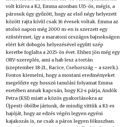
volt kiírva a K2, Emma azonban U15-ös, mégis, a
párosuk úgy győzött, hogy az első négy helyezett
között rajta kívül csak 16 évesek voltak. Emma az
utolsó napon még 2000 m-en is szerzett egy
ezüstérmet, így a maratoni országos bajnokságon
elért két dobogós helyezésével együtt szép
keretbe foglalta a 2025-ös évet. Ehhez jön még egy
ORV-szereplés, ami a hab lesz a tortán
(szeptember 18-21., Racice, Csehország – a szerk.).
Fontos kiemelni, hogy a mostani eredményeket
megelőzte egy hosszú tanulási folyamat Emma
esetében annak kapcsán, hogy K2-s párja, Andók
Petra (KSI) miatt a közös gyakorlásokra az
Újpesti-öbölbe jártunk, de mindig vittük a K1-es
hajóját, hogy az edzés végén legyen egyéni
kajakozás is, ne csak a páros legyen fókuszban.