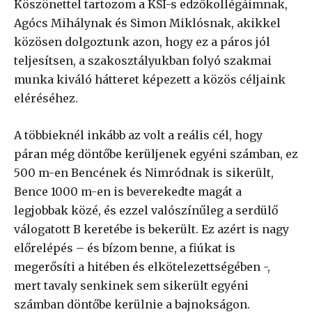
Köszönettel tartozom a KSI-s edzőkollégáimnak,
Agócs Mihálynak és Simon Miklósnak, akikkel
közösen dolgoztunk azon, hogy ez a páros jól
teljesítsen, a szakosztályukban folyó szakmai
munka kiváló hátteret képezett a közös céljaink
eléréséhez.
A többieknél inkább az volt a reális cél, hogy
páran még döntőbe kerüljenek egyéni számban, ez
500 m-en Bencének és Nimródnak is sikerült,
Bence 1000 m-en is beverekedte magát a
legjobbak közé, és ezzel valószínűleg a serdülő
válogatott B keretébe is bekerült. Ez azért is nagy
előrelépés – és bízom benne, a fiúkat is
megerősíti a hitében és elkötelezettségében -,
mert tavaly senkinek sem sikerült egyéni
számban döntőbe kerülnie a bajnokságon.