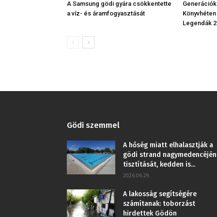
A Samsung gödi gyára csökkentette
Generációk
a víz- és áramfogyasztását
Könyvhéten
Legendák 2
Gödi szemmel
A hőség miatt elhalasztják a
gödi strand nagymedencéjén
tisztítását, kedden is...
2026.06.29.
A lakosság segítségére
számítanak: toborzást
hirdettek Gödön