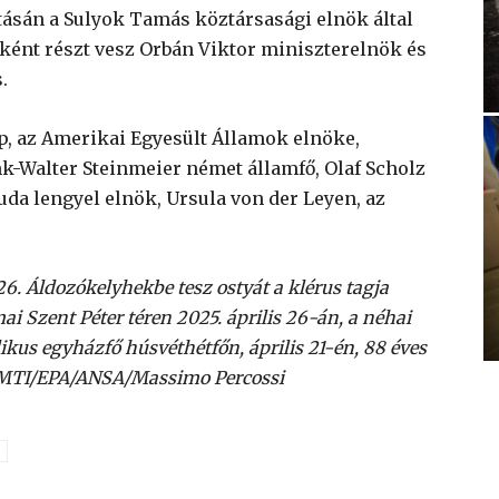
tásán a Sulyok Tamás köztársasági elnök által
aként részt vesz Orbán Viktor miniszterelnök és
.
, az Amerikai Egyesült Államok elnöke,
-Walter Steinmeier német államfő, Olaf Scholz
da lengyel elnök, Ursula von der Leyen, az
26. Áldozókelyhekbe tesz ostyát a klérus tagja
ai Szent Péter téren 2025. április 26-án, a néhai
kus egyházfő húsvéthétfőn, április 21-én, 88 éves
. MTI/EPA/ANSA/Massimo Percossi