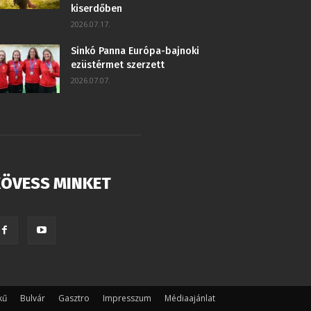
kiserdőben
2026.07.17.
Sinkó Panna Európa-bajnoki
ezüstérmet szerzett
2026.07.07.
ÖVESS MINKET
kű
Bulvár
Gasztro
Impresszum
Médiaajánlat