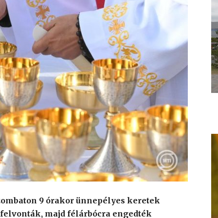
zombaton 9 órakor ünnepélyes keretek
t felvonták, majd félárbócra engedték