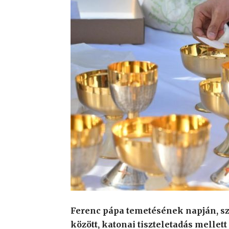
Ferenc pápa temetésének napján, s
között, katonai tiszteletadás mellet