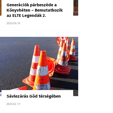
Generációk párbeszéde a
Könyvhéten – Bemutatkozik
az ELTE Legendák 2.
2026.06.10.
Sávlezárás Göd térségében
2026.02.17.