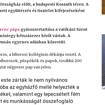
rszágház előtt, a budapesti Kossuth téren. A
ti együttérzés és tisztelet kifejezéseként
renc pápa
gyászszertartása a vatikáni Szent
 mintegy kétszázezer hívőt vártak. A
 Dunán egyenes adásban közvetíti.
ros, a bíborosi kollégium dékánja vezeti. A
bíborosok, püspökök és papok, továbbá 200
 mint négyezer pap van jelen.
este zárták le nem nyilvános
óba az egyházfő mellé helyezték a
éket, valamint egy lepecsételt fém
tét és munkásságát összefoglaló