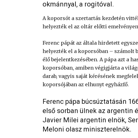
okmánnyal, a rogitóval.
A koporsót a szertartás kezdetén vitték
helyezték el az oltár előtti emelvénye
Ferenc pápát az általa hirdetett egys
helyezték el a koporsóban – számolt b
élő bejelentkezésében. A pápa azt a has
koporsóban, amiben végigjárta a vilá
darab, vagyis saját kérésének megfel
koporsójában az elhunyt egyházfő.
Ferenc pápa búcsúztatásán 166 
első sorban ülnek az argentin é
Javier Milei argentin elnök, Se
Meloni olasz miniszterelnök.