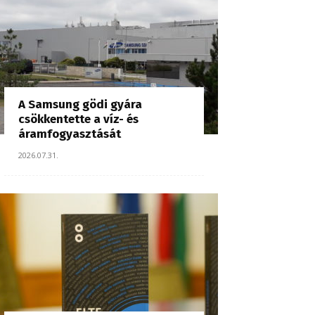
A Samsung gödi gyára
csökkentette a víz- és
áramfogyasztását
2026.07.31.