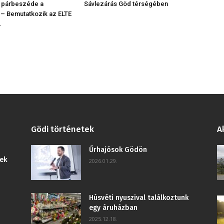
 párbeszéde a
Sávlezárás Göd térségében
 – Bemutatkozik az ELTE
.
Gödi történetek
A
Űrhajósok Gödön
ek
2026.01.29.
Húsvéti nyuszival találkoztunk
egy áruházban
2025.12.18.