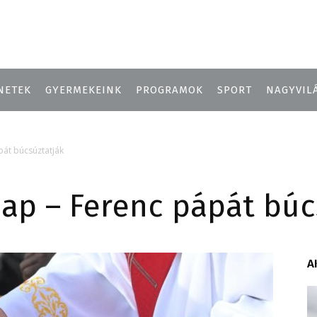
NETEK
GYERMEKEINK
PROGRAMOK
SPORT
NAGYVIL
át búcsúztatják
ap – Ferenc pápát búc
A