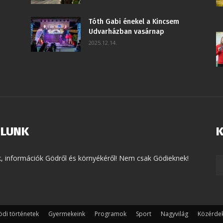
Tóth Gabi énekel a Kincsem
Udvarházban vasárnap
2025.12.14.
LUNK
K
k, információk Gödről és környékéről! Nem csak Gödieknek!
di történetek
Gyermekeink
Programok
Sport
Nagyvilág
Közérde