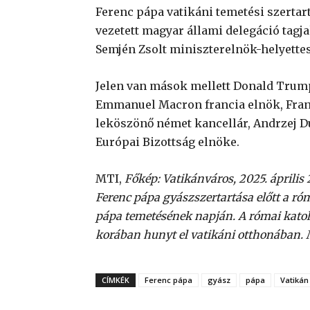
Ferenc pápa vatikáni temetési szertar
vezetett magyar állami delegáció tagj
Semjén Zsolt miniszterelnök-helyettes
Jelen van mások mellett Donald Trump
Emmanuel Macron francia elnök, Frank
leköszönő német kancellár, Andrzej Du
Európai Bizottság elnöke.
MTI,
Főkép: Vatikánváros, 2025. április 
Ferenc pápa gyászszertartása előtt a róm
pápa temetésének napján. A római katoli
korában hunyt el vatikáni otthonában
CÍMKÉK
Ferenc pápa
gyász
pápa
Vatikán