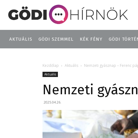
AKTUÁLIS
GÖDI SZEMMEL
KÉK FÉNY
GÖDI TÖRTÉ
Kezdőlap
Aktuális
Nemzeti gyásznap – Ferenc páp
Aktuális
Nemzeti gyászn
2025.04.26.