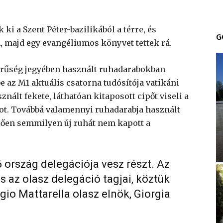
 ki a Szent Péter-bazilikából a térre, és
G
n, majd egy evangéliumos könyvet tettek rá.
zerűség jegyében használt ruhadarabokban
e az M1 aktuális csatorna tudósítója vatikáni
znált fekete, láthatóan kitaposott cipőt viseli a
got. Továbbá valamennyi ruhadarabja használt
elően semmilyen új ruhát nem kapott a
ország delegációja vesz részt. Az
s az olasz delegáció tagjai, köztük
rgio Mattarella olasz elnök, Giorgia