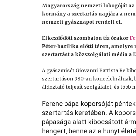
Magyarország nemzeti lobogóját az O
kormány a szertartás napjára a nemze
nemzeti gyásznapot rendelt el.
Elkezdődött szombaton tíz órakor
Fe
Péter-bazilika előtti téren, amelyre
szertartást a közszolgálati média a
A gyászmisét Giovanni Battista Re bíbo
szertartáson 980-an koncelebrálnak, 
áldoztató teljesít szolgálatot, és több
Ferenc pápa koporsóját péntek 
szertartás keretében. A kopors
pápasága alatt kibocsátott érm
hengert, benne az elhunyt éle