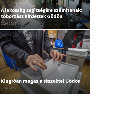
A lakosság segítségére számítanak:
toborzást hirdettek Gödön
2026.06.08.
Kiugróan magas a részvétel Gödön
2026.04.12.