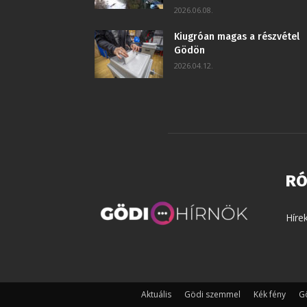
2026.06.08.
Kiugróan magas a részvétel
Gödön
2026.04.12.
RÓ
Híre
Aktuális
Gödi szemmel
Kék fény
Gö