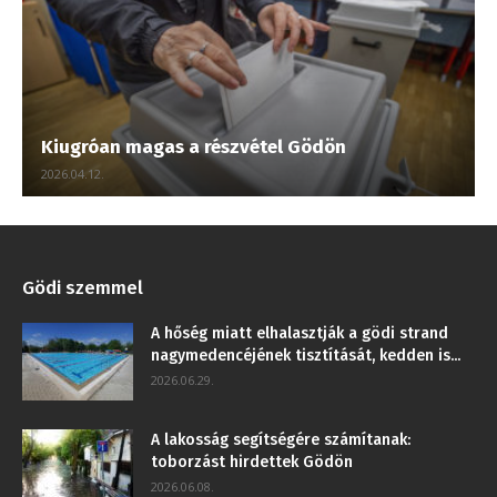
Kiugróan magas a részvétel Gödön
2026.04.12.
Gödi szemmel
A hőség miatt elhalasztják a gödi strand
nagymedencéjének tisztítását, kedden is...
2026.06.29.
A lakosság segítségére számítanak:
toborzást hirdettek Gödön
2026.06.08.