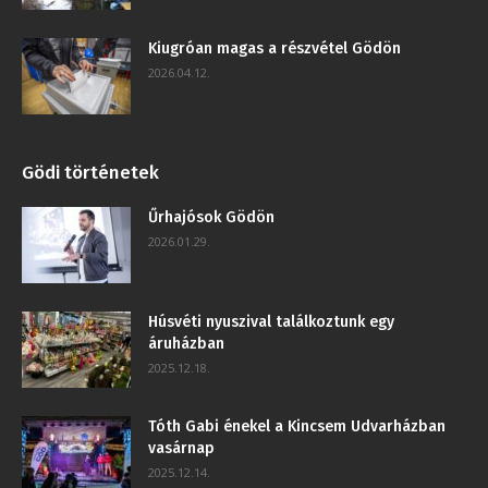
Kiugróan magas a részvétel Gödön
2026.04.12.
Gödi történetek
Űrhajósok Gödön
2026.01.29.
Húsvéti nyuszival találkoztunk egy
áruházban
2025.12.18.
Tóth Gabi énekel a Kincsem Udvarházban
vasárnap
2025.12.14.