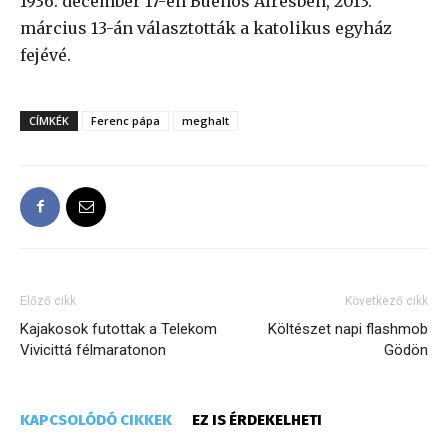
1936. december 17-én Buenos Airesben, 2013.
március 13-án választották a katolikus egyház
fejévé.
CÍMKÉK
Ferenc pápa
meghalt
Előző cikk
Következő cikk
Kajakosok futottak a Telekom
Költészet napi flashmob
Vivicittá félmaratonon
Gödön
KAPCSOLÓDÓ CIKKEK
EZ IS ÉRDEKELHETI