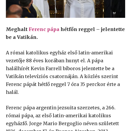
Meghalt
Ferenc pápa
hétfőn reggel – jelentette
be a Vatikán.
A római katolikus egyház első latin-amerikai
vezetője 88 éves korában hunyt el. A pápa
halálhírét Kevin Farrell bíboros jelentette be a
Vatikán televíziós csatornáján. A közlés szerint
Ferenc pápát hétfő reggel 7 óra 35 perckor érte a
halál.
Ferenc pápa argentin jezsuita szerzetes, a 266.
római pápa, az első latin-amerikai katolikus
egyházfő. Jorge Mario Bergoglio néven született