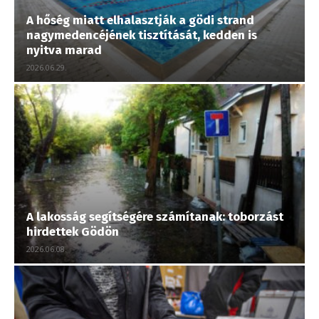
A hőség miatt elhalasztják a gödi strand
nagymedencéjének tisztítását, kedden is
nyitva marad
2026.06.29.
A lakosság segítségére számítanak: toborzást
hirdettek Gödön
2026.06.08.