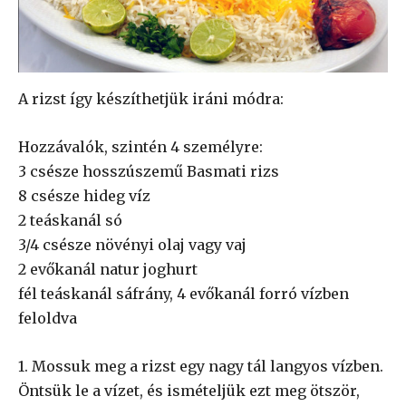
A rizst így készíthetjük iráni módra:
Hozzávalók, szintén 4 személyre:
3 csésze hosszúszemű Basmati rizs
8 csésze hideg víz
2 teáskanál só
3/4 csésze növényi olaj vagy vaj
2 evőkanál natur joghurt
fél teáskanál sáfrány, 4 evőkanál forró vízben
feloldva
1. Mossuk meg a rizst egy nagy tál langyos vízben.
Öntsük le a vízet, és ismételjük ezt meg ötször,