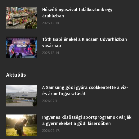
Húsvéti nyuszival találkoztunk egy
áruházban
2025.12.18.
Tóth Gabi énekel a Kincsem Udvarházban
vasárnap
2025.12.14.
Aktuális
A Samsung gödi gyára csökkentette a víz-
és áramfogyasztását
2026.07.31.
Ingyenes közösségi sportprogramok várják
a gyermekeket a gödi kiserdőben
2026.07.17.