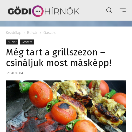
Kezdőlap
Bulvár
Gasztro
Bulvár
Gasztro
Még tart a grillszezon –
csináljuk most másképp!
2020.09.04.