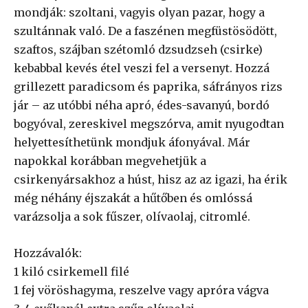
mondják: szoltani, vagyis olyan pazar, hogy a
szultánnak való. De a faszénen megfüstösödött,
szaftos, szájban szétomló dzsudzseh (csirke)
kebabbal kevés étel veszi fel a versenyt. Hozzá
grillezett paradicsom és paprika, sáfrányos rizs
jár – az utóbbi néha apró, édes-savanyú, bordó
bogyóval, zereskivel megszórva, amit nyugodtan
helyettesíthetünk mondjuk áfonyával. Már
napokkal korábban megvehetjük a
csirkenyársakhoz a húst, hisz az az igazi, ha érik
még néhány éjszakát a hűtőben és omlóssá
varázsolja a sok fűszer, olívaolaj, citromlé.
Hozzávalók:
1 kiló csirkemell filé
1 fej vöröshagyma, reszelve vagy apróra vágva