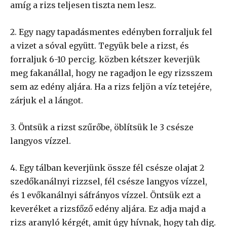
amíg a rizs teljesen tiszta nem lesz.
2. Egy nagy tapadásmentes edényben forraljuk fel
a vizet a sóval együtt. Tegyük bele a rizst, és
forraljuk 6-10 percig. közben kétszer keverjük
meg fakanállal, hogy ne ragadjon le egy rizsszem
sem az edény aljára. Ha a rizs feljön a víz tetejére,
zárjuk el a lángot.
3. Öntsük a rizst szűrőbe, öblítsük le 3 csésze
langyos vízzel.
4. Egy tálban keverjünk össze fél csésze olajat 2
szedőkanálnyi rizzsel, fél csésze langyos vízzel,
és 1 evőkanálnyi sáfrányos vízzel. Öntsük ezt a
keveréket a rizsfőző edény aljára. Ez adja majd a
rizs aranyló kérgét, amit úgy hívnak, hogy tah dig.