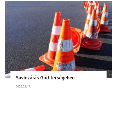
Sávlezárás Göd térségében
2026.02.17.