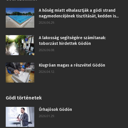
A hőség miatt elhalasztják a gödi strand
nagymedencéjének tisztítását, kedden is...
2026.06.29.
A lakosság segítségére számítanak:
toborzást hirdettek Gödön
2026.06.08.
Kiugróan magas a részvétel Gödön
2026.04.12.
Gödi történetek
Űrhajósok Gödön
2026.01.29.