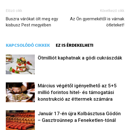
Előző cikk
Következő cikk
Buszra várókat ölt meg egy
Az Ön gyermekétől is várnak
kisbusz Pest megyében
ötleteket!
KAPCSOLÓDÓ CIKKEK
EZ IS ÉRDEKELHETI
Ötmilliót kaphatnak a gödi cukrászdák
​Március végétől igényelhető az 5+5
millió forintos hitel- és támogatási
konstrukció az éttermek számára
Január 17-én újra Kolbásztusa Gödön
– Gasztroünnep a Feneketlen-tónál