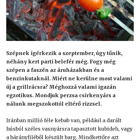
Szépnek ígérkezik a szeptember, úgy tűnik,
néhány kert parti belefér még. Fogy még
szépen a faszén az áruházakban és a
benzinkutaknál. Miért ne kerülne most valami
új a grillrácsra?
Méghozzá valami igazán
egzotikus. Mondjuk perzsa csirkenyárs a
nálunk megszokottól eltérő rizzsel.
Iránban millió féle kebab van, például a darált
húsból széles vasnyársra tapasztott kubideh, vagy
a bárányfiléből készült barg. Mindkettőre azt