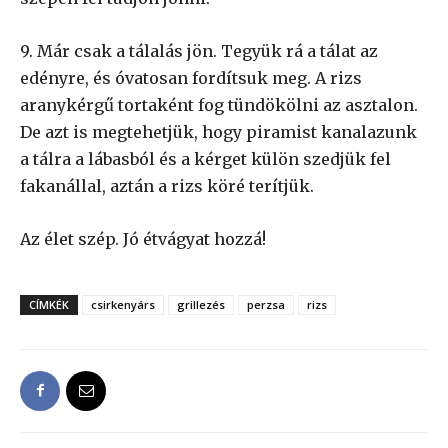
9. Már csak a tálalás jön. Tegyük rá a tálat az
edényre, és óvatosan fordítsuk meg. A rizs
aranykérgű tortaként fog tündökölni az asztalon.
De azt is megtehetjük, hogy piramist kanalazunk
a tálra a lábasból és a kérget külön szedjük fel
fakanállal, aztán a rizs köré terítjük.
Az élet szép. Jó étvágyat hozzá!
CÍMKÉK
csirkenyárs
grillezés
perzsa
rizs