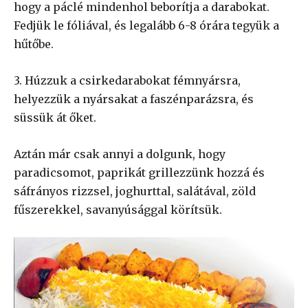
hogy a páclé mindenhol beborítja a darabokat.
Fedjük le fóliával, és legalább 6-8 órára tegyük a
hűtőbe.
3. Húzzuk a csirkedarabokat fémnyársra,
helyezzük a nyársakat a faszénparázsra, és
süssük át őket.
Aztán már csak annyi a dolgunk, hogy
paradicsomot, paprikát grillezzünk hozzá és
sáfrányos rizzsel, joghurttal, salátával, zöld
fűszerekkel, savanyúsággal körítsük.