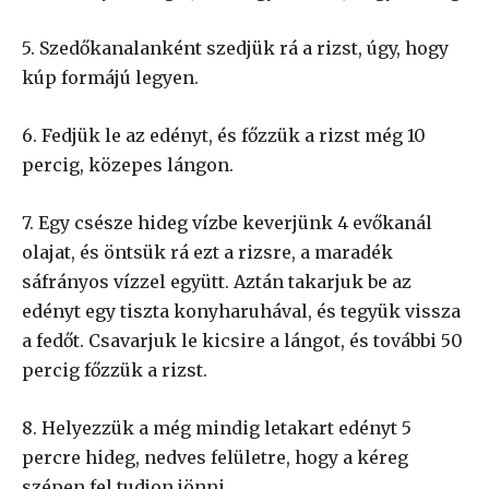
5. Szedőkanalanként szedjük rá a rizst, úgy, hogy
kúp formájú legyen.
6. Fedjük le az edényt, és főzzük a rizst még 10
percig, közepes lángon.
7. Egy csésze hideg vízbe keverjünk 4 evőkanál
olajat, és öntsük rá ezt a rizsre, a maradék
sáfrányos vízzel együtt. Aztán takarjuk be az
edényt egy tiszta konyharuhával, és tegyük vissza
a fedőt. Csavarjuk le kicsire a lángot, és további 50
percig főzzük a rizst.
8. Helyezzük a még mindig letakart edényt 5
percre hideg, nedves felületre, hogy a kéreg
szépen fel tudjon jönni.