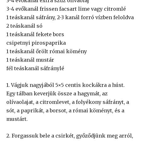
3-4 evőkanál extra szűz olívaolaj
3-4 evőkanál frissen facsart lime vagy citromlé
1 teáskanál sáfrány, 2-3 kanál forró vízben feloldva
2 teáskanál só
1 teáskanál fekete bors
csipetnyi pirospaprika
1 teáskanál őrölt római kömény
1 teáskanál mustár
fél teáskanál sáfránylé
1. Vágjuk nagyjából 5×5 centis kockákra a húst.
Egy tálban keverjük össze a hagymát, az
olívaolajat, a citromlevet, a folyékony sáfrányt, a
sót, a paprikát, a borsot, a római köményt, és a
mustárt.
2. Forgassuk bele a csirkét, győződjünk meg arról,