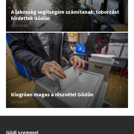
A lakosság segítségére számítanak: toborzást
hirdettek Gödön
2026.06.08.
Kiugróan magas a részvétel Gödön
2026.04.12.
Gödi szemmel