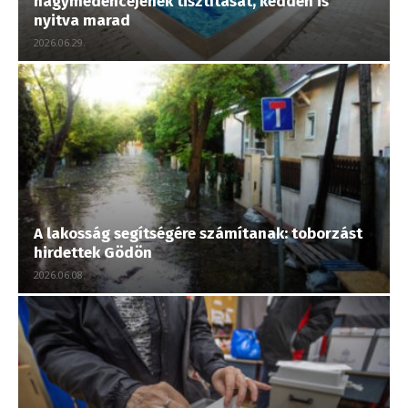
nagymedencéjének tisztítását, kedden is
nyitva marad
2026.06.29.
A lakosság segítségére számítanak: toborzást
hirdettek Gödön
2026.06.08.