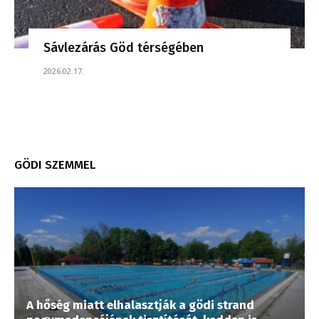
Sávlezárás Göd térségében
2026.02.17.
GÖDI SZEMMEL
A hőség miatt elhalasztják a gödi strand