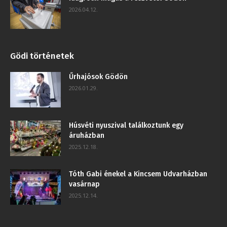
2026.04.12.
Gödi történetek
Űrhajósok Gödön
2026.01.29.
Húsvéti nyuszival találkoztunk egy
áruházban
2025.12.18.
Tóth Gabi énekel a Kincsem Udvarházban
vasárnap
2025.12.14.