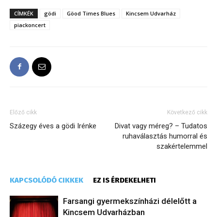
CÍMKÉK
gödi
Göod Times Blues
Kincsem Udvarház
piackoncert
Előző cikk
Következő cikk
Százegy éves a gödi Irénke
Divat vagy méreg? – Tudatos
ruhaválasztás humorral és
szakértelemmel
KAPCSOLÓDÓ CIKKEK
EZ IS ÉRDEKELHETI
Farsangi gyermekszínházi délelőtt a
Kincsem Udvarházban