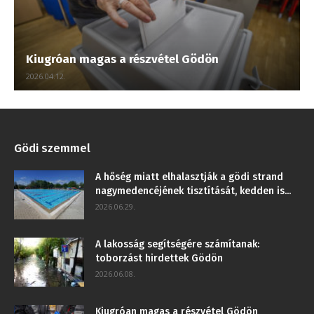
Kiugróan magas a részvétel Gödön
2026.04.12.
Gödi szemmel
A hőség miatt elhalasztják a gödi strand
nagymedencéjének tisztítását, kedden is...
2026.06.29.
A lakosság segítségére számítanak:
toborzást hirdettek Gödön
2026.06.08.
Kiugróan magas a részvétel Gödön