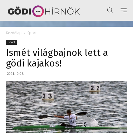
Kezdőlap
Sport
Sport
Ismét világbajnok lett a
gödi kajakos!
2021.10.05.