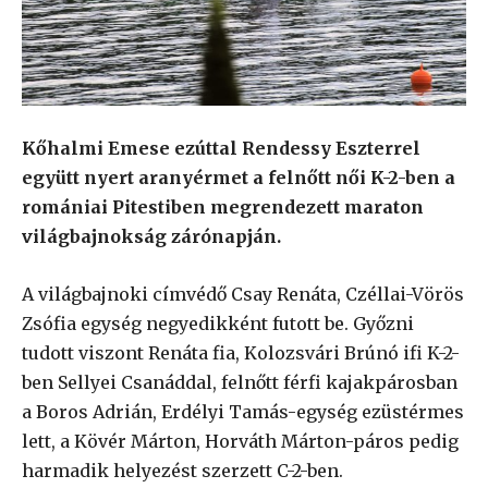
Kőhalmi Emese ezúttal Rendessy Eszterrel
együtt nyert aranyérmet a felnőtt női K-2-ben a
romániai Pitestiben megrendezett maraton
világbajnokság zárónapján.
A világbajnoki címvédő Csay Renáta, Czéllai-Vörös
Zsófia egység negyedikként futott be. Győzni
tudott viszont Renáta fia, Kolozsvári Brúnó ifi K-2-
ben Sellyei Csanáddal, felnőtt férfi kajakpárosban
a Boros Adrián, Erdélyi Tamás-egység ezüstérmes
lett, a Kövér Márton, Horváth Márton-páros pedig
harmadik helyezést szerzett C-2-ben.