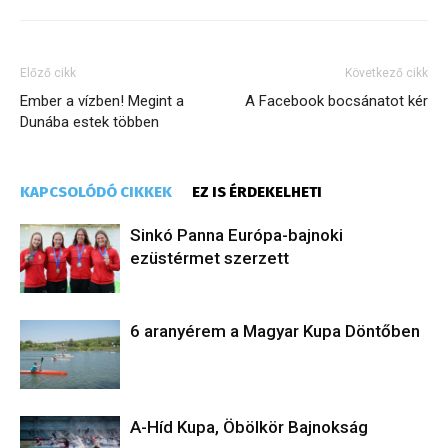
Előző cikk
Következő cikk
Ember a vízben! Megint a
A Facebook bocsánatot kér
Dunába estek többen
KAPCSOLÓDÓ CIKKEK
EZ IS ÉRDEKELHETI
Sinkó Panna Európa-bajnoki
ezüstérmet szerzett
6 aranyérem a Magyar Kupa Döntőben
A-Híd Kupa, Öbölkör Bajnokság