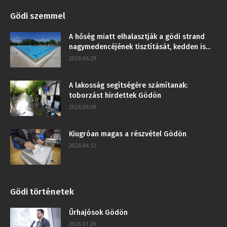
Gödi szemmel
A hőség miatt elhalasztják a gödi strand
nagymedencéjének tisztítását, kedden is...
2026.06.29.
A lakosság segítségére számítanak:
toborzást hirdettek Gödön
2026.06.08.
Kiugróan magas a részvétel Gödön
2026.04.12.
Gödi történetek
Űrhajósok Gödön
2026.01.29.