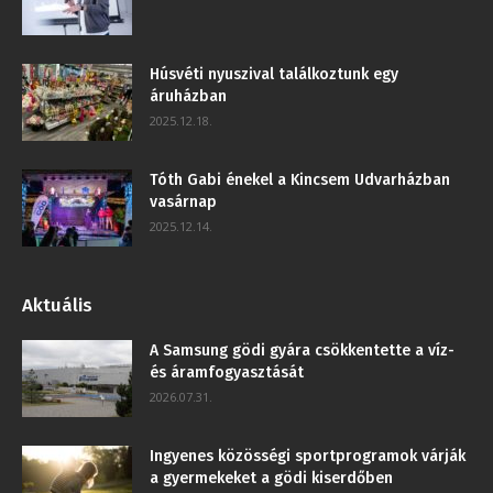
Húsvéti nyuszival találkoztunk egy
áruházban
2025.12.18.
Tóth Gabi énekel a Kincsem Udvarházban
vasárnap
2025.12.14.
Aktuális
A Samsung gödi gyára csökkentette a víz-
és áramfogyasztását
2026.07.31.
Ingyenes közösségi sportprogramok várják
a gyermekeket a gödi kiserdőben