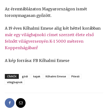
Az éremtáblázaton Magyarországon ismét
toronymagasan győzött.
A 19 éves Kőhalmi Emese alig két héttel korábban
már egy világbajnoki címet szerzett élete első
felnőtt világversenyén K-1 5000 méteren
Koppenhágában!
A kép forrása: FB Kőhalmi Emese
CÍMKÉK
gödi
kajak
Kőhalmi Emese
Pitesti
világbajnok