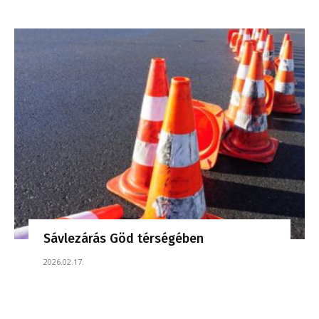
Sávlezárás Göd térségében
2026.02.17.