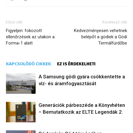
Előző cikk
Következő cikk
Figyeljen: fokozott
Kedvezményesen vehetnek
ellenőrzések az utakon a
belépőt a gödiek a Gödi
Forma-1 alatt
Termálfürdőbe
KAPCSOLÓDÓ CIKKEK
EZ IS ÉRDEKELHETI
A Samsung gödi gyára csökkentette a
víz- és áramfogyasztását
Generációk párbeszéde a Könyvhéten
– Bemutatkozik az ELTE Legendák 2.