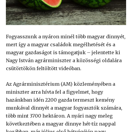
Fogyasszunk a nyáron minél több magyar dinnyét,
mert így a magyar családok megélhetését és a
magyar gazdaságot is támogatjuk – jelentette ki
Nagy István agrárminiszter a közösségi oldalára
csütörtökön feltöltött videóban.
Az Agrárminisztérium (AM) közleményében a
miniszter arra hívta fel a figyelmet, hogy
hazánkban idén 2200 gazda termeszt kemény
munkával dinnyét a magyar fogyasztók számára,
több mint 3700 hektáron. A nyári nagy meleg
következtében a magyar dinnye hét-tíz nappal
korábban, már július első hétvégéjén nagy