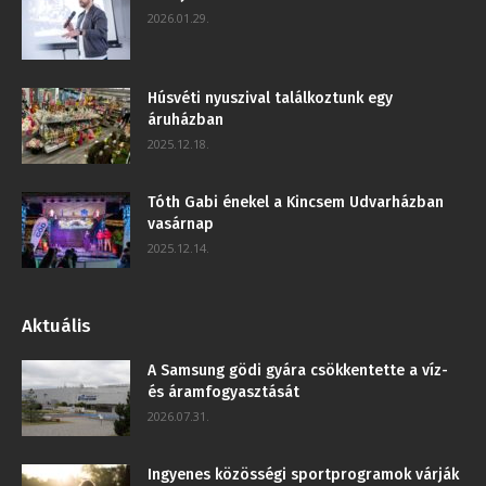
2026.01.29.
Húsvéti nyuszival találkoztunk egy
áruházban
2025.12.18.
Tóth Gabi énekel a Kincsem Udvarházban
vasárnap
2025.12.14.
Aktuális
A Samsung gödi gyára csökkentette a víz-
és áramfogyasztását
2026.07.31.
Ingyenes közösségi sportprogramok várják