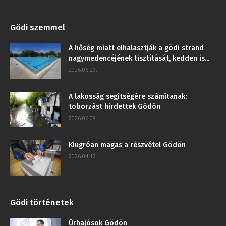
Gödi szemmel
A hőség miatt elhalasztják a gödi strand
nagymedencéjének tisztítását, kedden is...
2026.06.29.
A lakosság segítségére számítanak:
toborzást hirdettek Gödön
2026.06.08.
Kiugróan magas a részvétel Gödön
2026.04.12.
Gödi történetek
Űrhajósok Gödön