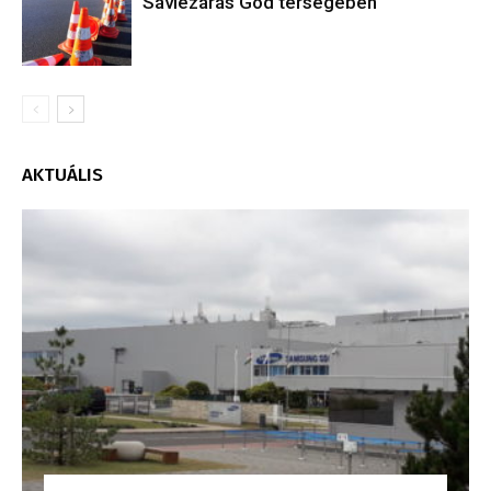
Sávlezárás Göd térségében
AKTUÁLIS