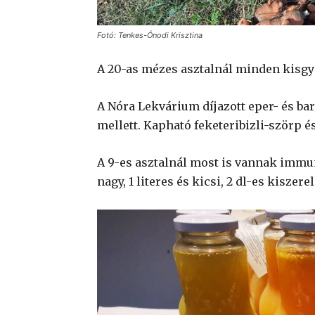
Fotó: Tenkes-Ónodi Krisztina
A 20-as mézes asztalnál minden kisgy
A Nóra Lekvárium díjazott eper- és ba
mellett. Kapható feketeribizli-szörp é
A 9-es asztalnál most is vannak immunb
nagy, 1 literes és kicsi, 2 dl-es kiszer