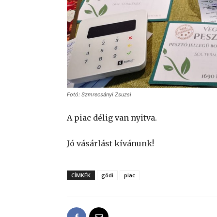
Fotó: Szmrecsányi Zsuzsi
A piac délig van nyitva.
Jó vásárlást kívánunk!
CÍMKÉK
gödi
piac