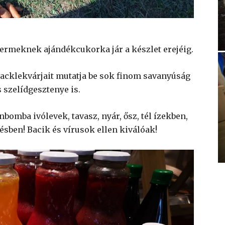
ermeknek ajándékcukorka jár a készlet erejéig.
racklekvárjait mutatja be sok finom savanyúság
s szelídgesztenye is.
omba ivólevek, tavasz, nyár, ősz, tél ízekben,
elésben! Bacik és vírusok ellen kiválóak!