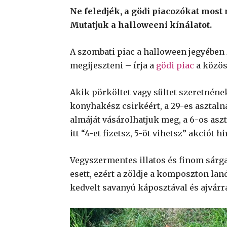
Ne feledjék, a gödi piacozókat most
Mutatjuk a halloweeni kínálatot.
A szombati piac a halloween jegyében 
megijeszteni – írja a
gödi piac
a közös
Akik pörköltet vagy sültet szeretnéne
konyhakész csirkéért, a 29-es asztaln
almáját vásárolhatjuk meg, a 6-os asz
itt “4-et fizetsz, 5-öt vihetsz” akciót 
Vegyszermentes illatos és finom sárga
esett, ezért a zöldje a komposzton lan
kedvelt savanyú káposztával és ajvárra