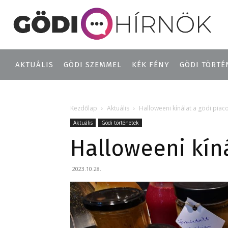
AKTUÁLIS
GÖDI SZEMMEL
KÉK FÉNY
GÖDI TÖRTÉ
Kezdőlap
Aktuális
Halloweeni kínálat a gödi piac
Aktuális
Gödi történetek
Halloweeni kíná
2023.10.28.