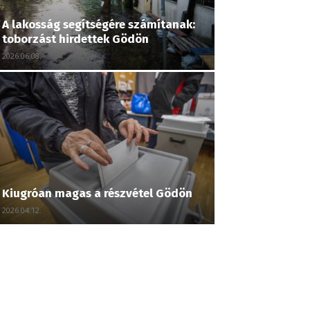
A lakosság segítségére számítanak:
toborzást hirdettek Gödön
2026.06.08.
Kiugróan magas a részvétel Gödön
2026.04.12.