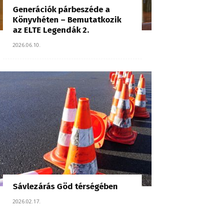
Generációk párbeszéde a
Könyvhéten – Bemutatkozik
az ELTE Legendák 2.
2026.06.10.
Sávlezárás Göd térségében
2026.02.17.