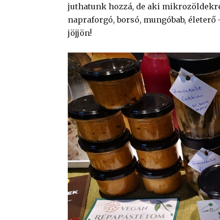
juthatunk hozzá, de aki mikrozöldekre 
napraforgó, borsó, mungóbab, életerő –
jöjjön!