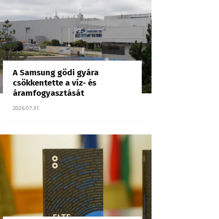
A Samsung gödi gyára
csökkentette a víz- és
áramfogyasztását
2026.07.31.