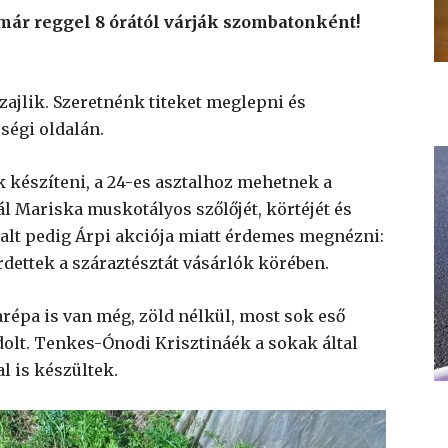
 már reggel 8 órától várják szombatonként!
zajlik. Szeretnénk titeket meglepni és
ségi oldalán.
k készíteni, a 24-es asztalhoz mehetnek a
ál Mariska muskotályos szőlőjét, körtéjét és
talt pedig Árpi akciója miatt érdemes megnézni:
hirdettek a száraztésztát vásárlók körében.
répa is van még, zöld nélkül, most sok eső
dolt. Tenkes-Ónodi Krisztináék a sokak által
l is készültek.