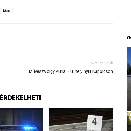
ittas
G
Következő cikk
MűvészVölgy Kúria – új hely nyílt Kapolcson
S ÉRDEKELHETI