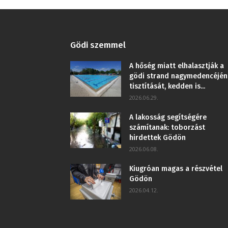
Gödi szemmel
A hőség miatt elhalasztják a
gödi strand nagymedencéjén
tisztítását, kedden is...
2026.06.29.
A lakosság segítségére
számítanak: toborzást
hirdettek Gödön
2026.06.08.
Kiugróan magas a részvétel
Gödön
2026.04.12.