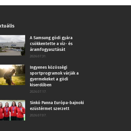
ktuális
A Samsung gödi gyára
csökkentette a víz- és
áramfogyasztását
2026.07.31.
Ingyenes közösségi
sportprogramok várják a
gyermekeket a gödi
kiserdőben
2026.07.17.
Sinkó Panna Európa-bajnoki
ezüstérmet szerzett
2026.07.07.