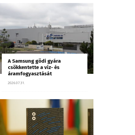
A Samsung gödi gyára
csökkentette a víz- és
áramfogyasztását
2026.07.31.