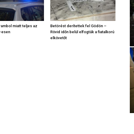
rambol miatt teljes az
Betörést derítettek fel Gödön –
2-esen
Rövid időn belül elfogták a fiatalkorú
elkövetőt