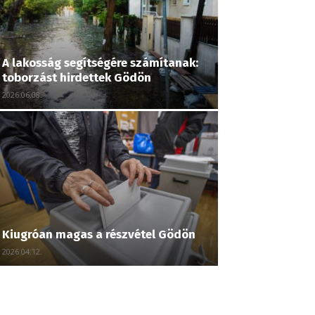
A lakosság segítségére számítanak:
toborzást hirdettek Gödön
2026.06.08.
Kiugróan magas a részvétel Gödön
2026.04.12.