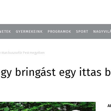
NETEK
GYERMEKEINK
PROGRAMOK
SPORT
NAGYVIL
gy ittas buszsofőr Pest megyében
egy bringást egy ittas 
A