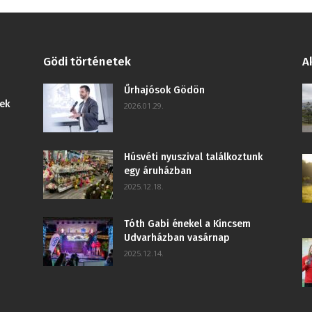
Gödi történetek
A
Űrhajósok Gödön
ek
2026.01.29.
Húsvéti nyuszival találkoztunk
egy áruházban
2025.12.18.
Tóth Gabi énekel a Kincsem
Udvarházban vasárnap
2025.12.14.