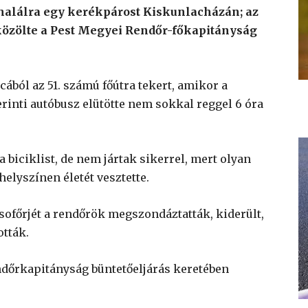
 halálra egy kerékpárost Kiskunlacházán; az
– közölte a Pest Megyei Rendőr-főkapitányság
cából az 51. számú főútra tekert, amikor a
inti autóbusz elütötte nem sokkal reggel 6 óra
biciklist, de nem jártak sikerrel, mert olyan
helyszínen életét vesztette.
 sofőrjét a rendőrök megszondáztatták, kiderült,
ották.
ndőrkapitányság büntetőeljárás keretében