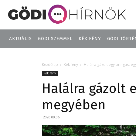
AKTUÁLIS
GÖDI SZEMMEL
KÉK FÉNY
GÖDI TÖRTÉ
Kezdőlap
Kék fény
Halálra gázolt egy bringást e
Kék fény
Halálra gázolt 
megyében
2020.09.06.