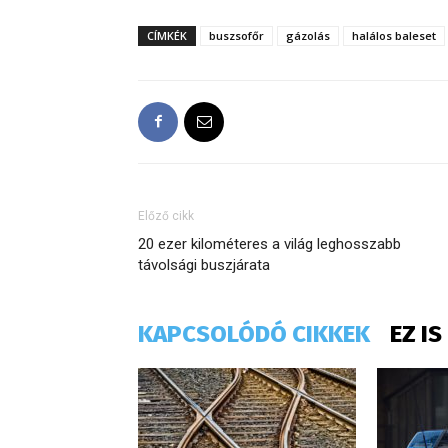
CÍMKÉK
buszsofőr
gázolás
halálos baleset
Előző cikk
20 ezer kilométeres a világ leghosszabb
távolsági buszjárata
KAPCSOLÓDÓ CIKKEK
EZ I