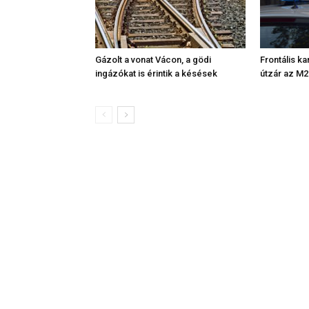
Gázolt a vonat Vácon, a gödi
Frontális ka
ingázókat is érintik a késések
útzár az M