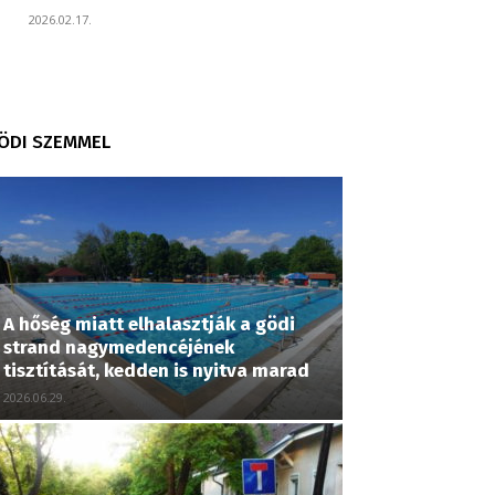
2026.02.17.
ÖDI SZEMMEL
A hőség miatt elhalasztják a gödi
strand nagymedencéjének
tisztítását, kedden is nyitva marad
2026.06.29.