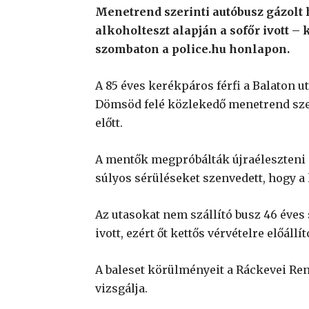
Menetrend szerinti autóbusz gázolt
alkoholteszt alapján a sofőr ivott 
szombaton a police.hu honlapon.
A 85 éves kerékpáros férfi a Balaton ut
Dömsöd felé közlekedő menetrend szer
előtt.
A mentők megpróbálták újraéleszteni a 
súlyos sérüléseket szenvedett, hogy a 
Az utasokat nem szállító busz 46 éves
ivott, ezért őt kettős vérvételre előállít
A baleset körülményeit a Ráckevei Re
vizsgálja.