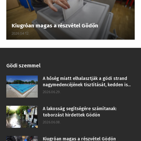
Kiugróan magas a részvétel Gödön
2026.04.12.
Gödi szemmel
A hőség miatt elhalasztják a gödi strand
nagymedencéjének tisztítását, kedden is...
2026.06.29.
A lakosság segítségére számítanak:
toborzást hirdettek Gödön
2026.06.08.
Kiugróan magas a részvétel Gödön