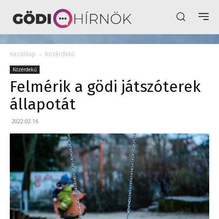
Kezdőlap
Közérdekű
Közérdekű
Felmérik a gödi játszóterek
állapotát
2022.02.16.