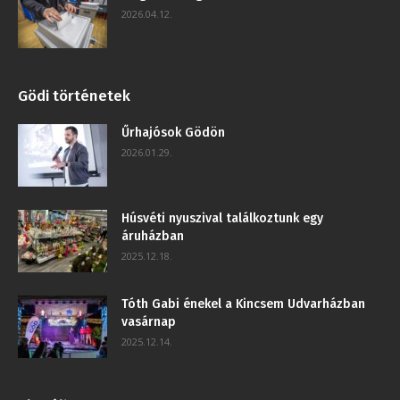
2026.04.12.
Gödi történetek
Űrhajósok Gödön
2026.01.29.
Húsvéti nyuszival találkoztunk egy
áruházban
2025.12.18.
Tóth Gabi énekel a Kincsem Udvarházban
vasárnap
2025.12.14.