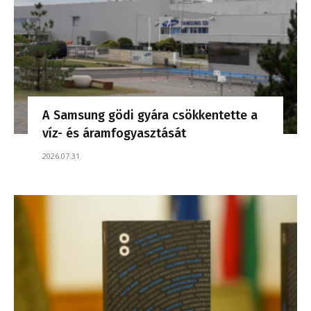
A Samsung gödi gyára csökkentette a
víz- és áramfogyasztását
2026.07.31.