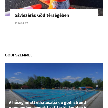
Sávlezárás Göd térségében
2026.02.17.
GÖDI SZEMMEL
A hőség miatt elhalasztják a gödi strand
nagymedencéjének tisztítását, kedden is