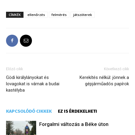
CÍMKÉK
ellenőrzés
felmérés
játszóterek
Előző cikk
Következő cikk
Gödi királylányokat és
Kerekítés nélkül: jönnek a
lovagokat is várnak a budai
gépjárműadós papírok
kastélyba
KAPCSOLÓDÓ CIKKEK
EZ IS ÉRDEKELHETI
Forgalmi változás a Béke úton