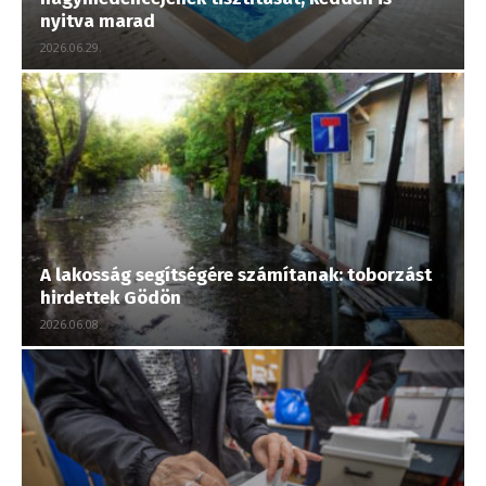
nyitva marad
2026.06.29.
A lakosság segítségére számítanak: toborzást
hirdettek Gödön
2026.06.08.