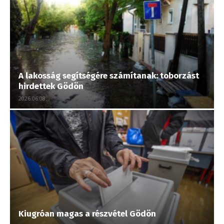
A lakosság segítségére számítanak: toborzást
hirdettek Gödön
2026.06.08.
Kiugróan magas a részvétel Gödön