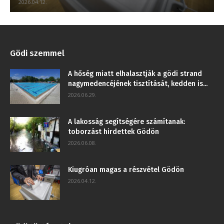
2026.04.12.
Gödi szemmel
A hőség miatt elhalasztják a gödi strand
nagymedencéjének tisztítását, kedden is...
2026.06.29.
A lakosság segítségére számítanak:
toborzást hirdettek Gödön
2026.06.08.
Kiugróan magas a részvétel Gödön
2026.04.12.