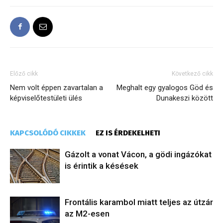
Előző cikk
Következő cikk
Nem volt éppen zavartalan a
Meghalt egy gyalogos Göd és
képviselőtestületi ülés
Dunakeszi között
KAPCSOLÓDÓ CIKKEK
EZ IS ÉRDEKELHETI
Gázolt a vonat Vácon, a gödi ingázókat
is érintik a késések
Frontális karambol miatt teljes az útzár
az M2-esen