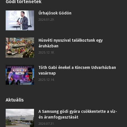
Gödi történetek
Űrhajósok Gödön
2026.01.29.
Húsvéti nyuszival találkoztunk egy
áruházban
2025.12.18.
Tóth Gabi énekel a Kincsem Udvarházban
vasárnap
2025.12.14.
Aktuális
A Samsung gödi gyára csökkentette a víz-
és áramfogyasztását
2026.07.31.