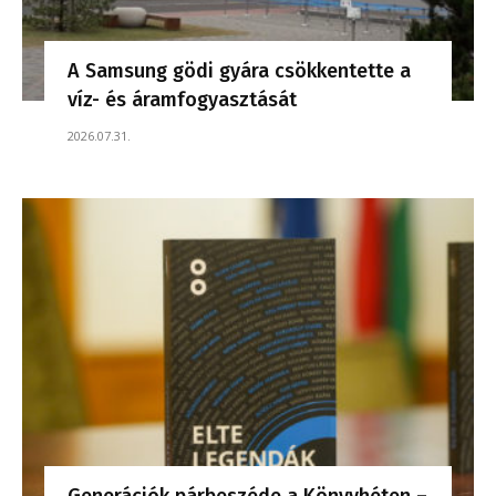
A Samsung gödi gyára csökkentette a
víz- és áramfogyasztását
2026.07.31.
Generációk párbeszéde a Könyvhéten –