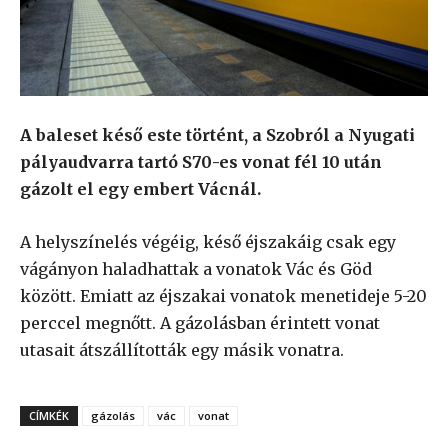
A baleset késő este történt, a Szobról a Nyugati
pályaudvarra tartó S70-es vonat fél 10 után
gázolt el egy embert Vácnál.
A helyszínelés végéig, késő éjszakáig csak egy
vágányon haladhattak a vonatok Vác és Göd
között. Emiatt az éjszakai vonatok menetideje 5-20
perccel megnőtt. A gázolásban érintett vonat
utasait átszállították egy másik vonatra.
CÍMKÉK
gázolás
vác
vonat