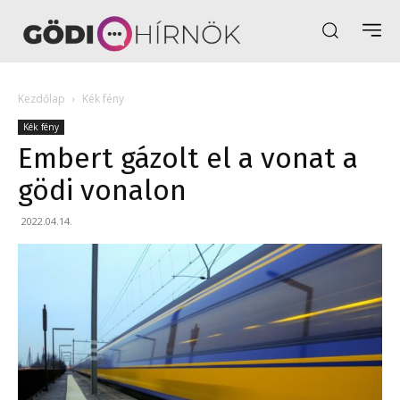
Kezdőlap
Kék fény
Kék fény
Embert gázolt el a vonat a
gödi vonalon
2022.04.14.