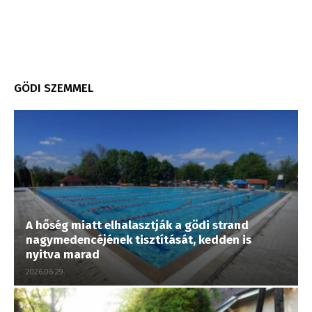
GÖDI SZEMMEL
A hőség miatt elhalasztják a gödi strand
nagymedencéjének tisztítását, kedden is
nyitva marad
2026.06.29.