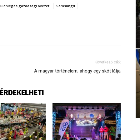
különleges gazdasági övezet
Samsungd
Következő cikk
A magyar történelem, ahogy egy skót látja
S ÉRDEKELHETI