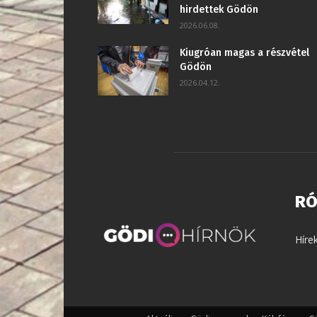
hirdettek Gödön
2026.06.08.
Kiugróan magas a részvétel
Gödön
2026.04.12.
RÓ
Híre