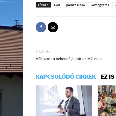
CÍMKÉK
Göd
iparűzési adó
költségvetés
Előző cikk
Változott a sebességhatár az M2-esen
KAPCSOLÓDÓ CIKKEK
EZ I