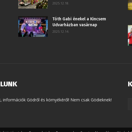
2025.12.18.
Tóth Gabi énekel a Kincsem
Udvarházban vasárnap
2025.12.14.
LUNK
K
k, információk Gödről és környékéről! Nem csak Gödieknek!