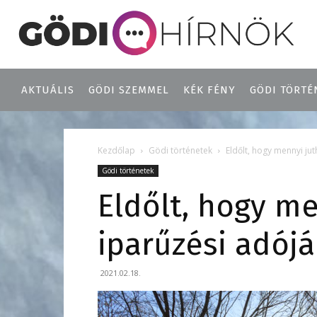
AKTUÁLIS
GÖDI SZEMMEL
KÉK FÉNY
GÖDI TÖRTÉ
Kezdőlap
Gödi történetek
Eldőlt, hogy mennyi j
Gödi történetek
Eldőlt, hogy m
iparűzési adójá
2021.02.18.