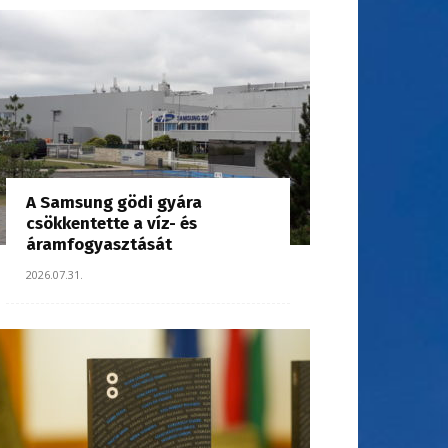
A Samsung gödi gyára
csökkentette a víz- és
áramfogyasztását
2026.07.31.