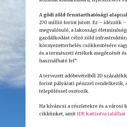
A
gödi zöld-fenntarthatósági alap
nak
270 millió forint jutott. Ez – idézzük 
megvalósuló, a lakossági életminősége
gazdálkodást célzó zöld infrastruktúra
környezetterhelés csökkentésére vag
és a természeti értékek megőrzését é
használható fel”.
A tervezett adóbevételből 20 százalék
forint pályázati pénzzel rendelkezik, 
településsel osztozik.
Ha kíváncsi a részletekre és a városi 
cikkünket, amit
IDE kattintva találhat