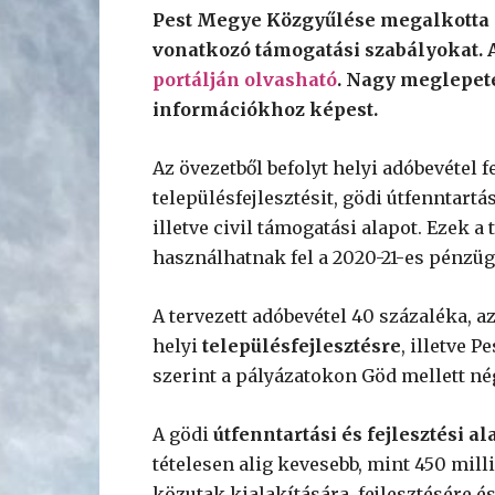
Pest Megye Közgyűlése megalkotta a
vonatkozó támogatási szabályokat. A
portálján olvasható
. Nagy meglepet
információkhoz képest.
Az övezetből befolyt helyi adóbevétel 
településfejlesztésit, gödi útfenntartás
illetve civil támogatási alapot. Ezek a
használhatnak fel a 2020-21-es pénzüg
A tervezett adóbevétel 40 százaléka, az
helyi
településfejlesztésre
, illetve 
szerint a pályázatokon Göd mellett né
A gödi
útfenntartási és fejlesztési al
tételesen alig kevesebb, mint 450 milli
közutak kialakítására, fejlesztésére é