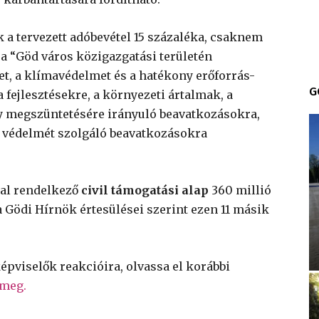
 a tervezett adóbevétel 15 százaléka, csaknem
– a “Göd város közigazgatási területén
t, a klímavédelmet és a hatékony erőforrás-
G
 fejlesztésekre, a környezeti ártalmak, a
y megszüntetésére irányuló beavatkozásokra,
s védelmét szolgáló beavatkozásokra
kal rendelkező
civil támogatási alap
360 millió
a Gödi Hírnök értesülései szerint ezen 11 másik
képviselők reakcióira, olvassa el korábbi
 meg.