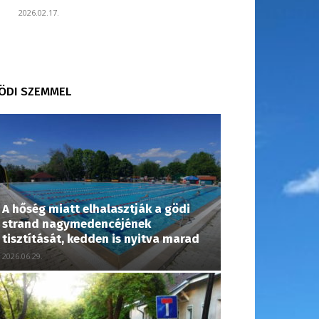
2026.02.17.
ÖDI SZEMMEL
A hőség miatt elhalasztják a gödi
strand nagymedencéjének
tisztítását, kedden is nyitva marad
2026.06.29.