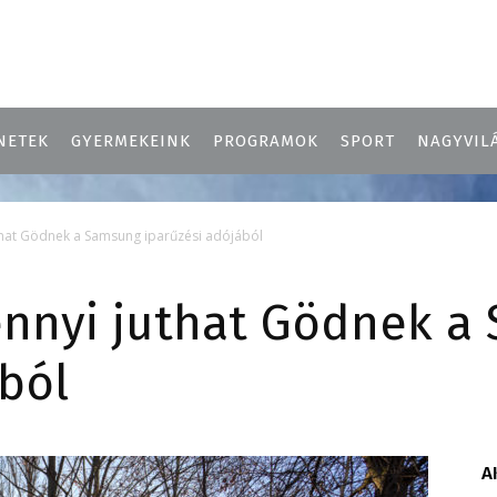
NETEK
GYERMEKEINK
PROGRAMOK
SPORT
NAGYVIL
uthat Gödnek a Samsung iparűzési adójából
ennyi juthat Gödnek a
ból
A