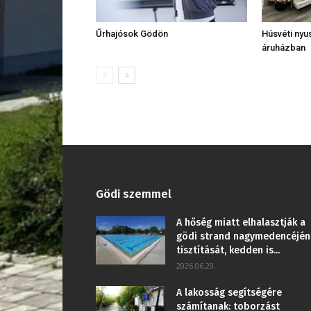
Űrhajósok Gödön
Húsvéti nyus
áruházban
Gödi szemmel
A hőség miatt elhalasztják a
gödi strand nagymedencéjén
tisztítását, kedden is...
2026.06.29.
A lakosság segítségére
számítanak: toborzást