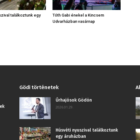
zival találkoztunk egy
Tóth Gabi énekel a Kincsem
Udvarházban vasárnap
Gödi történetek
A
Űrhajósok Gödön
ek
2026.01.29.
Húsvéti nyuszival találkoztunk
egy áruházban