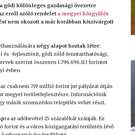
 gödi különleges gazdasági övezetre
z erről szóló rendelet
a megyei közgyűlés
ést nem okozott a már korábban kiszivárgott
felhasználására
négy alapot hoztak létre
:
i és -fejlesztésit, gödi zöld-fenntarthatósági,
 tervek szerint összesen 1.796.696.113 forintot
yi évben.
az csaknem 719 millió forint jut pályázat útján
Pest megyei területfejlesztésre. Információink
gy másik szomszédos település vehet részt.
ap
ra az adóbevétel 25 százalékát szánják. Ez
ó forint és a város közigazgatási területén lévő
s karbantartására fordítható.