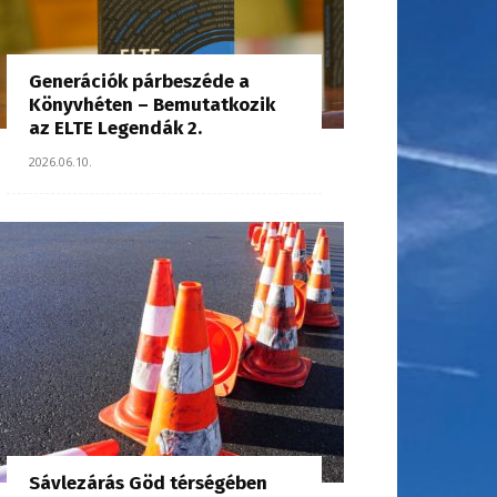
Generációk párbeszéde a
Könyvhéten – Bemutatkozik
az ELTE Legendák 2.
2026.06.10.
Sávlezárás Göd térségében