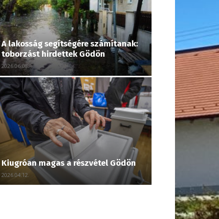
A lakosság segítségére számítanak:
toborzást hirdettek Gödön
2026.06.08.
Kiugróan magas a részvétel Gödön
2026.04.12.