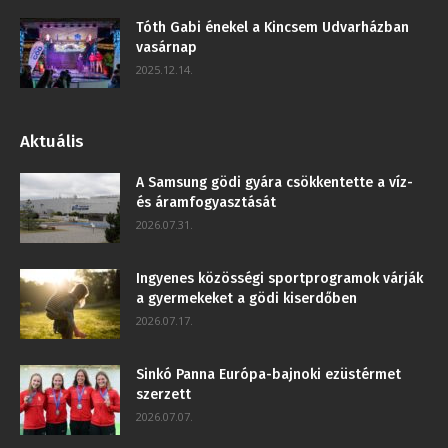
Tóth Gabi énekel a Kincsem Udvarházban
vasárnap
2025.12.14.
Aktuális
A Samsung gödi gyára csökkentette a víz-
és áramfogyasztását
2026.07.31.
Ingyenes közösségi sportprogramok várják
a gyermekeket a gödi kiserdőben
2026.07.17.
Sinkó Panna Európa-bajnoki ezüstérmet
szerzett
2026.07.07.