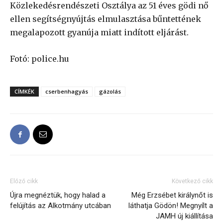
Közlekedésrendészeti Osztálya az 51 éves gödi nő
ellen segítségnyújtás elmulasztása bűntettének
megalapozott gyanúja miatt indított eljárást.
Fotó: police.hu
CÍMKÉK
cserbenhagyás
gázolás
Előző cikk
Következő cikk
Újra megnéztük, hogy halad a
Még Erzsébet királynőt is
felújítás az Alkotmány utcában
láthatja Gödön! Megnyílt a
JAMH új kiállítása