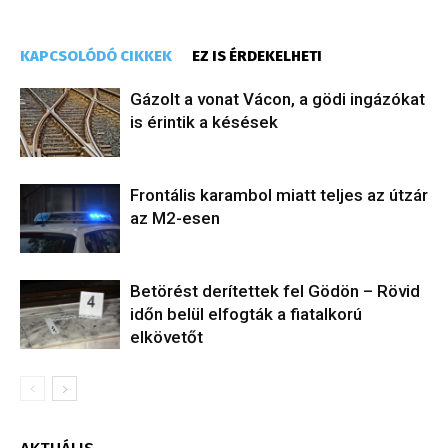
KAPCSOLÓDÓ CIKKEK
EZ IS ÉRDEKELHETI
Gázolt a vonat Vácon, a gödi ingázókat
is érintik a késések
Frontális karambol miatt teljes az útzár
az M2-esen
Betörést derítettek fel Gödön – Rövid
időn belül elfogták a fiatalkorú
elkövetőt