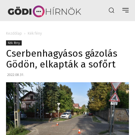
Kezdőlap
Kék fény
Kék fény
Cserbenhagyásos gázolás
Gödön, elkapták a sofőrt
2022.08.31.