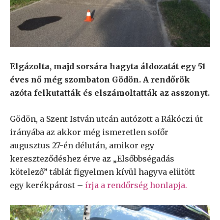
Elgázolta, majd sorsára hagyta áldozatát egy 51
éves nő még szombaton Gödön. A rendőrök
azóta felkutatták és elszámoltatták az asszonyt.
Gödön, a Szent István utcán autózott a Rákóczi út
irányába az akkor még ismeretlen sofőr
augusztus 27-én délután, amikor egy
kereszteződéshez érve az „Elsőbbségadás
kötelező” táblát figyelmen kívül hagyva elütött
egy kerékpárost –
írja a rendőrség honlapja.