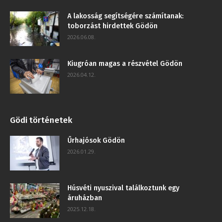
A lakosság segítségére számítanak:
toborzást hirdettek Gödön
2026.06.08.
Kiugróan magas a részvétel Gödön
2026.04.12.
Gödi történetek
Űrhajósok Gödön
2026.01.29.
Húsvéti nyuszival találkoztunk egy
áruházban
2025.12.18.