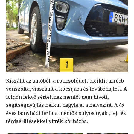
Kiszállt az autóból, a roncsolódott biciklit arrébb
vonszolta, visszaült a kocsijába és továbbhajtott. A
földön fekvő sértetthez mentőt nem hívott,
segítségnyújtás nélkül hagyta el a helyszínt. A 45
éves bonyhádi férfit a mentők súlyos nyak-, fej- és
térdsérülésekkel vitték kórházba.