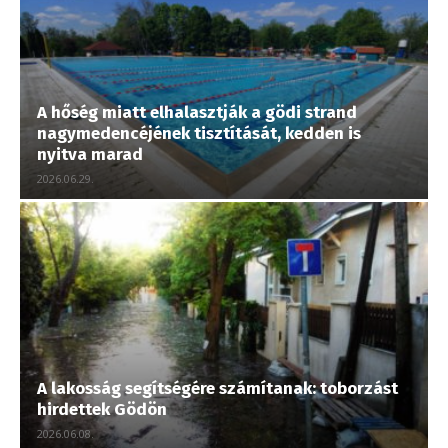
A hőség miatt elhalasztják a gödi strand
nagymedencéjének tisztítását, kedden is
nyitva marad
2026.06.29.
A lakosság segítségére számítanak: toborzást
hirdettek Gödön
2026.06.08.