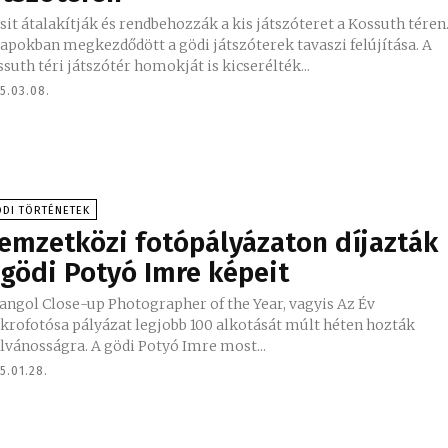
sit átalakítják és rendbehozzák a kis játszóteret a Kossuth téren
apokban megkezdődött a gödi játszóterek tavaszi felújítása. A
suth téri játszótér homokját is kicserélték...
5.03.08.
DI TÖRTÉNETEK
emzetközi fotópályázaton díjazták
 gödi Potyó Imre képeit
angol Close-up Photographer of the Year, vagyis Az Év
krofotósa pályázat legjobb 100 alkotását múlt héten hozták
lvánosságra. A gödi Potyó Imre most...
5.01.28.