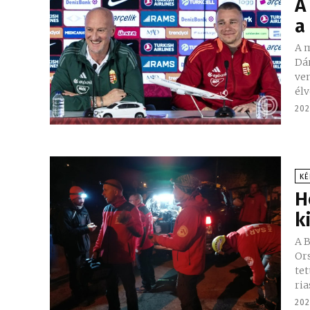
A
a
A 
Dá
ve
élv
202
KÉ
H
k
A 
Or
tet
ria
202