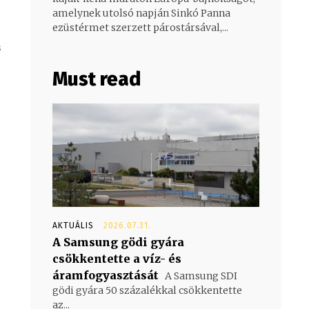
amelynek utolsó napján Sinkó Panna
ezüstérmet szerzett párostársával,...
s
Must read
AKTUÁLIS
2026.07.31.
A Samsung gödi gyára
csökkentette a víz- és
áramfogyasztását
A Samsung SDI
gödi gyára 50 százalékkal csökkentette
az...