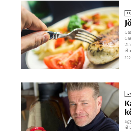
P
J
Gasz
Ga
21:30 köz
élm
202
G
K
k
Egy
ált