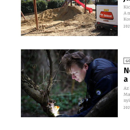
Kic
A n
Kos
202
GÖ
N
a
Az 
Ma
nyi
202