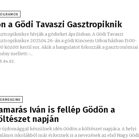
ROGRAMOK
ön a Gödi Tavaszi Gasztropiknik
tropiknikre hívják a gödieket áprilisban. A Gödi Tavaszi
sztropiknikre 2025.04.26-án a gödi Kincsem Udvarházban 15:00-
ött kerül sor. Akik a hangulatot fokozzák a gasztronómiai
ény mellett:-...
5.04.02.
YERMEKEINK
amarás Iván is fellép Gödön a
öltészet napján
 újdonsággal készülnek idén Gödön a költészet napjára. A helyi
alános iskolákból már érkeznek is a nevezések az első Nagy Göd