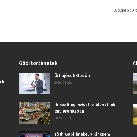
3. oldal a 50-
Gödi történetek
A
Űrhajósok Gödön
ek
2026.01.29.
Húsvéti nyuszival találkoztunk
egy áruházban
2025.12.18.
Tóth Gabi énekel a Kincsem