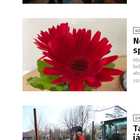
GÖ
N
s
Min
hel
aho
202
G
T
j