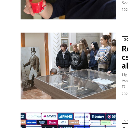
Sza
202
GÖ
R
c
a
Ugy
évs
17-
202
S