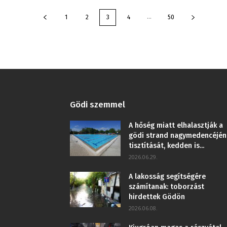
...
1
2
3
4
50
Gödi szemmel
A hőség miatt elhalasztják a
gödi strand nagymedencéjén
tisztítását, kedden is...
2026.06.29.
A lakosság segítségére
számítanak: toborzást
hirdettek Gödön
2026.06.08.