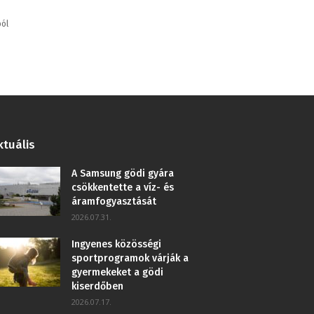
ból
ktuális
A Samsung gödi gyára
csökkentette a víz- és
áramfogyasztását
2026.07.31.
Ingyenes közösségi
sportprogramok várják a
gyermekeket a gödi
kiserdőben
2026.07.17.