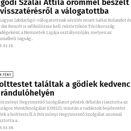
 gödi Szalai Attila örömmel beszélt
 visszatérésről a válogatottba
magyar labdarúgó-válogatottnak sérülés miatt Sallai Rolandot é
rdai Bencét is nélkülöznie kell csütörtökön Törökország
ndégeként a Nemzetek Ligája osztályozóján, melyen az
onalbeli tagság...
5.03.20.
K FÉNY
olttestet találtak a gödiek kedvenc
irándulóhelyén
Börzsönyi Hegyimentő Szolgálatot péntek délután riasztotta az
szágos Mentőszolgálat (OMSZ), miután a vadászok bejelentést
tek a holttestről.A Börzsönyi Hegyimentő Szolgálat azonnal
sztotta a...
5.03.08.