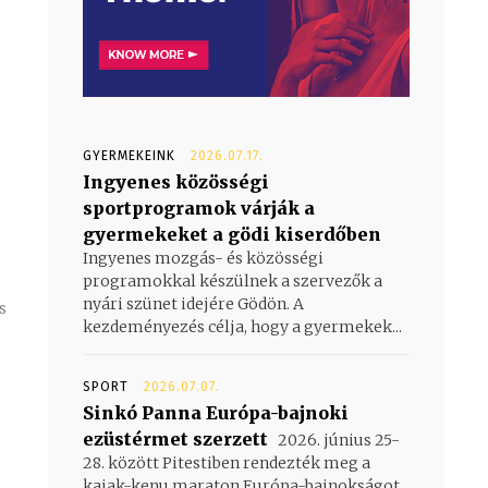
GYERMEKEINK
2026.07.17.
Ingyenes közösségi
sportprogramok várják a
gyermekeket a gödi kiserdőben
Ingyenes mozgás- és közösségi
programokkal készülnek a szervezők a
nyári szünet idejére Gödön. A
s
kezdeményezés célja, hogy a gyermekek...
SPORT
2026.07.07.
Sinkó Panna Európa-bajnoki
ezüstérmet szerzett
2026. június 25-
28. között Pitestiben rendezték meg a
kajak-kenu maraton Európa-bajnokságot,