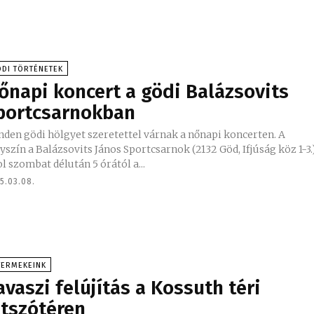
DI TÖRTÉNETEK
őnapi koncert a gödi Balázsovits
portcsarnokban
den gödi hölgyet szeretettel várnak a nőnapi koncerten. A
yszín a Balázsovits János Sportcsarnok (2132 Göd, Ifjúság köz 1-3.)
l szombat délután 5 órától a...
5.03.08.
YERMEKEINK
avaszi felújítás a Kossuth téri
átszótéren