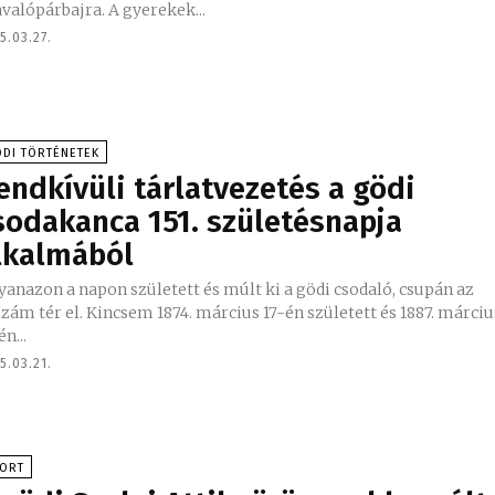
valópárbajra. A gyerekek...
5.03.27.
DI TÖRTÉNETEK
endkívüli tárlatvezetés a gödi
sodakanca 151. születésnapja
lkalmából
anazon a napon született és múlt ki a gödi csodaló, csupán az
zám tér el. Kincsem 1874. március 17-én született és 1887. márciu
én...
5.03.21.
PORT