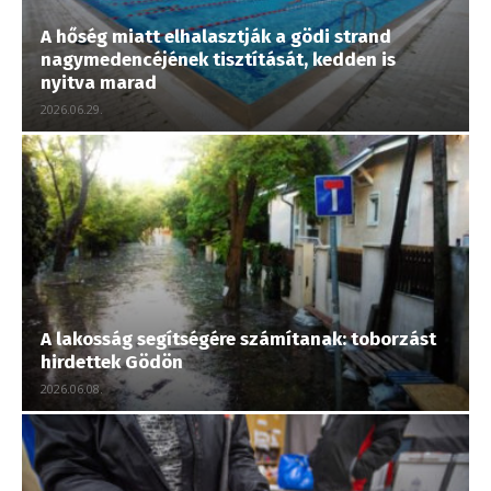
A hőség miatt elhalasztják a gödi strand
nagymedencéjének tisztítását, kedden is
nyitva marad
2026.06.29.
A lakosság segítségére számítanak: toborzást
hirdettek Gödön
2026.06.08.