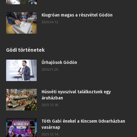
Kiugróan magas a részvétel Gödön
2026.04.12.
Gödi történetek
Űrhajósok Gödön
2026.01.29.
Húsvéti nyuszival találkoztunk egy
áruházban
2025.12.18.
Tóth Gabi énekel a Kincsem Udvarházban
vasárnap
2025.12.14.