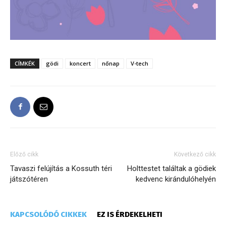
CÍMKÉK
gödi
koncert
nőnap
V-tech
Előző cikk
Következő cikk
Tavaszi felújítás a Kossuth téri
Holttestet találtak a gödiek
játszótéren
kedvenc kirándulóhelyén
KAPCSOLÓDÓ CIKKEK
EZ IS ÉRDEKELHETI