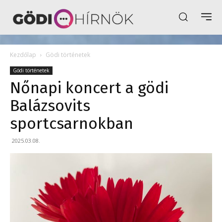
Kezdőlap
Gödi történetek
Gödi történetek
Nőnapi koncert a gödi
Balázsovits
sportcsarnokban
2025.03.08.