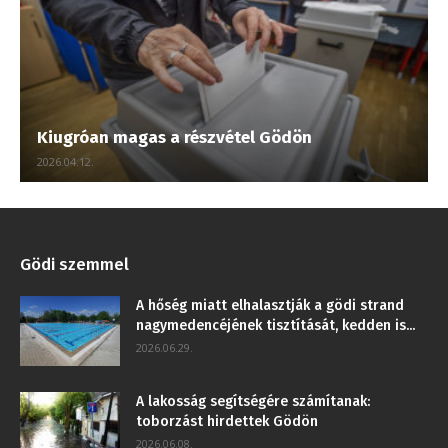
Kiugróan magas a részvétel Gödön
2026.04.12.
Gödi szemmel
A hőség miatt elhalasztják a gödi strand
nagymedencéjének tisztítását, kedden is...
2026.06.29.
A lakosság segítségére számítanak:
toborzást hirdettek Gödön
2026.06.08.