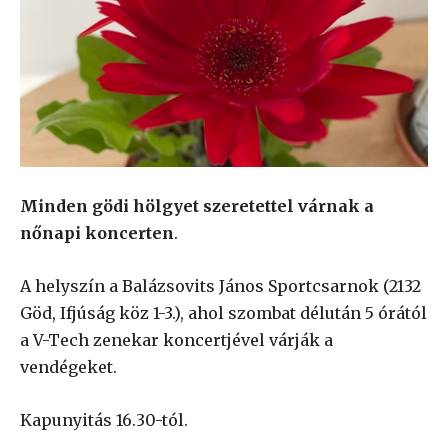
Minden gödi hölgyet szeretettel várnak a
nőnapi koncerten
.
A helyszín a Balázsovits János Sportcsarnok (2132
Göd, Ifjúság köz 1-3.), ahol szombat délután 5 órától
a V-Tech zenekar koncertjével várják a
vendégeket.
Kapunyitás 16.30-tól.