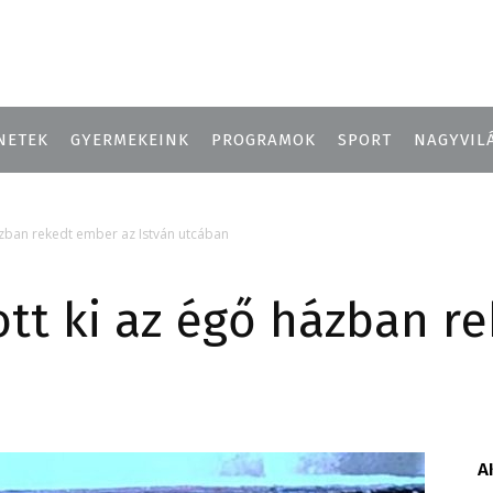
NETEK
GYERMEKEINK
PROGRAMOK
SPORT
NAGYVIL
ázban rekedt ember az István utcában
ott ki az égő házban r
A