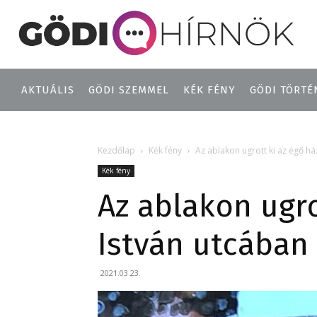
AKTUÁLIS
GÖDI SZEMMEL
KÉK FÉNY
GÖDI TÖRTÉ
Kezdőlap
Kék fény
Az ablakon ugrott ki az égő h
Kék fény
Az ablakon ugr
István utcában
2021.03.23.