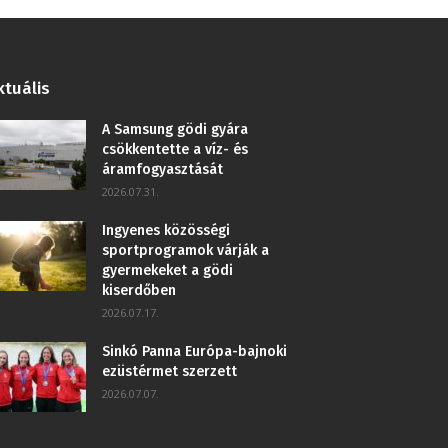
ktuális
A Samsung gödi gyára
csökkentette a víz- és
áramfogyasztását
2026.07.31.
Ingyenes közösségi
sportprogramok várják a
gyermekeket a gödi
kiserdőben
2026.07.17.
Sinkó Panna Európa-bajnoki
ezüstérmet szerzett
2026.07.07.