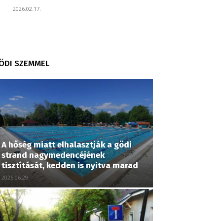
2026.02.17.
ÖDI SZEMMEL
A hőség miatt elhalasztják a gödi
strand nagymedencéjének
tisztítását, kedden is nyitva marad
2026.06.29.