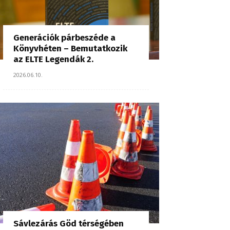
Generációk párbeszéde a
Könyvhéten – Bemutatkozik
az ELTE Legendák 2.
2026.06.10.
Sávlezárás Göd térségében