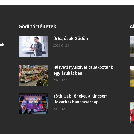
Gödi történetek
A
Űrhajósok Gödön
ek
2026.01.29.
Húsvéti nyuszival találkoztunk
egy áruházban
2025.12.18.
Tóth Gabi énekel a Kincsem
Udvarházban vasárnap
2025.12.14.