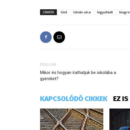
CÍMKÉK
Göd
István utca
kigyulladt
kiugro
Előző cikk
Mikor és hogyan írathatjuk be iskolába a
gyereket?
KAPCSOLÓDÓ CIKKEK
EZ I