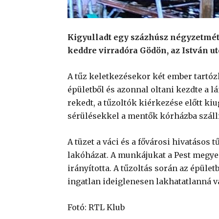
Kigyulladt egy százhúsz négyzetméte
keddre virradóra Gödön, az István u
A tűz keletkezésekor két ember tartó
épületből és azonnal oltani kezdte a 
rekedt, a tűzoltók kiérkezése előtt ki
sérülésekkel a mentők kórházba szállí
A tüzet a váci és a fővárosi hivatásos t
lakóházat. A munkájukat a Pest megye
irányította. A tűzoltás során az épület
ingatlan ideiglenesen lakhatatlanná vá
Fotó: RTL Klub