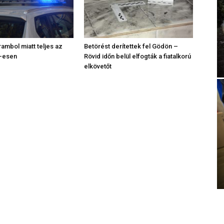
rambol miatt teljes az
Betörést derítettek fel Gödön –
2-esen
Rövid időn belül elfogták a fiatalkorú
elkövetőt