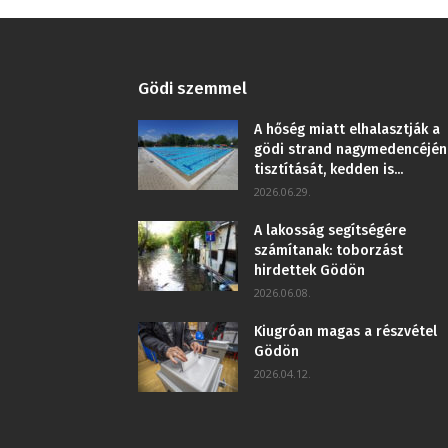
Gödi szemmel
A hőség miatt elhalasztják a
gödi strand nagymedencéjén
tisztítását, kedden is...
2026.06.29.
A lakosság segítségére
számítanak: toborzást
hirdettek Gödön
2026.06.08.
Kiugróan magas a részvétel
Gödön
2026.04.12.