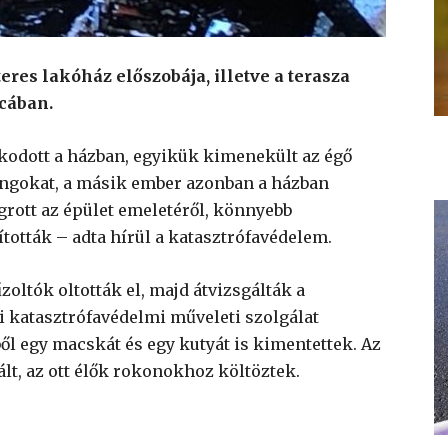
res lakóház előszobája, illetve a terasza
tcában.
zkodott a házban, egyikük kimenekült az égő
lángokat, a másik ember azonban a házban
ugrott az épület emeletéről, könnyebb
tották – adta hírül a katasztrófavédelem.
űzoltók oltották el, majd átvizsgálták a
i katasztrófavédelmi műveleti szolgálat
ből egy macskát és egy kutyát is kimentettek. Az
lt, az ott élők rokonokhoz költöztek.