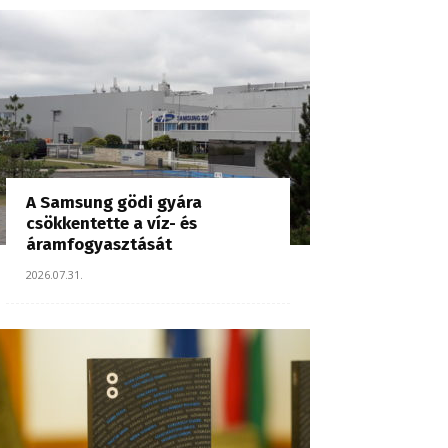
A Samsung gödi gyára
csökkentette a víz- és
áramfogyasztását
2026.07.31.