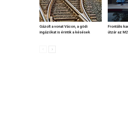
Gázolt a vonat Vácon, a gödi
Frontális ka
ingázókat is érintik a késések
útzár az M