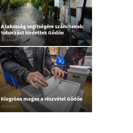
A lakosság segítségére számítanak:
toborzást hirdettek Gödön
2026.06.08.
Kiugróan magas a részvétel Gödön
2026.04.12.