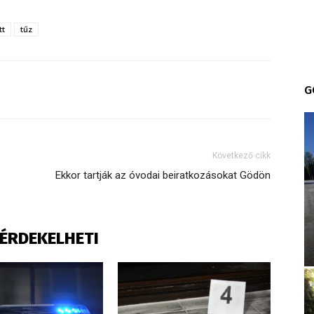
tt
tűz
G
Következő cikk
Ekkor tartják az óvodai beiratkozásokat Gödön
S ÉRDEKELHETI