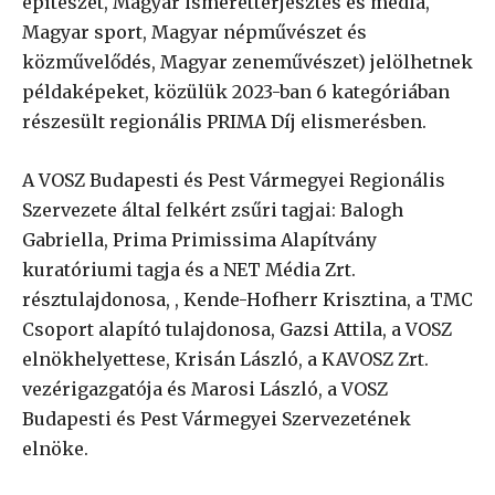
építészet, Magyar ismeretterjesztés és media,
Magyar sport, Magyar népművészet és
közművelődés, Magyar zeneművészet) jelölhetnek
példaképeket, közülük 2023-ban 6 kategóriában
részesült regionális PRIMA Díj elismerésben.
A VOSZ Budapesti és Pest Vármegyei Regionális
Szervezete által felkért zsűri tagjai: Balogh
Gabriella, Prima Primissima Alapítvány
kuratóriumi tagja és a NET Média Zrt.
résztulajdonosa, , Kende-Hofherr Krisztina, a TMC
Csoport alapító tulajdonosa, Gazsi Attila, a VOSZ
elnökhelyettese, Krisán László, a KAVOSZ Zrt.
vezérigazgatója és Marosi László, a VOSZ
Budapesti és Pest Vármegyei Szervezetének
elnöke.