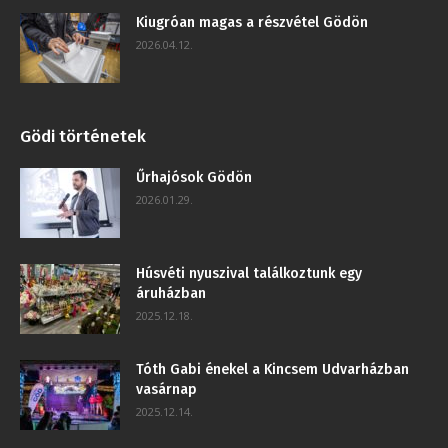
Kiugróan magas a részvétel Gödön
2026.04.12.
Gödi történetek
Űrhajósok Gödön
2026.01.29.
Húsvéti nyuszival találkoztunk egy
áruházban
2025.12.18.
Tóth Gabi énekel a Kincsem Udvarházban
vasárnap
2025.12.14.