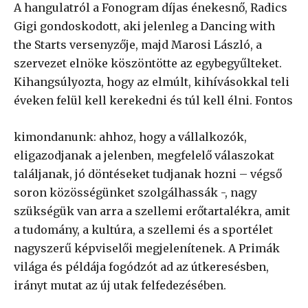
A hangulatról a Fonogram díjas énekesnő, Radics
Gigi gondoskodott, aki jelenleg a Dancing with
the Starts versenyzője, majd Marosi László, a
szervezet elnöke köszöntötte az egybegyűlteket.
Kihangsúlyozta, hogy az elmúlt, kihívásokkal teli
éveken felül kell kerekedni és túl kell élni. Fontos
kimondanunk: ahhoz, hogy a vállalkozók,
eligazodjanak a jelenben, megfelelő válaszokat
találjanak, jó döntéseket tudjanak hozni – végső
soron közösségünket szolgálhassák -, nagy
szükségük van arra a szellemi erőtartalékra, amit
a tudomány, a kultúra, a szellemi és a sportélet
nagyszerű képviselői megjelenítenek. A Primák
világa és példája fogódzót ad az útkeresésben,
irányt mutat az új utak felfedezésében.