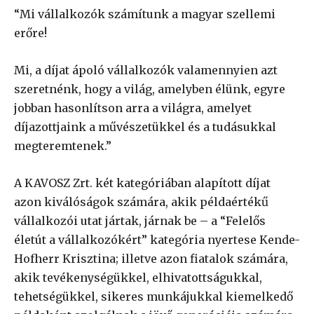
“Mi vállalkozók számítunk a magyar szellemi
erőre!
Mi, a díjat ápoló vállalkozók valamennyien azt
szeretnénk, hogy a világ, amelyben élünk, egyre
jobban hasonlítson arra a világra, amelyet
díjazottjaink a művészetükkel és a tudásukkal
megteremtenek.”
A KAVOSZ Zrt. két kategóriában alapított díjat
azon kiválóságok számára, akik példaértékű
vállalkozói utat jártak, járnak be – a “Felelős
életút a vállalkozókért” kategória nyertese Kende-
Hofherr Krisztina; illetve azon fiatalok számára,
akik tevékenységükkel, elhivatottságukkal,
tehetségükkel, sikeres munkájukkal kiemelkedő