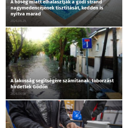
A hőség miatt elhalasztják a gödi strand
nagymedencéjének tisztítását, kedden is
nyitva marad
2026.06.29.
A lakosság segítségére számítanak: toborzást
hirdettek Gödön
2026.06.08.