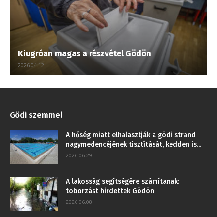
Kiugróan magas a részvétel Gödön
2026.04.12.
Gödi szemmel
A hőség miatt elhalasztják a gödi strand
nagymedencéjének tisztítását, kedden is...
2026.06.29.
A lakosság segítségére számítanak:
toborzást hirdettek Gödön
2026.06.08.