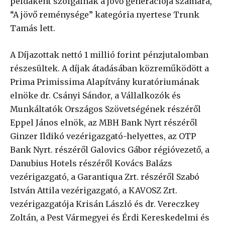
példaként szolgálnak a jövő generációja számára,
“A jövő reménysége” kategória nyertese Trunk
Tamás lett.
A Díjazottak nettó 1 millió forint pénzjutalomban
részesültek. A díjak átadásában közreműködött a
Prima Primissima Alapítvány kuratóriumának
elnöke dr. Csányi Sándor, a Vállalkozók és
Munkáltatók Országos Szövetségének részéről
Eppel János elnök, az MBH Bank Nyrt részéről
Ginzer Ildikó vezérigazgató-helyettes, az OTP
Bank Nyrt. részéről Galovics Gábor régióvezető, a
Danubius Hotels részéről Kovács Balázs
vezérigazgató, a Garantiqua Zrt. részéről Szabó
István Attila vezérigazgató, a KAVOSZ Zrt.
vezérigazgatója Krisán László és dr. Vereczkey
Zoltán, a Pest Vármegyei és Érdi Kereskedelmi és