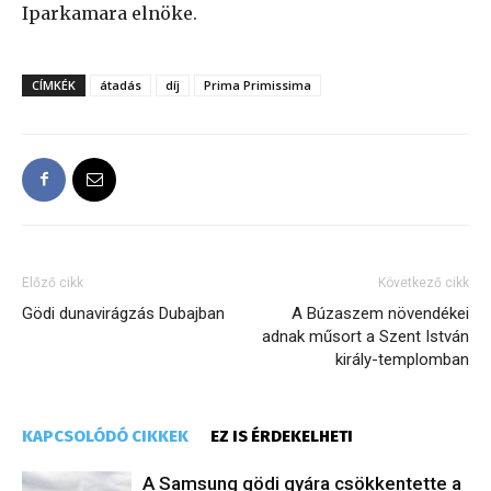
Iparkamara elnöke.
CÍMKÉK
átadás
díj
Prima Primissima
Előző cikk
Következő cikk
Gödi dunavirágzás Dubajban
A Búzaszem növendékei
adnak műsort a Szent István
király-templomban
KAPCSOLÓDÓ CIKKEK
EZ IS ÉRDEKELHETI
A Samsung gödi gyára csökkentette a