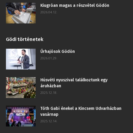
Kiugróan magas a részvétel Gödön
2026.04.12.
Gödi történetek
Űrhajósok Gödön
2026.01.29.
Húsvéti nyuszival találkoztunk egy
áruházban
2025.12.18.
Tóth Gabi énekel a Kincsem Udvarházban
vasárnap
2025.12.14.