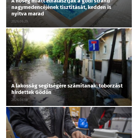
A hőség miatt elhalasztják a gödi strand
nagymedencéjének tisztítását, kedden is
nyitva marad
2026.06.29.
A lakosság segítségére számítanak: toborzást
hirdettek Gödön
2026.06.08.