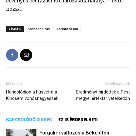
érvényes beutazási korlátozások hatálya – tette
hozzá.
CÍMKÉK
hosszabbítás
korlátozások
Előző cikk
Következő cikk
Hangolódjon a húsvétra a
Eredményt hirdettek a Pest
Kincsem vonósnégyessel!
megyei értéktár vetélkedőn
KAPCSOLÓDÓ CIKKEK
EZ IS ÉRDEKELHETI
Forgalmi változás a Béke úton