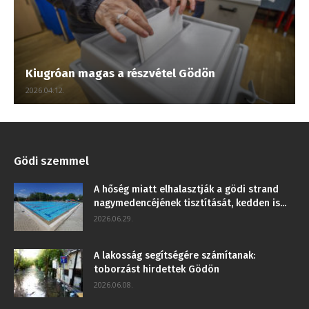
Kiugróan magas a részvétel Gödön
2026.04.12.
Gödi szemmel
A hőség miatt elhalasztják a gödi strand
nagymedencéjének tisztítását, kedden is...
2026.06.29.
A lakosság segítségére számítanak:
toborzást hirdettek Gödön
2026.06.08.