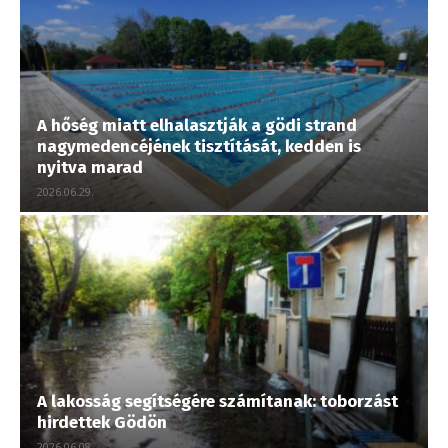
A hőség miatt elhalasztják a gödi strand
nagymedencéjének tisztítását, kedden is
nyitva marad
2026.06.29.
A lakosság segítségére számítanak: toborzást
hirdettek Gödön
2026.06.08.