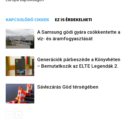
KAPCSOLÓDÓ CIKKEK
EZ IS ÉRDEKELHETI
A Samsung gödi gyára csökkentette a
víz- és áramfogyasztását
Generációk párbeszéde a Könyvhéten
– Bemutatkozik az ELTE Legendák 2.
Sávlezárás Göd térségében