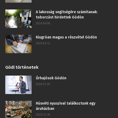
A lakosság segítségére számítanak:
toborzást hirdettek Gödön
2026.06.08.
Kiugróan magas a részvétel Gödön
2026.04.12.
Gödi történetek
Űrhajósok Gödön
2026.01.29.
Húsvéti nyuszival találkoztunk egy
áruházban
2025.12.18.