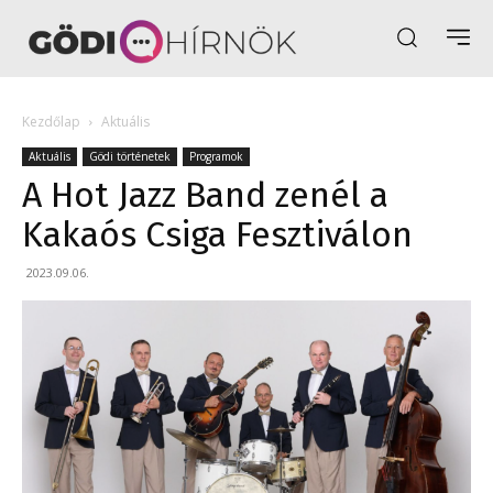
Kezdőlap
Aktuális
Aktuális
Gödi történetek
Programok
A Hot Jazz Band zenél a
Kakaós Csiga Fesztiválon
2023.09.06.