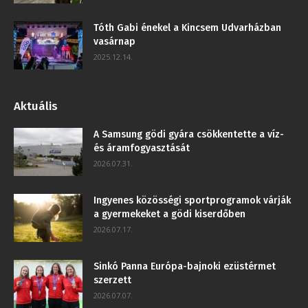
Tóth Gabi énekel a Kincsem Udvarházban
vasárnap
2025.12.14.
Aktuális
A Samsung gödi gyára csökkentette a víz-
és áramfogyasztását
2026.07.31.
Ingyenes közösségi sportprogramok várják
a gyermekeket a gödi kiserdőben
2026.07.17.
Sinkó Panna Európa-bajnoki ezüstérmet
szerzett
2026.07.07.