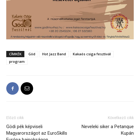
CÍMKÉK
Göd
Hot Jazz Band
Kakaós csiga fesztivál
program
Előző cikk
Következő cikk
Gödi pék képviseli
Neveleki siker a Petanque
Magyarországot az EuroSkills
Kupán
Európa bajnokságon