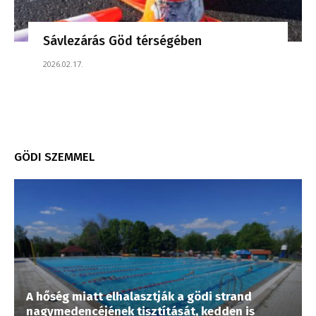
Sávlezárás Göd térségében
2026.02.17.
GÖDI SZEMMEL
A hőség miatt elhalasztják a gödi strand
nagymedencéjének tisztítását, kedden is