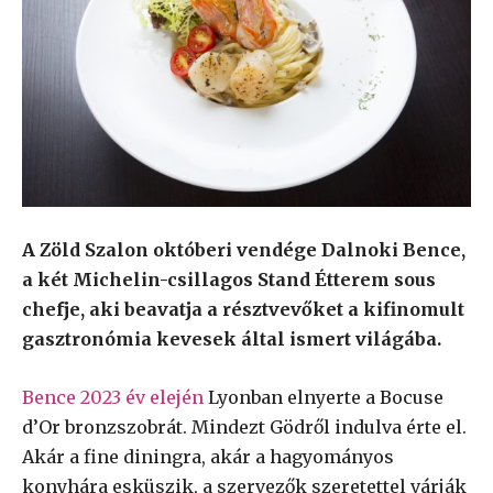
A Zöld Szalon októberi vendége Dalnoki Bence,
a két Michelin-csillagos Stand Étterem sous
chefje, aki beavatja a résztvevőket a kifinomult
gasztronómia kevesek által ismert világába.
Bence 2023 év elején
Lyonban elnyerte a Bocuse
d’Or bronzszobrát. Mindezt Gödről indulva érte el.
Akár a fine diningra, akár a hagyományos
konyhára esküszik, a szervezők szeretettel várják