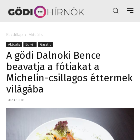
Kezdőlap
Aktuális
Aktuális
Bulvár
Gasztro
A gödi Dalnoki Bence
beavatja a fótiakat a
Michelin-csillagos éttermek
világába
2023.10.18.