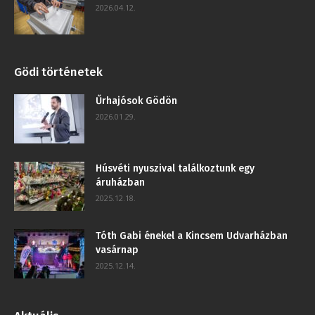
2026.04.12.
Gödi történetek
Űrhajósok Gödön
2026.01.29.
Húsvéti nyuszival találkoztunk egy
áruházban
2025.12.18.
Tóth Gabi énekel a Kincsem Udvarházban
vasárnap
2025.12.14.