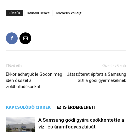
CÍMKÉK
Dalnoki Bence
Michelin-csilalg
Előző cikk
Következő cikk
Ekkor adhatjuk le Gödön még
Játszóteret épített a Samsung
idén ősszel a
SDI a gödi gyermekeknek
zöldhulladékunkat
KAPCSOLÓDÓ CIKKEK
EZ IS ÉRDEKELHETI
A Samsung gödi gyára csökkentette a
víz- és áramfogyasztását