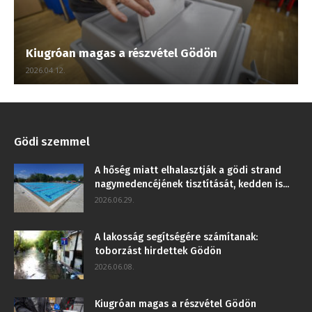
Kiugróan magas a részvétel Gödön
2026.04.12.
Gödi szemmel
A hőség miatt elhalasztják a gödi strand
nagymedencéjének tisztítását, kedden is...
2026.06.29.
A lakosság segítségére számítanak:
toborzást hirdettek Gödön
2026.06.08.
Kiugróan magas a részvétel Gödön