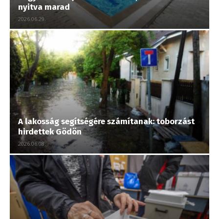
nyitva marad
2026.06.29.
A lakosság segítségére számítanak: toborzást
hirdettek Gödön
2026.06.08.