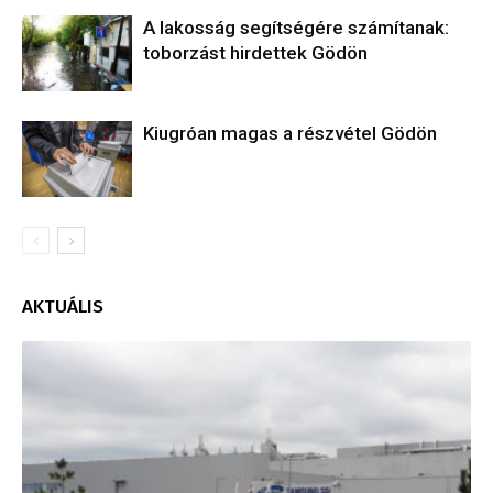
A lakosság segítségére számítanak:
toborzást hirdettek Gödön
Kiugróan magas a részvétel Gödön
AKTUÁLIS