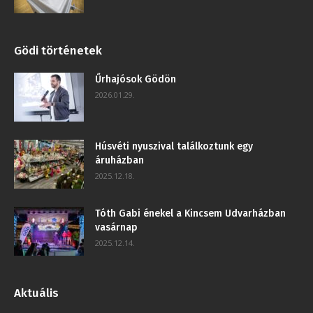
Gödi történetek
Űrhajósok Gödön
2026.01.29.
Húsvéti nyuszival találkoztunk egy
áruházban
2025.12.18.
Tóth Gabi énekel a Kincsem Udvarházban
vasárnap
2025.12.14.
Aktuális