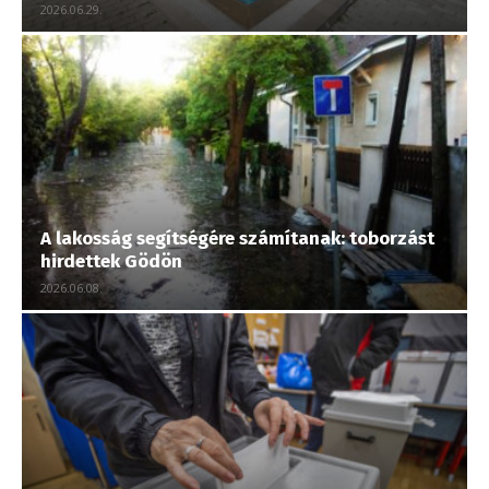
2026.06.29.
A lakosság segítségére számítanak: toborzást
hirdettek Gödön
2026.06.08.