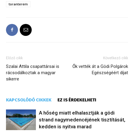
toranterem
Előző cikk
Következő cikk
Szalai Attila csapattársai is
Ők vették át a Gödi Polgárok
rácsodálkoztak a magyar
Egészségéért díjat
sikerre
KAPCSOLÓDÓ CIKKEK
EZ IS ÉRDEKELHETI
A hőség miatt elhalasztják a gödi
strand nagymedencéjének tisztítását,
kedden is nyitva marad