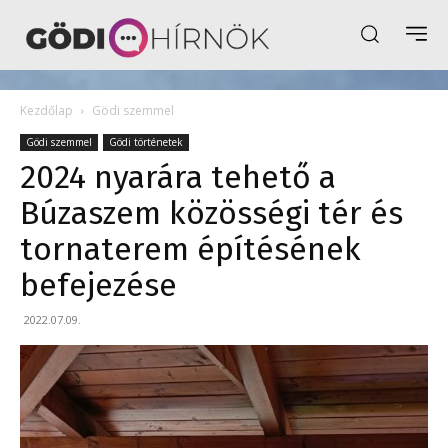
Kezdőlap
Gödi szemmel
Gödi szemmel
Gödi történetek
2024 nyarára tehető a
Búzaszem közösségi tér és
tornaterem építésének
befejezése
2022.07.09.