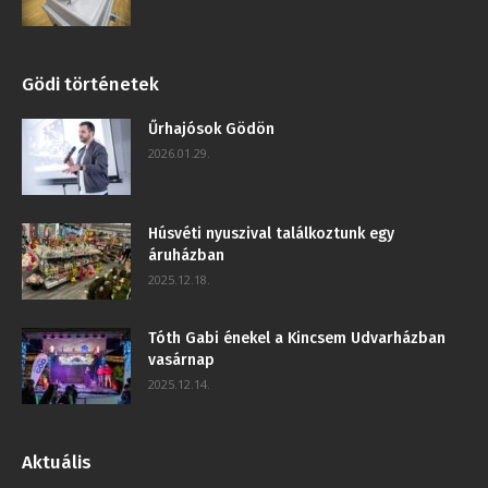
Gödi történetek
Űrhajósok Gödön
2026.01.29.
Húsvéti nyuszival találkoztunk egy
áruházban
2025.12.18.
Tóth Gabi énekel a Kincsem Udvarházban
vasárnap
2025.12.14.
Aktuális