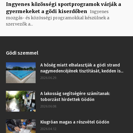
Ingyenes közösségi sportprogramok várják a
gyermekeket a gödi kiserdőben
Ingyenes
mozgás- és közösségi programokkal készülnek a
szervezők a...
Gödi szemmel
A hőség miatt elhalasztják a gödi strand
nagymedencéjének tisztítását, kedden is...
2026.06.29.
A lakosság segítségére számítanak:
toborzást hirdettek Gödön
2026.06.08.
Kiugróan magas a részvétel Gödön
2026.04.12.