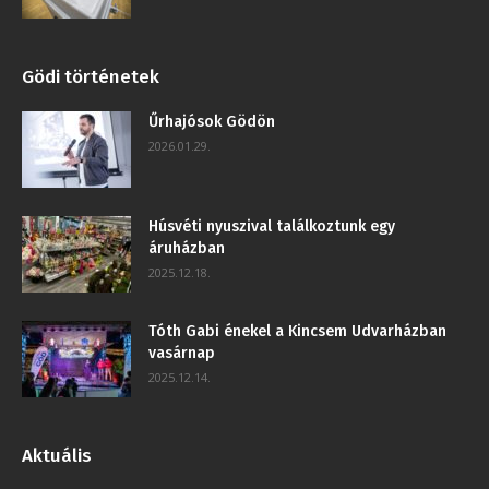
Gödi történetek
Űrhajósok Gödön
2026.01.29.
Húsvéti nyuszival találkoztunk egy
áruházban
2025.12.18.
Tóth Gabi énekel a Kincsem Udvarházban
vasárnap
2025.12.14.
Aktuális