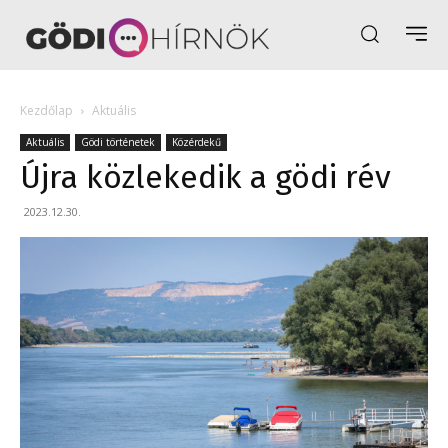
Kezdőlap
Aktuális
Aktuális
Gödi történetek
Közérdekű
Újra közlekedik a gödi rév
2023.12.30.