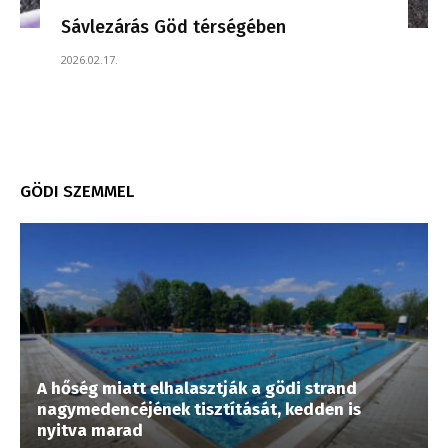
Sávlezárás Göd térségében
2026.02.17.
GÖDI SZEMMEL
A hőség miatt elhalasztják a gödi strand
nagymedencéjének tisztítását, kedden is
nyitva marad