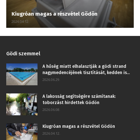
Kiugróan magas a részvétel Gödön
2026.04.12.
Gödi szemmel
A hőség miatt elhalasztják a gödi strand
nagymedencéjének tisztítását, kedden is...
2026.06.29.
A lakosság segítségére számítanak:
toborzást hirdettek Gödön
2026.06.08.
Kiugróan magas a részvétel Gödön
2026.04.12.