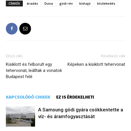
CÍMKÉK
áradás
Duna
gödi rév
kishajó
közlekedés
Előző cikk
Következő cikk
Kisiklott és felborult egy
Képeken a kisiklott tehervonat
tehervonat, leálltak a vonatok
Budapest felé
KAPCSOLÓDÓ CIKKEK
EZ IS ÉRDEKELHETI
A Samsung gödi gyára csökkentette a
víz- és áramfogyasztását