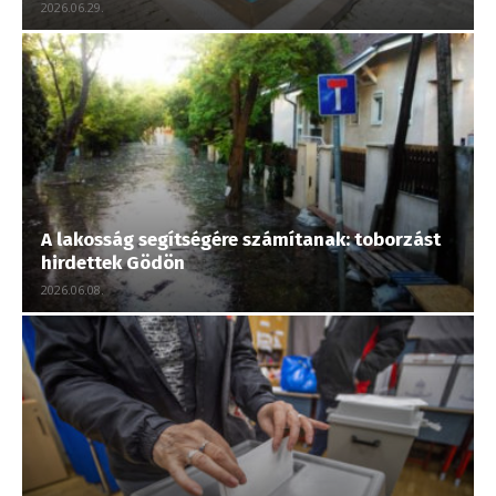
2026.06.29.
A lakosság segítségére számítanak: toborzást
hirdettek Gödön
2026.06.08.