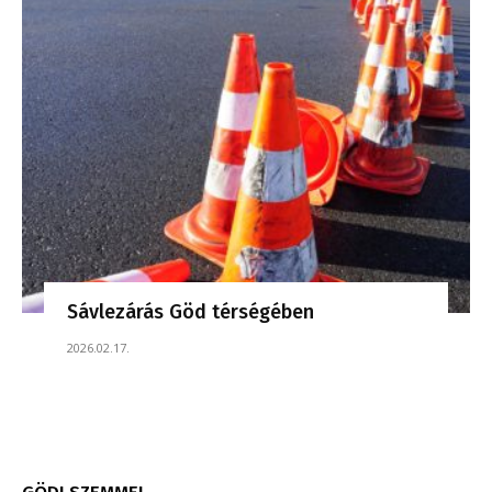
Sávlezárás Göd térségében
2026.02.17.