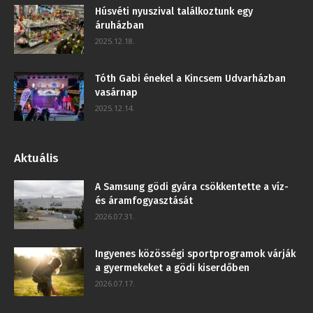
Húsvéti nyuszival találkoztunk egy
áruházban
2025.12.18.
Tóth Gabi énekel a Kincsem Udvarházban
vasárnap
2025.12.14.
Aktuális
A Samsung gödi gyára csökkentette a víz-
és áramfogyasztását
2026.07.31.
Ingyenes közösségi sportprogramok várják
a gyermekeket a gödi kiserdőben
2026.07.17.