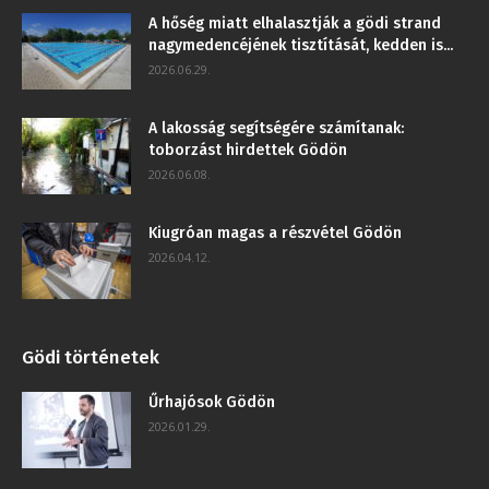
A hőség miatt elhalasztják a gödi strand
nagymedencéjének tisztítását, kedden is...
2026.06.29.
A lakosság segítségére számítanak:
toborzást hirdettek Gödön
2026.06.08.
Kiugróan magas a részvétel Gödön
2026.04.12.
Gödi történetek
Űrhajósok Gödön
2026.01.29.