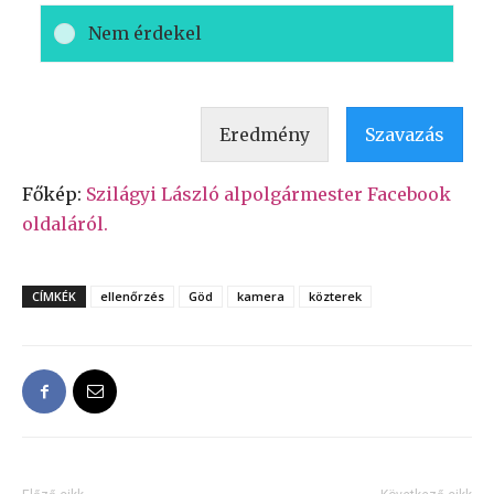
Nem érdekel
Eredmény
Szavazás
Főkép:
Szilágyi László alpolgármester Facebook
oldaláról.
CÍMKÉK
ellenőrzés
Göd
kamera
közterek