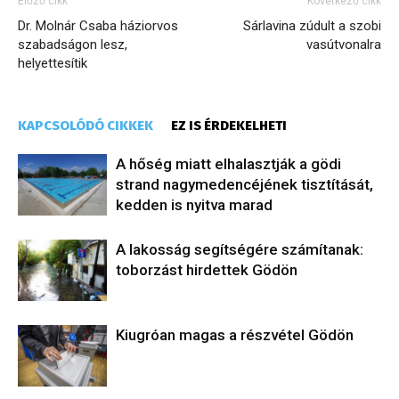
Előző cikk
Következő cikk
Dr. Molnár Csaba háziorvos
Sárlavina zúdult a szobi
szabadságon lesz,
vasútvonalra
helyettesítik
KAPCSOLÓDÓ CIKKEK
EZ IS ÉRDEKELHETI
A hőség miatt elhalasztják a gödi
strand nagymedencéjének tisztítását,
kedden is nyitva marad
A lakosság segítségére számítanak:
toborzást hirdettek Gödön
Kiugróan magas a részvétel Gödön