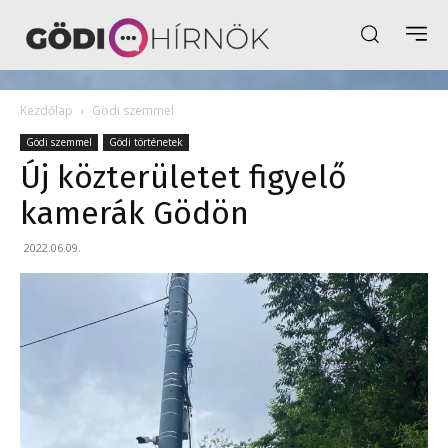
Kezdőlap
Gödi szemmel
Gödi szemmel
Gödi történetek
Új közterületet figyelő
kamerák Gödön
2022.06.09.