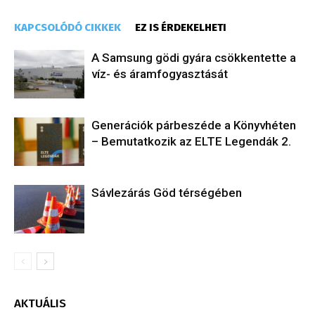
KAPCSOLÓDÓ CIKKEK
EZ IS ÉRDEKELHETI
A Samsung gödi gyára csökkentette a
víz- és áramfogyasztását
Generációk párbeszéde a Könyvhéten
– Bemutatkozik az ELTE Legendák 2.
Sávlezárás Göd térségében
AKTUÁLIS