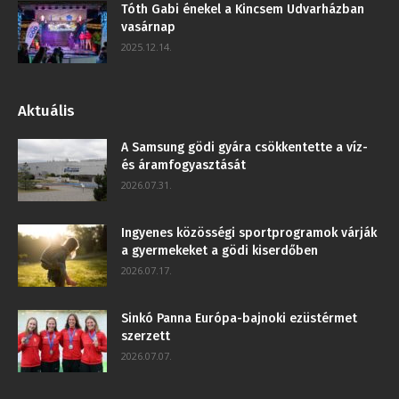
Tóth Gabi énekel a Kincsem Udvarházban
vasárnap
2025.12.14.
Aktuális
A Samsung gödi gyára csökkentette a víz-
és áramfogyasztását
2026.07.31.
Ingyenes közösségi sportprogramok várják
a gyermekeket a gödi kiserdőben
2026.07.17.
Sinkó Panna Európa-bajnoki ezüstérmet
szerzett
2026.07.07.