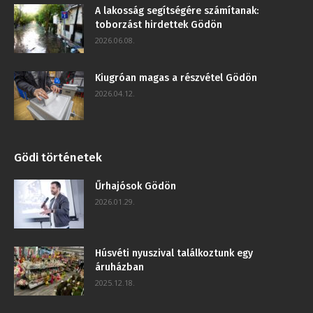
A lakosság segítségére számítanak:
toborzást hirdettek Gödön
2026.06.08.
Kiugróan magas a részvétel Gödön
2026.04.12.
Gödi történetek
Űrhajósok Gödön
2026.01.29.
Húsvéti nyuszival találkoztunk egy
áruházban
2025.12.18.