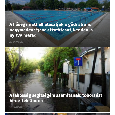
A hőség miatt elhalasztják a gödi strand
nagymedencéjének tisztítását, kedden is
nyitva marad
2026.06.29.
A lakosság segítségére számítanak: toborzást
hirdettek Gödön
2026.06.08.