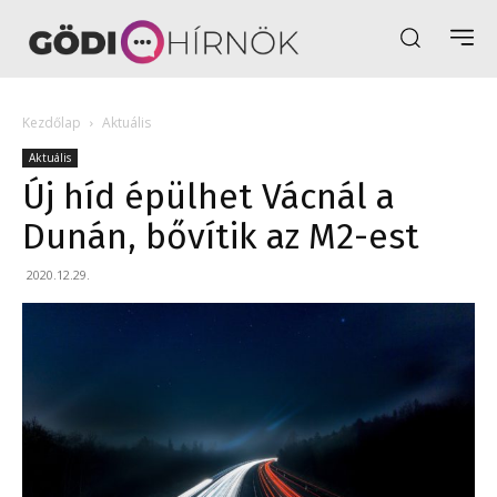
Kezdőlap
Aktuális
Aktuális
Új híd épülhet Vácnál a
Dunán, bővítik az M2-est
2020.12.29.