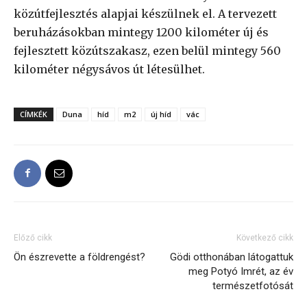
közútfejlesztés alapjai készülnek el. A tervezett
beruházásokban mintegy 1200 kilométer új és
fejlesztett közútszakasz, ezen belül mintegy 560
kilométer négysávos út létesülhet.
CÍMKÉK
Duna
híd
m2
új híd
vác
Előző cikk
Következő cikk
Ön észrevette a földrengést?
Gödi otthonában látogattuk
meg Potyó Imrét, az év
természetfotósát