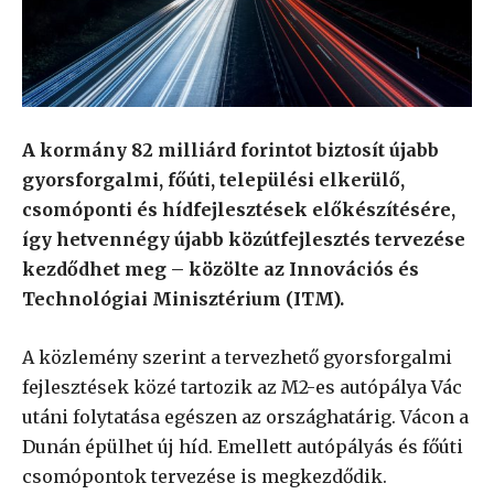
A kormány 82 milliárd forintot biztosít újabb
gyorsforgalmi, főúti, települési elkerülő,
csomóponti és hídfejlesztések előkészítésére,
így hetvennégy újabb közútfejlesztés tervezése
kezdődhet meg – közölte az Innovációs és
Technológiai Minisztérium (ITM).
A közlemény szerint a tervezhető gyorsforgalmi
fejlesztések közé tartozik az M2-es autópálya Vác
utáni folytatása egészen az országhatárig. Vácon a
Dunán épülhet új híd. Emellett autópályás és főúti
csomópontok tervezése is megkezdődik.