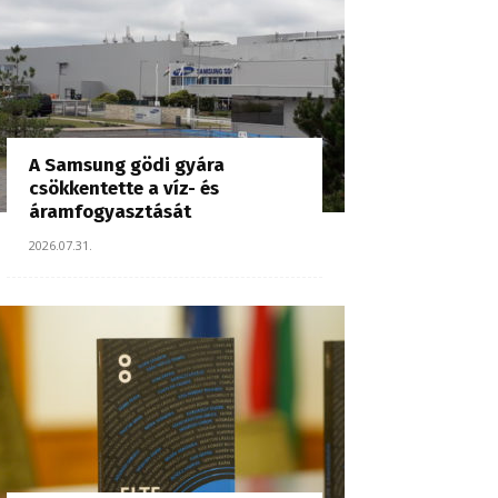
A Samsung gödi gyára
csökkentette a víz- és
áramfogyasztását
2026.07.31.