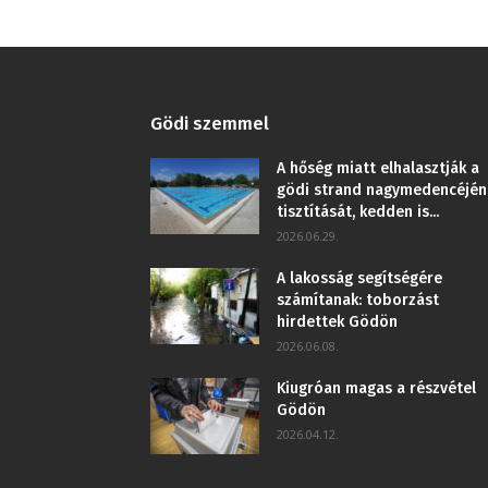
Gödi szemmel
A hőség miatt elhalasztják a
gödi strand nagymedencéjén
tisztítását, kedden is...
2026.06.29.
A lakosság segítségére
számítanak: toborzást
hirdettek Gödön
2026.06.08.
Kiugróan magas a részvétel
Gödön
2026.04.12.