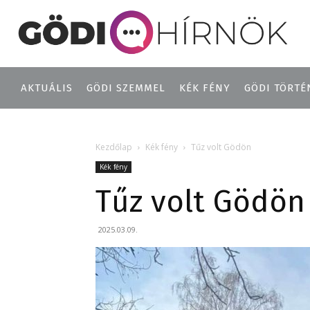
AKTUÁLIS
GÖDI SZEMMEL
KÉK FÉNY
GÖDI TÖRTÉ
Kezdőlap
Kék fény
Tűz volt Gödön
Kék fény
Tűz volt Gödön
2025.03.09.