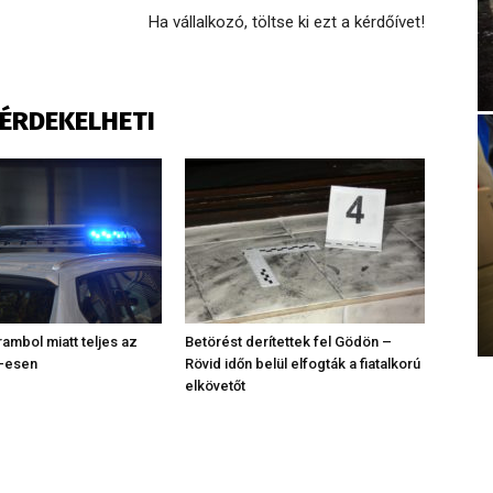
Ha vállalkozó, töltse ki ezt a kérdőívet!
S ÉRDEKELHETI
rambol miatt teljes az
Betörést derítettek fel Gödön –
2-esen
Rövid időn belül elfogták a fiatalkorú
elkövetőt