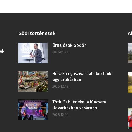
Gödi történetek
A
Űrhajósok Gödön
ek
2026.01.29.
Húsvéti nyuszival találkoztunk
egy áruházban
2025.12.18.
Tóth Gabi énekel a Kincsem
Udvarházban vasárnap
2025.12.14.