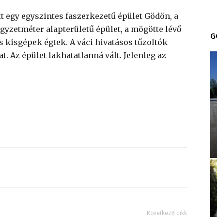
tt egy egyszintes faszerkezetű épület Gödön, a
yzetméter alapterületű épület, a mögötte lévő
G
 és kisgépek égtek. A váci hivatásos tűzoltók
t. Az épület lakhatatlanná vált. Jelenleg az
Következő cikk