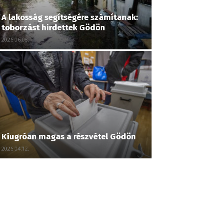
A lakosság segítségére számítanak:
toborzást hirdettek Gödön
2026.06.08.
Kiugróan magas a részvétel Gödön
2026.04.12.