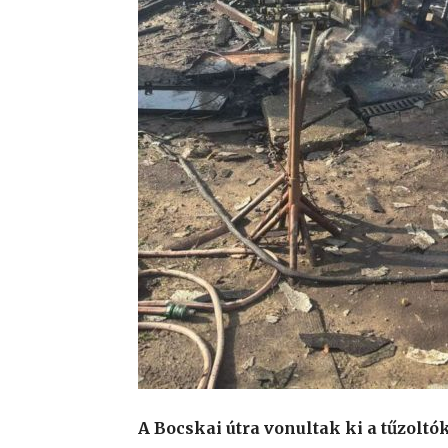
A Bocskai útra vonultak ki a tűzoltók