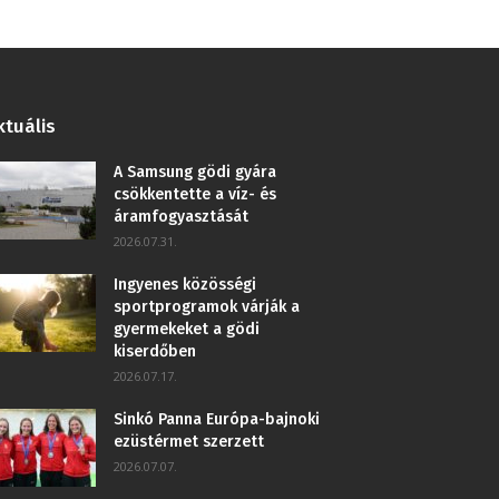
ktuális
A Samsung gödi gyára
csökkentette a víz- és
áramfogyasztását
2026.07.31.
Ingyenes közösségi
sportprogramok várják a
gyermekeket a gödi
kiserdőben
2026.07.17.
Sinkó Panna Európa-bajnoki
ezüstérmet szerzett
2026.07.07.