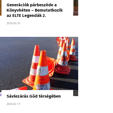
Generációk párbeszéde a
Könyvhéten – Bemutatkozik
az ELTE Legendák 2.
2026.06.10.
Sávlezárás Göd térségében
2026.02.17.