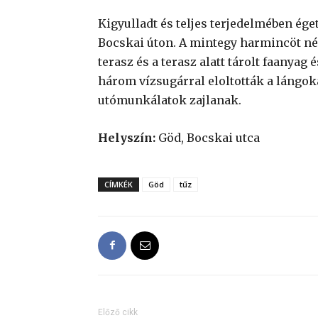
Kigyulladt és teljes terjedelmében ége
Bocskai úton. A mintegy harmincöt nég
terasz és a terasz alatt tárolt faanyag
három vízsugárral eloltották a lángoka
utómunkálatok zajlanak.
Helyszín:
Göd, Bocskai utca
CÍMKÉK
Göd
tűz
Előző cikk