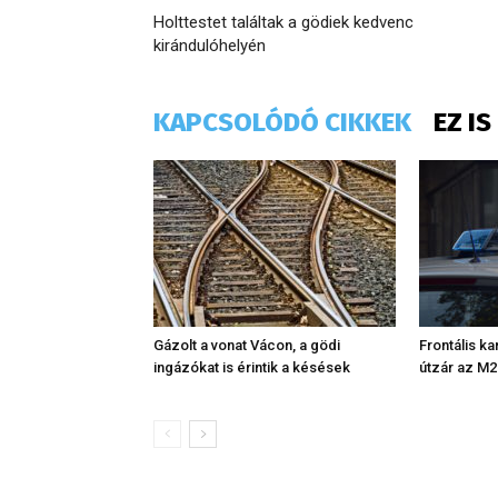
Holttestet találtak a gödiek kedvenc
kirándulóhelyén
KAPCSOLÓDÓ CIKKEK
EZ I
Gázolt a vonat Vácon, a gödi
Frontális ka
ingázókat is érintik a késések
útzár az M