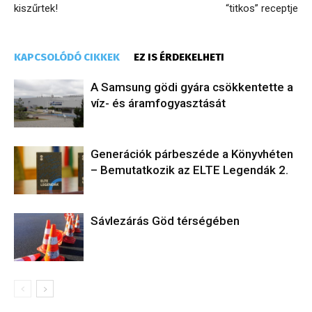
kiszűrtek!
“titkos” receptje
KAPCSOLÓDÓ CIKKEK
EZ IS ÉRDEKELHETI
A Samsung gödi gyára csökkentette a
víz- és áramfogyasztását
Generációk párbeszéde a Könyvhéten
– Bemutatkozik az ELTE Legendák 2.
Sávlezárás Göd térségében