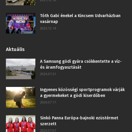
Tóth Gabi énekel a Kincsem Udvarházban
vasárnap
2025.12.14.
Aktuális
A Samsung gödi gyára csökkentette a víz-
és áramfogyasztását
2026.07.31.
Ingyenes közösségi sportprogramok várják
a gyermekeket a gödi kiserdőben
2026.07.17.
Sinkó Panna Európa-bajnoki ezüstérmet
szerzett
2026.07.07.