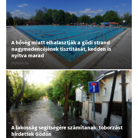
A hőség miatt elhalasztják a gödi strand
nagymedencéjének tisztítását, kedden is
nyitva marad
2026.06.29.
A lakosság segítségére számítanak: toborzást
hirdettek Gödön