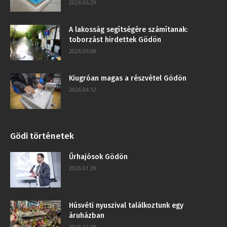
2026.06.29.
A lakosság segítségére számítanak:
toborzást hirdettek Gödön
2026.06.08.
Kiugróan magas a részvétel Gödön
2026.04.12.
Gödi történetek
Űrhajósok Gödön
2026.01.29.
Húsvéti nyuszival találkoztunk egy
áruházban
2025.12.18.