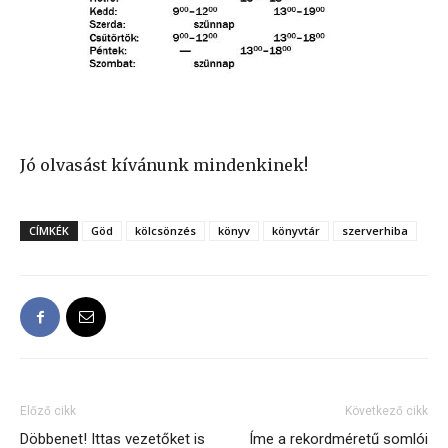
Jó olvasást kívánunk mindenkinek!
CÍMKÉK
Göd
kölcsönzés
könyv
könyvtár
szerverhiba
Előző cikk
Következő cikk
Döbbenet! Ittas vezetőket is
Íme a rekordméretű somlói