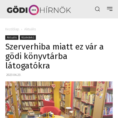
Kezdőlap
Aktuális
Aktuális
Közérdekű
Szerverhiba miatt ez vár a
gödi könyvtárba
látogatókra
2023.06.23.