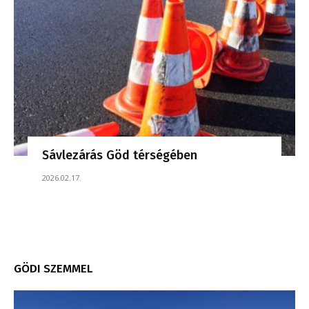
Sávlezárás Göd térségében
2026.02.17.
GÖDI SZEMMEL