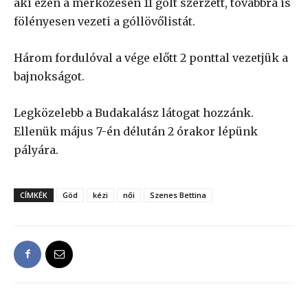
aki ezen a mérkőzésen 11 gólt szerzett, továbbra is
fölényesen vezeti a góllövőlistát.
Három fordulóval a vége előtt 2 ponttal vezetjük a
bajnokságot.
Legközelebb a Budakalász látogat hozzánk.
Ellenük május 7-én délután 2 órakor lépünk
pályára.
CÍMKÉK
Göd
kézi
női
Szenes Bettina