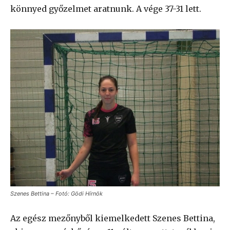
könnyed győzelmet aratnunk. A vége 37-31 lett.
Szenes Bettina – Fotó: Gödi Hírnök
Az egész mezőnyből kiemelkedett Szenes Bettina,