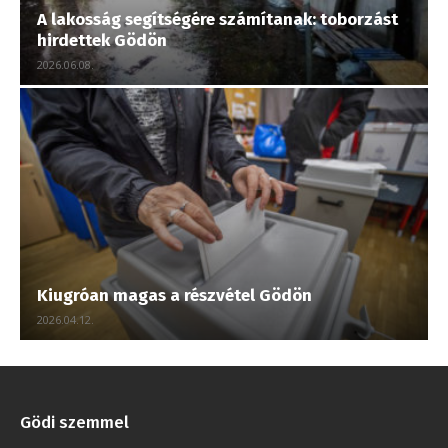
A lakosság segítségére számítanak: toborzást
hirdettek Gödön
2026.06.08.
Kiugróan magas a részvétel Gödön
2026.04.12.
Gödi szemmel