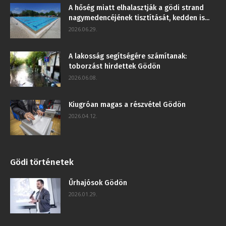
A hőség miatt elhalasztják a gödi strand
nagymedencéjének tisztítását, kedden is...
2026.06.29.
A lakosság segítségére számítanak:
toborzást hirdettek Gödön
2026.06.08.
Kiugróan magas a részvétel Gödön
2026.04.12.
Gödi történetek
Űrhajósok Gödön
2026.01.29.