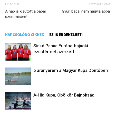
Előző cikk
Következő cikk
A nap is kisütött a pápai
Gyuri bácsi nem hagyja abba
szentmisére!
KAPCSOLÓDÓ CIKKEK
EZ IS ÉRDEKELHETI
Sinkó Panna Európa-bajnoki
ezüstérmet szerzett
6 aranyérem a Magyar Kupa Döntőben
A-Híd Kupa, Öbölkör Bajnokság