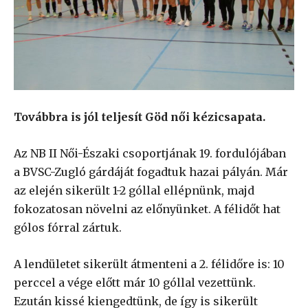
Továbbra is jól teljesít Göd női kézicsapata.
Az NB II Női-Északi csoportjának 19. fordulójában
a BVSC-Zugló gárdáját fogadtuk hazai pályán. Már
az elején sikerült 1-2 góllal ellépnünk, majd
fokozatosan növelni az előnyünket. A félidőt hat
gólos fórral zártuk.
A lendületet sikerült átmenteni a 2. félidőre is: 10
perccel a vége előtt már 10 góllal vezettünk.
Ezután kissé kiengedtünk, de így is sikerült