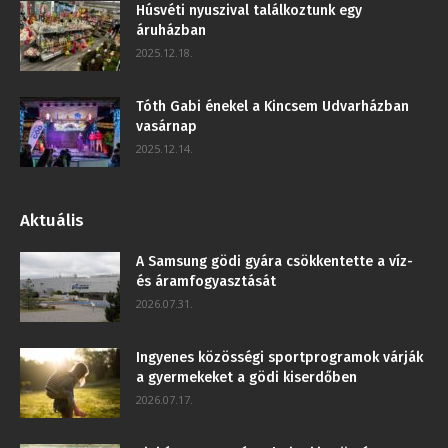
Húsvéti nyuszival találkoztunk egy
áruházban
2025.12.18.
Tóth Gabi énekel a Kincsem Udvarházban
vasárnap
2025.12.14.
Aktuális
A Samsung gödi gyára csökkentette a víz-
és áramfogyasztását
2026.07.31.
Ingyenes közösségi sportprogramok várják
a gyermekeket a gödi kiserdőben
2026.07.17.