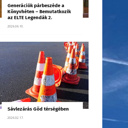
Generációk párbeszéde a
Könyvhéten – Bemutatkozik
az ELTE Legendák 2.
2026.06.10.
Sávlezárás Göd térségében
2026.02.17.