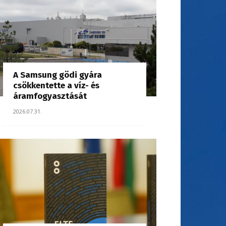
A Samsung gödi gyára
csökkentette a víz- és
áramfogyasztását
2026.07.31.