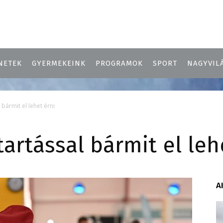
NETEK
GYERMEKEINK
PROGRAMOK
SPORT
NAGYVIL
l bármit el lehet érni
itartással bármit el leh
A