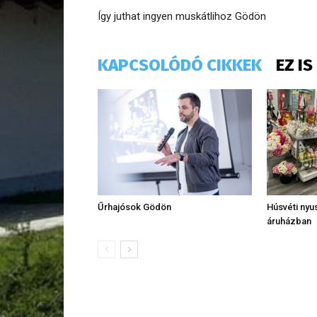
Így juthat ingyen muskátlihoz Gödön
KAPCSOLÓDÓ CIKKEK
EZ I
Űrhajósok Gödön
Húsvéti nyus
áruházban