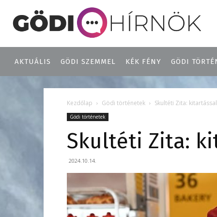
AKTUÁLIS
GÖDI SZEMMEL
KÉK FÉNY
GÖDI TÖRTÉ
Kezdőlap
Gödi történetek
Skultéti Zita: kitartássa
Gödi történetek
Skultéti Zita: k
2024.10.14.