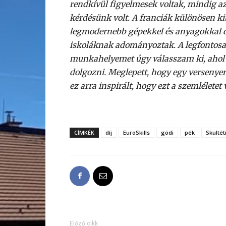
rendkívül figyelmesek voltak, mindig a
kérdésünk volt. A franciák különösen k
legmodernebb gépekkel és anyagokkal d
iskoláknak adományoztak. A legfontosa
munkahelyemet úgy válasszam ki, ahol 
dolgozni. Meglepett, hogy egy versenyen 
ez arra inspirált, hogy ezt a szemlélete
CÍMKÉK
díj
EuroSkills
gödi
pék
Skultét
Előző cikk