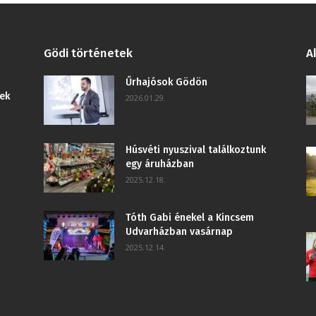
Gödi történetek
A
Űrhajósok Gödön
ek
2026.01.29.
Húsvéti nyuszival találkoztunk
egy áruházban
2025.12.18.
Tóth Gabi énekel a Kincsem
Udvarházban vasárnap
2025.12.14.