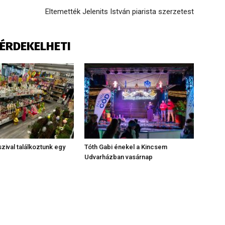
Eltemették Jelenits István piarista szerzetest
S ÉRDEKELHETI
zival találkoztunk egy
Tóth Gabi énekel a Kincsem
Udvarházban vasárnap