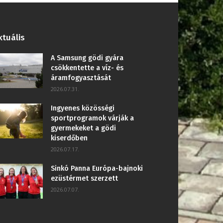
ktuális
A Samsung gödi gyára
csökkentette a víz- és
áramfogyasztását
2026.07.31.
Ingyenes közösségi
sportprogramok várják a
gyermekeket a gödi
kiserdőben
2026.07.17.
Sinkó Panna Európa-bajnoki
ezüstérmet szerzett
2026.07.07.