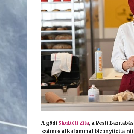
A gödi
Skultéti Zita
, a Pesti Barnab
számos alkalommal bizonyította rát