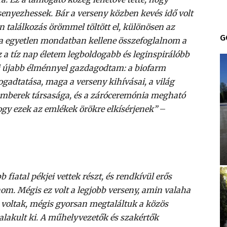
enyezhessek. Bár a verseny közben kevés idő volt
 találkozás örömmel töltött el, különösen az
G
 Ha egyetlen mondatban kellene összefoglalnom a
 a tíz nap életem legboldogabb és leginspirálóbb
i újabb élménnyel gazdagodtam: a biofarm
ogadtatása, maga a verseny kihívásai, a világ
 emberek társasága, és a záróceremónia megható
ogy ezek az emlékek örökre elkísérjenek”
–
fiatal pékjei vettek részt, és rendkívül erős
om. Mégis ez volt a legjobb verseny, amin valaha
k voltak, mégis gyorsan megtaláltuk a közös
alakult ki. A műhelyvezetők és szakértők