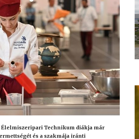
ás Élelmiszeripari Technikum diákja már
ermettségét és a szakmája iránti