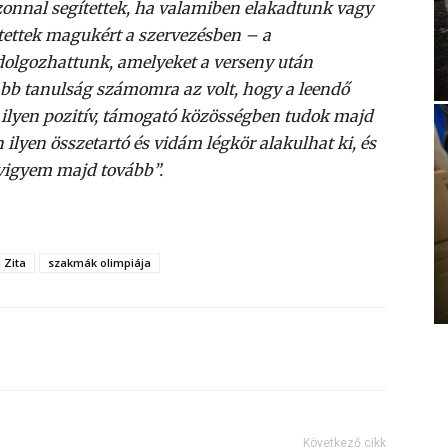
zonnal segítettek, ha valamiben elakadtunk vagy
itettek magukért a szervezésben – a
olgozhattunk, amelyeket a verseny után
bb tanulság számomra az volt, hogy a leendő
ilyen pozitív, támogató közösségben tudok majd
ilyen összetartó és vidám légkör alakulhat ki, és
t vigyem majd tovább”.
i Zita
szakmák olimpiája
Következő cikk