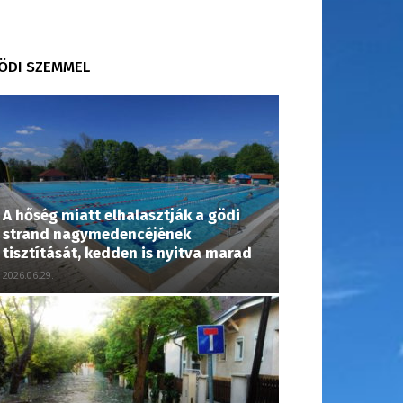
ÖDI SZEMMEL
A hőség miatt elhalasztják a gödi
strand nagymedencéjének
tisztítását, kedden is nyitva marad
2026.06.29.