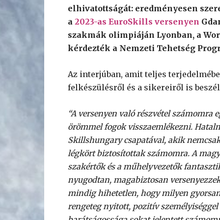
elhivatottságát: eredményesen szer
a
2023-as EuroSkills versenyen
Gdan
szakmák olimpiáján Lyonban, a Worl
kérdezték a Nemzeti Tehetség Prog
Az interjúban, amit teljes terjedelméb
felkészülésről és a sikereiről is beszél
“A versenyen való részvétel számomra e
örömmel fogok visszaemlékezni. Hatalma
Skillshungary csapatával, akik nemcsak
légkört biztosítottak számomra. A magy
szakértők és a műhelyvezetők fantasztik
nyugodtan, magabiztosan versenyezzek.
mindig hihetetlen, hogy milyen gyorsan e
rengeteg nyitott, pozitív személyiséggel
barátságossága sokat jelentett számomra