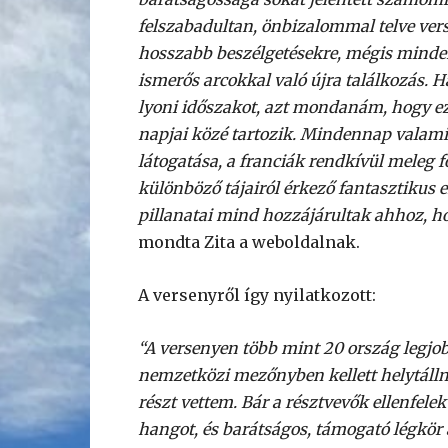
felszabadultan, önbizalommal telve vers
hosszabb beszélgetésekre, mégis minden
ismerős arcokkal való újra találkozás.
lyoni időszakot, azt mondanám, hogy ez
napjai közé tartozik. Mindennap valam
látogatása, a franciák rendkívül meleg f
különböző tájairól érkező fantasztikus
pillanatai mind hozzájárultak ahhoz, h
mondta Zita a weboldalnak.
A versenyről így nyilatkozott:
“A versenyen több mint 20 ország legjobb 
nemzetközi mezőnyben kellett helytálln
részt vettem. Bár a résztvevők ellenfele
hangot, és barátságos, támogató légkör 