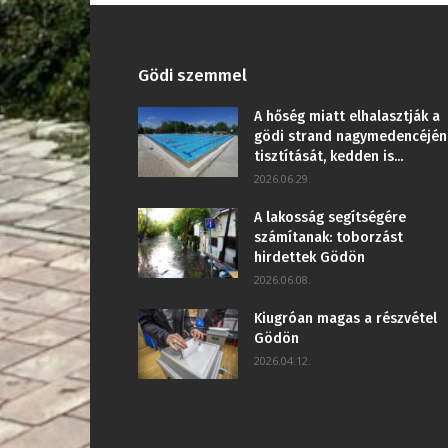
Gödi szemmel
A hőség miatt elhalasztják a
gödi strand nagymedencéjén
tisztítását, kedden is...
2026.06.29.
A lakosság segítségére
számítanak: toborzást
hirdettek Gödön
2026.06.08.
Kiugróan magas a részvétel
Gödön
2026.04.12.