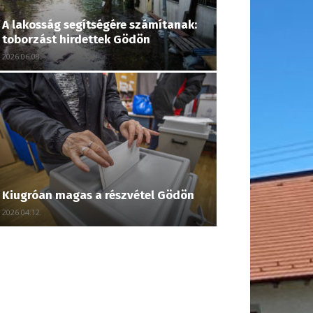
A lakosság segítségére számítanak:
toborzást hirdettek Gödön
2026.06.08.
Kiugróan magas a részvétel Gödön
2026.04.12.