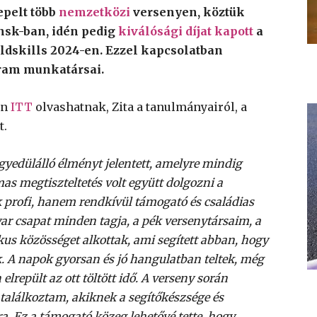
epelt több
nemzetközi
versenyen, köztük
sk-ban, idén pedig
kiválósági díjat kapott
a
dskills 2024-en. Ezzel kapcsolatban
ram munkatársai.
en
ITT
olvashatnak, Zita a tanulmányairól, a
t.
gyedülálló élményt jelentett, amelyre mindig
s megtiszteltetés volt együtt dolgozni a
 profi, hanem rendkívül támogató és családias
ar csapat minden tagja, a pék versenytársaim, a
us közösséget alkottak, ami segített abban, hogy
 A napok gyorsan és jó hangulatban teltek, még
lrepült az ott töltött idő. A verseny során
 találkoztam, akiknek a segítőkészsége és
. Ez a támogató közeg lehetővé tette, hogy