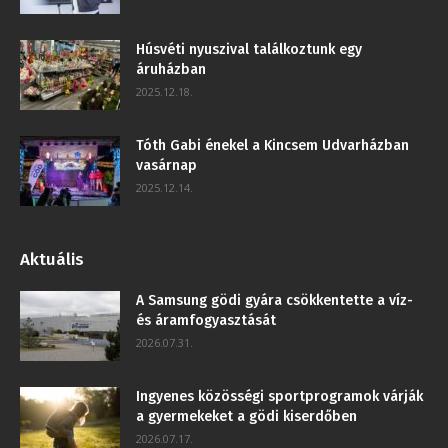
Húsvéti nyuszival találkoztunk egy
áruházban
2025.12.18.
Tóth Gabi énekel a Kincsem Udvarházban
vasárnap
2025.12.14.
Aktuális
A Samsung gödi gyára csökkentette a víz-
és áramfogyasztását
2026.07.31.
Ingyenes közösségi sportprogramok várják
a gyermekeket a gödi kiserdőben
2026.07.17.