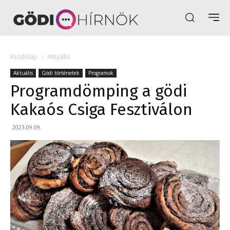
Kezdőlap
Aktuális
Aktuális
Gödi történetek
Programok
Programdömping a gödi
Kakaós Csiga Fesztiválon
2023.09.09.