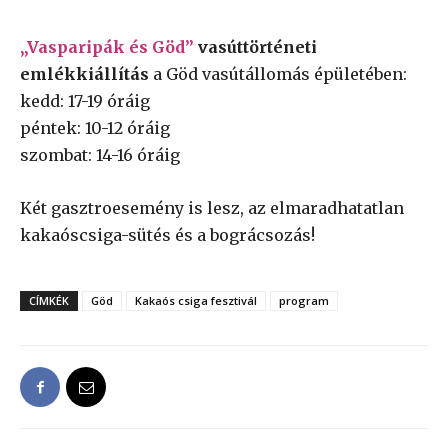
„Vasparipák és Göd”
vasúttörténeti
emlékkiállítás
a Göd vasútállomás épületében:
kedd: 17-19 óráig
péntek: 10-12 óráig
szombat: 14-16 óráig
Két gasztroesemény is lesz, az elmaradhatatlan
kakaóscsiga-sütés és a bográcsozás!
CÍMKÉK
Göd
Kakaós csiga fesztivál
program