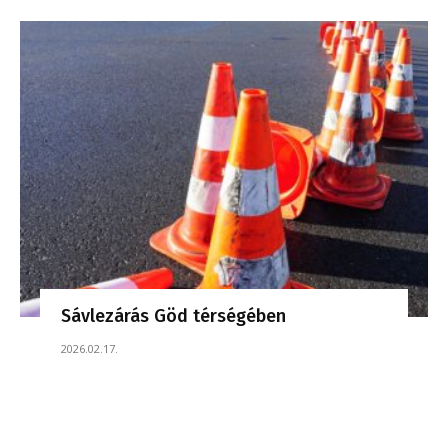
Sávlezárás Göd térségében
2026.02.17.