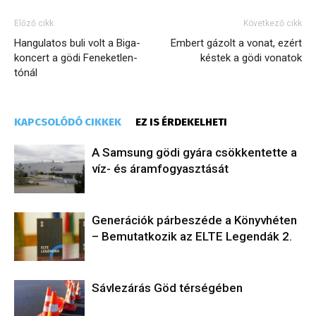
Előző cikk
Következő cikk
Hangulatos buli volt a Biga-
Embert gázolt a vonat, ezért
koncert a gödi Feneketlen-
késtek a gödi vonatok
tónál
KAPCSOLÓDÓ CIKKEK
EZ IS ÉRDEKELHETI
A Samsung gödi gyára csökkentette a
víz- és áramfogyasztását
Generációk párbeszéde a Könyvhéten
– Bemutatkozik az ELTE Legendák 2.
Sávlezárás Göd térségében