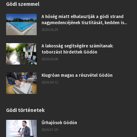
Gödi szemmel
A hőség miatt elhalasztják a gödi strand
nagymedencéjének tisztítását, kedden is...
2026.06.29.
A lakosság segítségére számítanak:
toborzást hirdettek Gödön
2026.06.08.
Kiugróan magas a részvétel Gödön
2026.04.12.
Gödi történetek
Űrhajósok Gödön
2026.01.29.