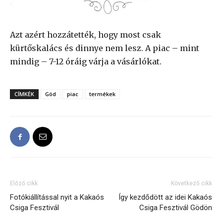
Azt azért hozzátették, hogy most csak
kürtőskalács és dinnye nem lesz. A piac – mint
mindig – 7-12 óráig várja a vásárlókat.
CÍMKÉK
Göd
piac
termékek
Előző cikk
Következő cikk
Fotókiállítással nyit a Kakaós
Így kezdődött az idei Kakaós
Csiga Fesztivál
Csiga Fesztivál Gödön