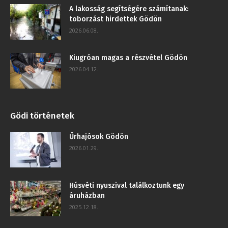
A lakosság segítségére számítanak:
toborzást hirdettek Gödön
2026.06.08.
Kiugróan magas a részvétel Gödön
2026.04.12.
Gödi történetek
Űrhajósok Gödön
2026.01.29.
Húsvéti nyuszival találkoztunk egy
áruházban
2025.12.18.