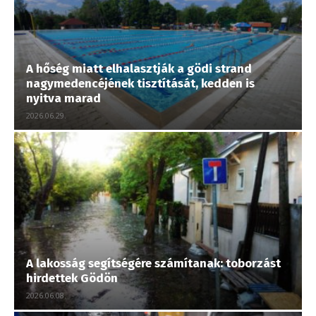
A hőség miatt elhalasztják a gödi strand
nagymedencéjének tisztítását, kedden is
nyitva marad
2026.06.29.
A lakosság segítségére számítanak: toborzást
hirdettek Gödön
2026.06.08.