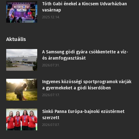
Tóth Gabi énekel a Kincsem Udvarházban
vasárnap
2025.12.14.
Aktuális
A Samsung gödi gyára csökkentette a víz-
és áramfogyasztását
2026.07.31.
Ingyenes közösségi sportprogramok várják
a gyermekeket a gödi kiserdőben
2026.07.17.
Sinkó Panna Európa-bajnoki ezüstérmet
szerzett
2026.07.07.