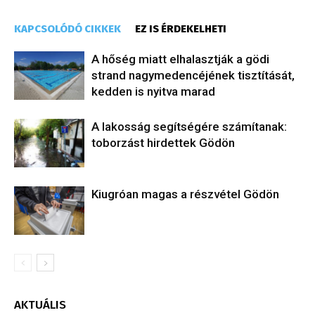
KAPCSOLÓDÓ CIKKEK
EZ IS ÉRDEKELHETI
A hőség miatt elhalasztják a gödi
strand nagymedencéjének tisztítását,
kedden is nyitva marad
A lakosság segítségére számítanak:
toborzást hirdettek Gödön
Kiugróan magas a részvétel Gödön
AKTUÁLIS