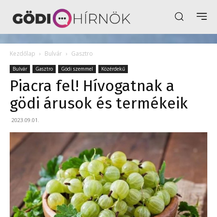
Kezdőlap
Bulvár
Gasztro
Bulvár
Gasztro
Gödi szemmel
Közérdekű
Piacra fel! Hívogatnak a
gödi árusok és termékeik
2023.09.01.