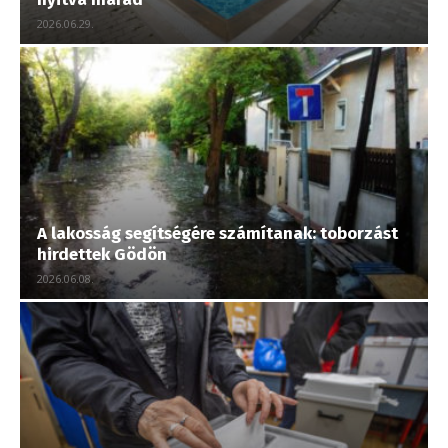
2026.06.29.
A lakosság segítségére számítanak: toborzást
hirdettek Gödön
2026.06.08.