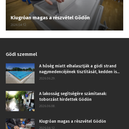
Kiugróan magas a részvétel Gödön
2026.04.12.
Gödi szemmel
A hőség miatt elhalasztják a gödi strand
nagymedencéjének tisztítását, kedden is...
2026.06.29.
A lakosság segítségére számítanak:
toborzást hirdettek Gödön
2026.06.08.
Kiugróan magas a részvétel Gödön
2026.04.12.