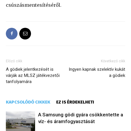
csúszásmentesítéséről.
Előző cikk
Következő cikk
A gödiek jelentkezését is
Ingyen kapnak szelektív kukát
várják az MLSZ játékvezetői
a gödiek
tanfolyamára
KAPCSOLÓDÓ CIKKEK
EZ IS ÉRDEKELHETI
A Samsung gödi gyára csökkentette a
víz- és áramfogyasztását