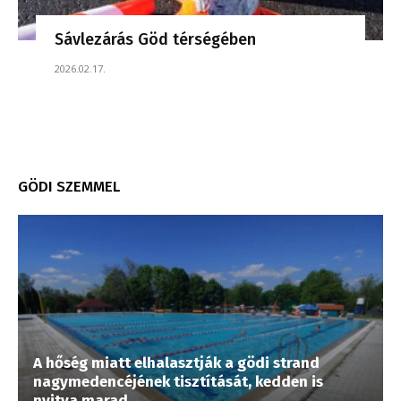
Sávlezárás Göd térségében
2026.02.17.
GÖDI SZEMMEL
A hőség miatt elhalasztják a gödi strand
nagymedencéjének tisztítását, kedden is
nyitva marad