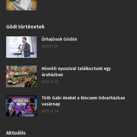
Gödi történetek
Űrhajósok Gödön
2026.01.29.
Húsvéti nyuszival találkoztunk egy
áruházban
2025.12.18.
Tóth Gabi énekel a Kincsem Udvarházban
vasárnap
2025.12.14.
Aktuális