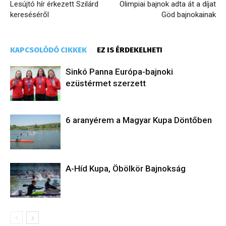
Lesújtó hír érkezett Szilárd
Olimpiai bajnok adta át a díjat
kereséséről
Göd bajnokainak
KAPCSOLÓDÓ CIKKEK
EZ IS ÉRDEKELHETI
Sinkó Panna Európa-bajnoki
ezüstérmet szerzett
6 aranyérem a Magyar Kupa Döntőben
A-Híd Kupa, Öbölkör Bajnokság