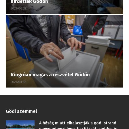
hirdettek Gödön
2026.06.08.
Kiugróan magas a részvétel Gödön
2026.04.12.
Gödi szemmel
A hőség miatt elhalasztják a gödi strand
nagymedencéjének tisztítását, kedden is...