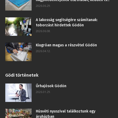
2026.06.29.
A lakosság segítségére számítanak:
toborzást hirdettek Gödön
2026.06.08.
Kiugróan magas a részvétel Gödön
2026.04.12.
Gödi történetek
Űrhajósok Gödön
2026.01.29.
Húsvéti nyuszival találkoztunk egy
áruházban