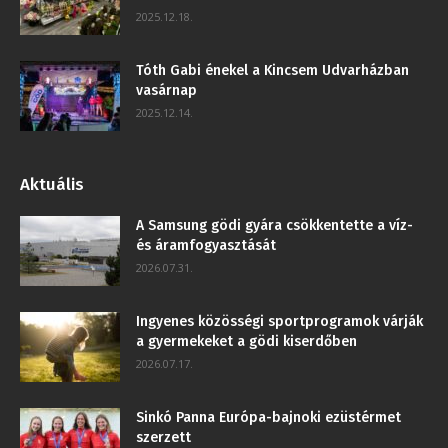
2025.12.18.
Tóth Gabi énekel a Kincsem Udvarházban
vasárnap
2025.12.14.
Aktuális
A Samsung gödi gyára csökkentette a víz-
és áramfogyasztását
2026.07.31.
Ingyenes közösségi sportprogramok várják
a gyermekeket a gödi kiserdőben
2026.07.17.
Sinkó Panna Európa-bajnoki ezüstérmet
szerzett