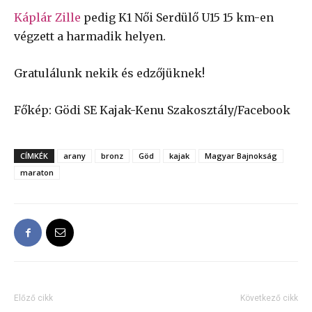
Káplár Zille
pedig K1 Női Serdülő U15 15 km-en
végzett a harmadik helyen.
Gratulálunk nekik és edzőjüknek!
Főkép: Gödi SE Kajak-Kenu Szakosztály/Facebook
CÍMKÉK
arany
bronz
Göd
kajak
Magyar Bajnokság
maraton
Előző cikk
Következő cikk