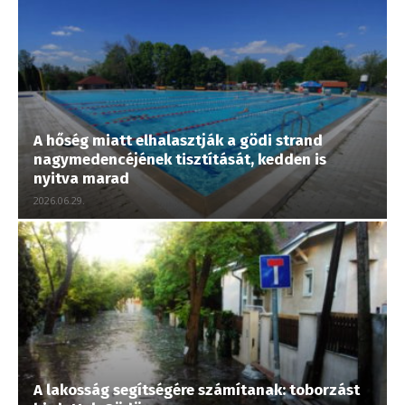
A hőség miatt elhalasztják a gödi strand
nagymedencéjének tisztítását, kedden is
nyitva marad
2026.06.29.
A lakosság segítségére számítanak: toborzást