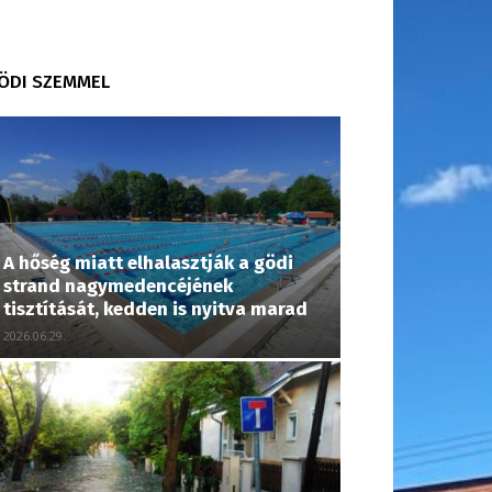
ÖDI SZEMMEL
A hőség miatt elhalasztják a gödi
strand nagymedencéjének
tisztítását, kedden is nyitva marad
2026.06.29.