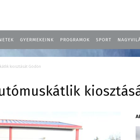
NETEK
GYERMEKEINK
PROGRAMOK
SPORT
NAGYVIL
átlik kiosztását Gödön
utómuskátlik kiosztás
A