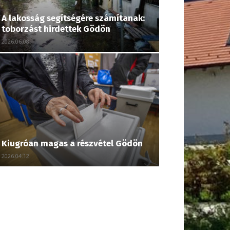
A lakosság segítségére számítanak:
toborzást hirdettek Gödön
2026.06.08.
Kiugróan magas a részvétel Gödön
2026.04.12.