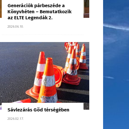
Generációk párbeszéde a
Könyvhéten – Bemutatkozik
az ELTE Legendák 2.
2026.06.10.
Sávlezárás Göd térségében
2026.02.17.