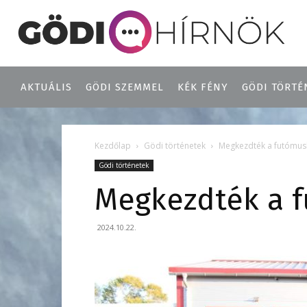
AKTUÁLIS
GÖDI SZEMMEL
KÉK FÉNY
GÖDI TÖRTÉ
Kezdőlap
Gödi történetek
Megkezdték a futómusk
Gödi történetek
Megkezdték a f
2024.10.22.