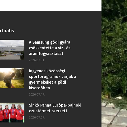
ktuális
A Samsung gödi gyára
csökkentette a víz- és
áramfogyasztását
2026.07.31.
Ingyenes közösségi
sportprogramok várják a
gyermekeket a gödi
kiserdőben
2026.07.17.
Sinkó Panna Európa-bajnoki
ezüstérmet szerzett
2026.07.07.