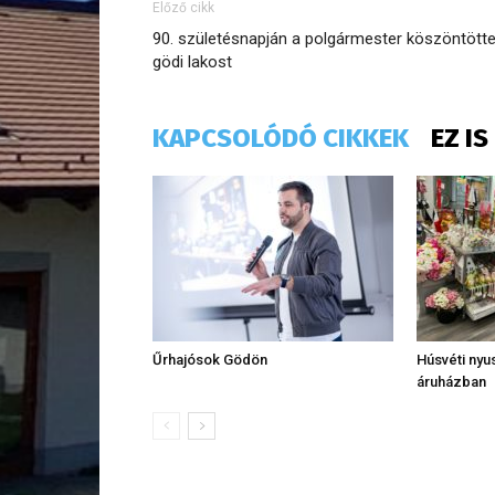
Előző cikk
90. születésnapján a polgármester köszöntötte
gödi lakost
KAPCSOLÓDÓ CIKKEK
EZ I
Űrhajósok Gödön
Húsvéti nyus
áruházban