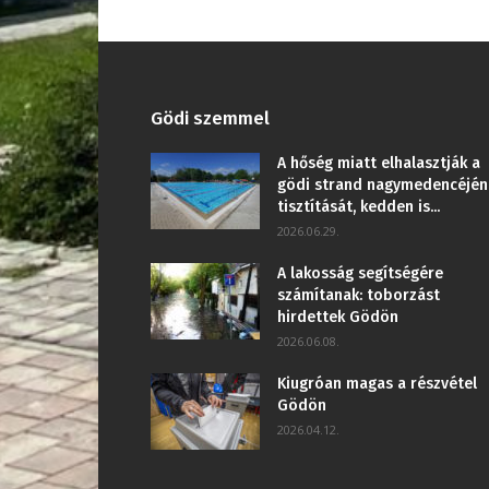
Gödi szemmel
A hőség miatt elhalasztják a
gödi strand nagymedencéjén
tisztítását, kedden is...
2026.06.29.
A lakosság segítségére
számítanak: toborzást
hirdettek Gödön
2026.06.08.
Kiugróan magas a részvétel
Gödön
2026.04.12.