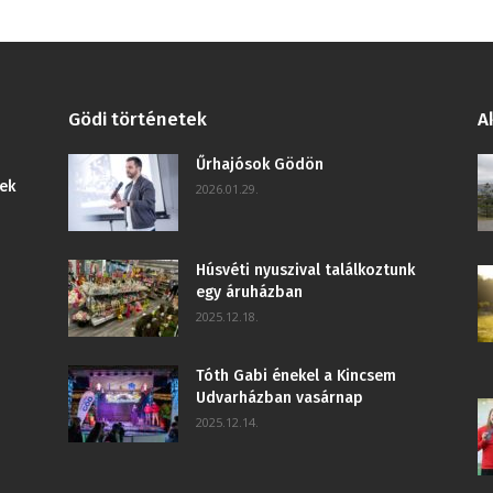
Gödi történetek
A
Űrhajósok Gödön
ek
2026.01.29.
Húsvéti nyuszival találkoztunk
egy áruházban
2025.12.18.
Tóth Gabi énekel a Kincsem
Udvarházban vasárnap
2025.12.14.