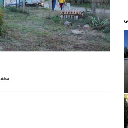
G
sztása