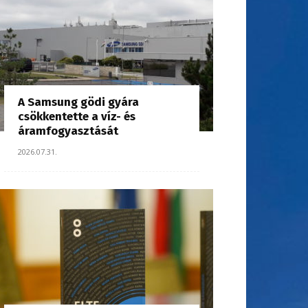
A Samsung gödi gyára
csökkentette a víz- és
áramfogyasztását
2026.07.31.