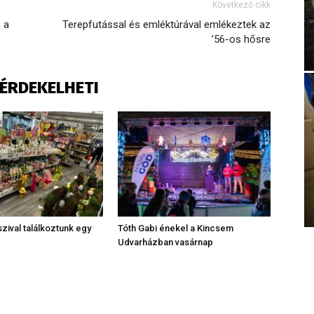
Következő cikk
 a
Terepfutással és emléktúrával emlékeztek az
’56-os hősre
S ÉRDEKELHETI
zival találkoztunk egy
Tóth Gabi énekel a Kincsem
Udvarházban vasárnap