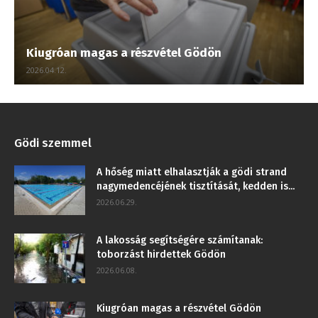
Kiugróan magas a részvétel Gödön
2026.04.12.
Gödi szemmel
A hőség miatt elhalasztják a gödi strand
nagymedencéjének tisztítását, kedden is...
2026.06.29.
A lakosság segítségére számítanak:
toborzást hirdettek Gödön
2026.06.08.
Kiugróan magas a részvétel Gödön