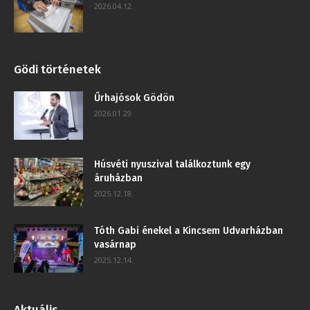
2026.04.12.
Gödi történetek
Űrhajósok Gödön
2026.01.29.
Húsvéti nyuszival találkoztunk egy
áruházban
2025.12.18.
Tóth Gabi énekel a Kincsem Udvarházban
vasárnap
2025.12.14.
Aktuális