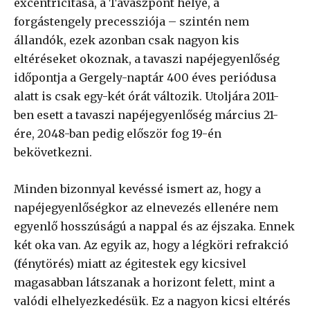
excentricitása, a Tavaszpont helye, a
forgástengely precessziója – szintén nem
állandók, ezek azonban csak nagyon kis
eltéréseket okoznak, a tavaszi napéjegyenlőség
időpontja a Gergely-naptár 400 éves periódusa
alatt is csak egy-két órát változik. Utoljára 2011-
ben esett a tavaszi napéjegyenlőség március 21-
ére, 2048-ban pedig először fog 19-én
bekövetkezni.
Minden bizonnyal kevéssé ismert az, hogy a
napéjegyenlőségkor az elnevezés ellenére nem
egyenlő hosszúságú a nappal és az éjszaka. Ennek
két oka van. Az egyik az, hogy a légköri refrakció
(fénytörés) miatt az égitestek egy kicsivel
magasabban látszanak a horizont felett, mint a
valódi elhelyezkedésük. Ez a nagyon kicsi eltérés