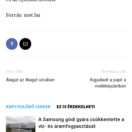
Forrás: met.hu
Előző cikk
Következő cikk
Alagút az Alagút utcában
Kigyulladt a papír a
melléképületben
KAPCSOLÓDÓ CIKKEK
EZ IS ÉRDEKELHETI
A Samsung gödi gyára csökkentette a
víz- és áramfogyasztását