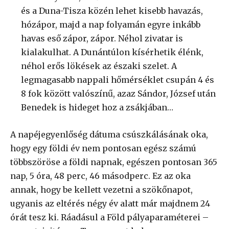
és a Duna-Tisza közén lehet kisebb havazás,
hózápor, majd a nap folyamán egyre inkább
havas eső zápor, zápor. Néhol zivatar is
kialakulhat. A Dunántúlon kísérhetik élénk,
néhol erős lökések az északi szelet. A
legmagasabb nappali hőmérséklet csupán 4 és
8 fok között valószínű, azaz Sándor, József után
Benedek is hideget hoz a zsákjában…
A napéjegyenlőség dátuma csúszkálásának oka,
hogy egy földi év nem pontosan egész számú
többszöröse a földi napnak, egészen pontosan 365
nap, 5 óra, 48 perc, 46 másodperc. Ez az oka
annak, hogy be kellett vezetni a szökőnapot,
ugyanis az eltérés négy év alatt már majdnem 24
órát tesz ki. Ráadásul a Föld pályaparaméterei –