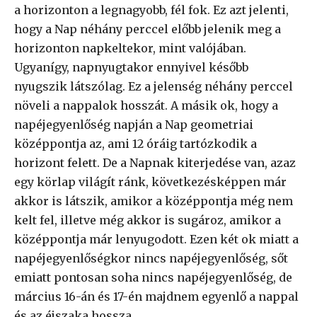
a horizonton a legnagyobb, fél fok. Ez azt jelenti,
hogy a Nap néhány perccel előbb jelenik meg a
horizonton napkeltekor, mint valójában.
Ugyanígy, napnyugtakor ennyivel később
nyugszik látszólag. Ez a jelenség néhány perccel
növeli a nappalok hosszát. A másik ok, hogy a
napéjegyenlőség napján a Nap geometriai
középpontja az, ami 12 óráig tartózkodik a
horizont felett. De a Napnak kiterjedése van, azaz
egy körlap világít ránk, következésképpen már
akkor is látszik, amikor a középpontja még nem
kelt fel, illetve még akkor is sugároz, amikor a
középpontja már lenyugodott. Ezen két ok miatt a
napéjegyenlőségkor nincs napéjegyenlőség, sőt
emiatt pontosan soha nincs napéjegyenlőség, de
március 16-án és 17-én majdnem egyenlő a nappal
és az éjszaka hossza.