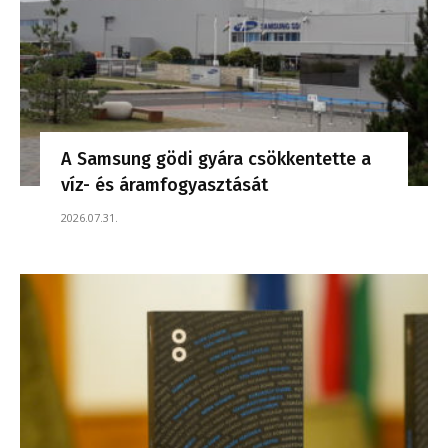
A Samsung gödi gyára csökkentette a
víz- és áramfogyasztását
2026.07.31.