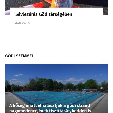
Sávlezárás Göd térségében
2026.02.17.
GÖDI SZEMMEL
A hőség miatt elhalasztják a gödi strand
nagymedencéjének tisztítását, kedden is