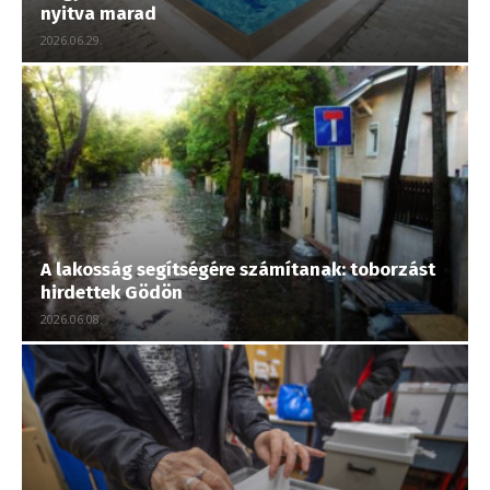
nyitva marad
2026.06.29.
A lakosság segítségére számítanak: toborzást
hirdettek Gödön
2026.06.08.