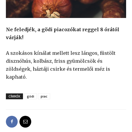
Ne feledjék, a gödi piacozókat reggel 8 órától
várják!
A szokásos kínálat mellett lesz lángos, füstölt
disznóhús, kolbász, friss gyümölcsök és
zöldségek, háztáji csirke és termelői méz is
kapható.
CÍMKÉK
gödi
piac