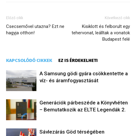
Előző cikk
Következő cikk
Csecsemővel utazna? Ezt ne
Kisiklott és felborult egy
hagyja otthon!
tehervonat, leálltak a vonatok
Budapest felé
KAPCSOLÓDÓ CIKKEK
EZ IS ÉRDEKELHETI
A Samsung gödi gyára csökkentette a
víz- és áramfogyasztását
Generációk párbeszéde a Könyvhéten
– Bemutatkozik az ELTE Legendák 2.
Sávlezárás Göd térségében