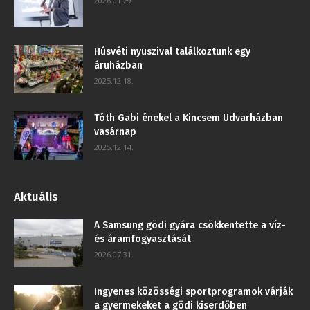
2026.01.29.
Húsvéti nyuszival találkoztunk egy
áruházban
2025.12.18.
Tóth Gabi énekel a Kincsem Udvarházban
vasárnap
2025.12.14.
Aktuális
A Samsung gödi gyára csökkentette a víz-
és áramfogyasztását
2026.07.31.
Ingyenes közösségi sportprogramok várják
a gyermekeket a gödi kiserdőben