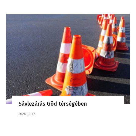
Sávlezárás Göd térségében
2026.02.17.