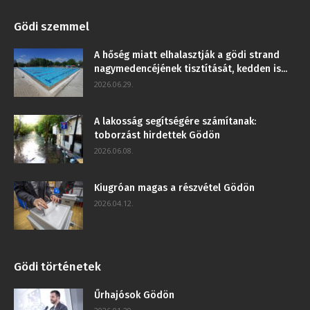
Gödi szemmel
A hőség miatt elhalasztják a gödi strand
nagymedencéjének tisztítását, kedden is...
2026.06.29.
A lakosság segítségére számítanak:
toborzást hirdettek Gödön
2026.06.08.
Kiugróan magas a részvétel Gödön
2026.04.12.
Gödi történetek
Űrhajósok Gödön