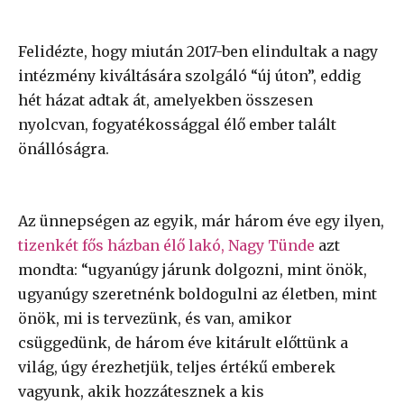
Felidézte, hogy miután 2017-ben elindultak a nagy
intézmény kiváltására szolgáló “új úton”, eddig
hét házat adtak át, amelyekben összesen
nyolcvan, fogyatékossággal élő ember talált
önállóságra.
Az ünnepségen az egyik, már három éve egy ilyen,
tizenkét fős házban élő lakó, Nagy Tünde
azt
mondta: “ugyanúgy járunk dolgozni, mint önök,
ugyanúgy szeretnénk boldogulni az életben, mint
önök, mi is tervezünk, és van, amikor
csüggedünk, de három éve kitárult előttünk a
világ, úgy érezhetjük, teljes értékű emberek
vagyunk, akik hozzátesznek a kis