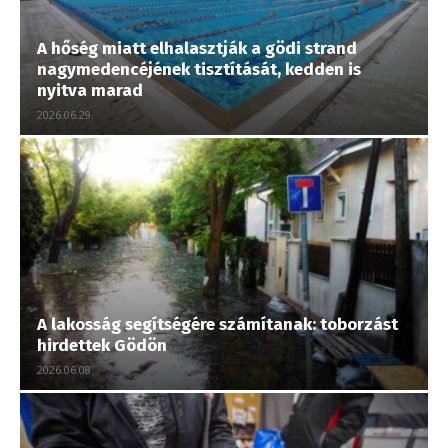
A hőség miatt elhalasztják a gödi strand
nagymedencéjének tisztítását, kedden is
nyitva marad
2026.06.29.
A lakosság segítségére számítanak: toborzást
hirdettek Gödön
2026.06.08.