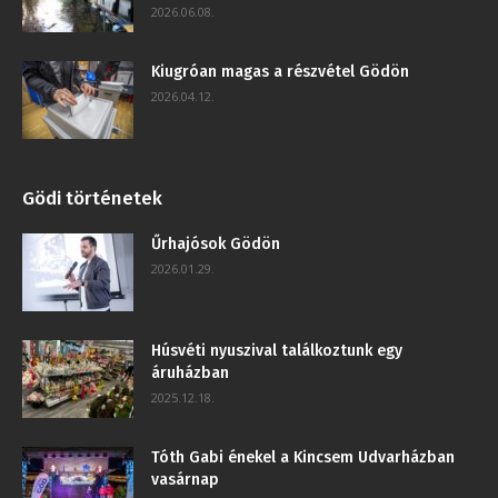
2026.06.08.
Kiugróan magas a részvétel Gödön
2026.04.12.
Gödi történetek
Űrhajósok Gödön
2026.01.29.
Húsvéti nyuszival találkoztunk egy
áruházban
2025.12.18.
Tóth Gabi énekel a Kincsem Udvarházban
vasárnap