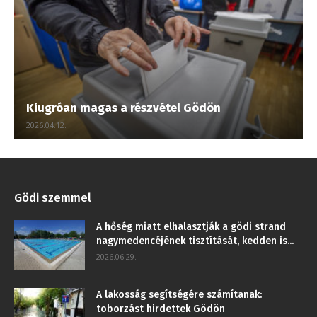
Kiugróan magas a részvétel Gödön
2026.04.12.
Gödi szemmel
A hőség miatt elhalasztják a gödi strand
nagymedencéjének tisztítását, kedden is...
2026.06.29.
A lakosság segítségére számítanak:
toborzást hirdettek Gödön