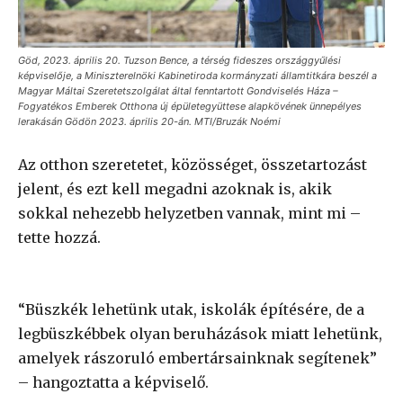
Göd, 2023. április 20. Tuzson Bence, a térség fideszes országgyűlési
képviselője, a Miniszterelnöki Kabinetiroda kormányzati államtitkára beszél a
Magyar Máltai Szeretetszolgálat által fenntartott Gondviselés Háza –
Fogyatékos Emberek Otthona új épületegyüttese alapkövének ünnepélyes
lerakásán Gödön 2023. április 20-án. MTI/Bruzák Noémi
Az otthon szeretetet, közösséget, összetartozást
jelent, és ezt kell megadni azoknak is, akik
sokkal nehezebb helyzetben vannak, mint mi –
tette hozzá.
“Büszkék lehetünk utak, iskolák építésére, de a
legbüszkébbek olyan beruházások miatt lehetünk,
amelyek rászoruló embertársainknak segítenek”
– hangoztatta a képviselő.