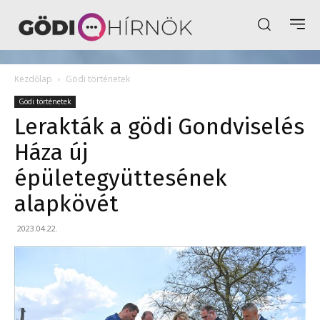
Kezdőlap
Gödi történetek
Gödi történetek
Lerakták a gödi Gondviselés
Háza új
épületegyüttesének
alapkövét
2023.04.22.