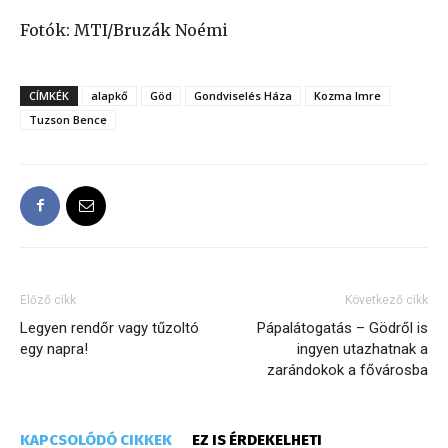
Fotók: MTI/Bruzák Noémi
CÍMKÉK
alapkő
Göd
Gondviselés Háza
Kozma Imre
Tuzson Bence
Előző cikk
Következő cikk
Legyen rendőr vagy tűzoltó
Pápalátogatás – Gödről is
egy napra!
ingyen utazhatnak a
zarándokok a fővárosba
KAPCSOLÓDÓ CIKKEK
EZ IS ÉRDEKELHETI