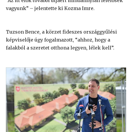
“Az itt élők további útjáért mindannyian felelősek
vagyunk” – jelentette ki Kozma Imre.
Tuzson Bence, a körzet fideszes országgyűlési
képviselője úgy fogalmazott, “ahhoz, hogy a
falakból a szeretet otthona legyen, lélek kell”.