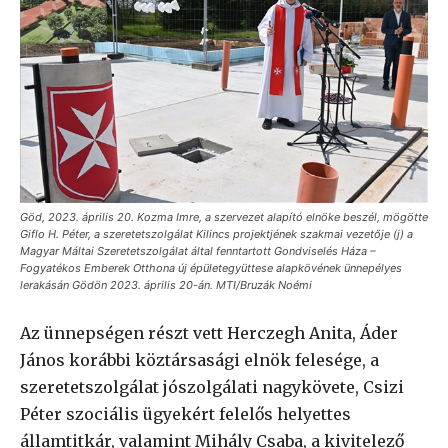
Göd, 2023. április 20. Kozma Imre, a szervezet alapító elnöke beszél, mögötte
Giflo H. Péter, a szeretetszolgálat Kilincs projektjének szakmai vezetője (j) a
Magyar Máltai Szeretetszolgálat által fenntartott Gondviselés Háza –
Fogyatékos Emberek Otthona új épületegyüttese alapkövének ünnepélyes
lerakásán Gödön 2023. április 20-án. MTI/Bruzák Noémi
Az ünnepségen részt vett Herczegh Anita, Áder
János korábbi köztársasági elnök felesége, a
szeretetszolgálat jószolgálati nagykövete, Csizi
Péter szociális ügyekért felelős helyettes
államtitkár, valamint Mihály Csaba, a kivitelező