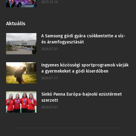
2025.12.14.
Aktuális
A Samsung gödi gyára csökkentette a víz-
és áramfogyasztását
2026.07.31.
Ingyenes közösségi sportprogramok várják
a gyermekeket a gödi kiserdőben
2026.07.17.
Sinkó Panna Európa-bajnoki ezüstérmet
szerzett
2026.07.07.