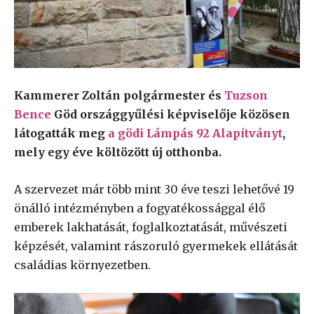
Kammerer Zoltán polgármester és
Tuzson
Bence
Göd országgyűlési képviselője közösen
látogatták meg
a gödi Lámpás 92 Alapítványt
,
mely egy éve költözött új otthonba.
A szervezet már több mint 30 éve teszi lehetővé 19
önálló intézményben a fogyatékossággal élő
emberek lakhatását, foglalkoztatását, művészeti
képzését, valamint rászoruló gyermekek ellátását
családias környezetben.