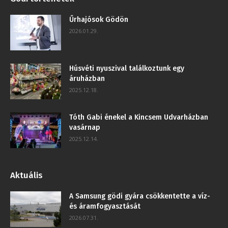
Űrhajósok Gödön
2026.01.29.
Húsvéti nyuszival találkoztunk egy
áruházban
2025.12.18.
Tóth Gabi énekel a Kincsem Udvarházban
vasárnap
2025.12.14.
Aktuális
A Samsung gödi gyára csökkentette a víz-
és áramfogyasztását
2026.07.31.