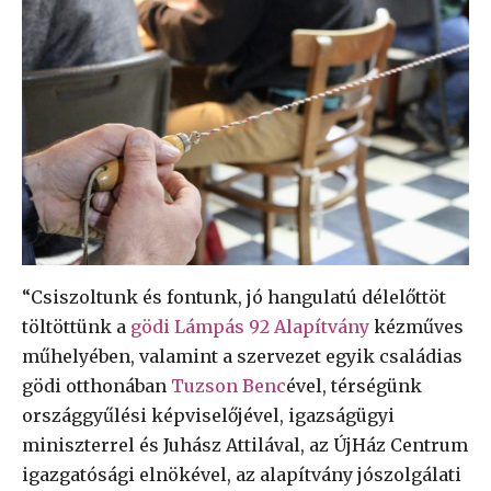
“Csiszoltunk és fontunk, jó hangulatú délelőttöt
töltöttünk a
gödi Lámpás 92 Alapítvány
kézműves
műhelyében, valamint a szervezet egyik családias
gödi otthonában
Tuzson Benc
ével, térségünk
országgyűlési képviselőjével, igazságügyi
miniszterrel és Juhász Attilával, az ÚjHáz Centrum
igazgatósági elnökével, az alapítvány jószolgálati