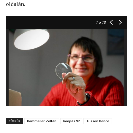
oldalán.
1
a 13
CÍMKÉK
Kammerer Zoltán
lámpás 92
Tuzson Bence