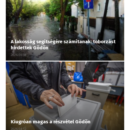
A lakosság segítségére számítanak: toborzást
hirdettek Gödön
2026.06.08.
Kiugróan magas a részvétel Gödön
2026.04.12.