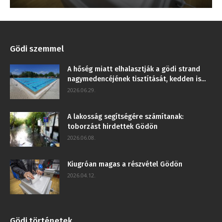
Gödi szemmel
A hőség miatt elhalasztják a gödi strand
nagymedencéjének tisztítását, kedden is...
2026.06.29.
A lakosság segítségére számítanak:
toborzást hirdettek Gödön
2026.06.08.
Kiugróan magas a részvétel Gödön
2026.04.12.
Gödi történetek