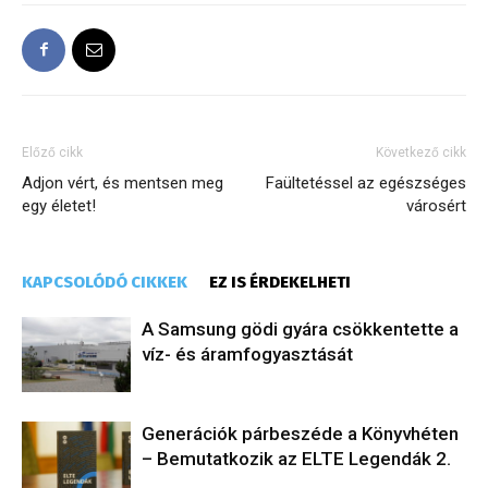
Előző cikk
Következő cikk
Adjon vért, és mentsen meg
Faültetéssel az egészséges
egy életet!
városért
KAPCSOLÓDÓ CIKKEK
EZ IS ÉRDEKELHETI
A Samsung gödi gyára csökkentette a
víz- és áramfogyasztását
Generációk párbeszéde a Könyvhéten
– Bemutatkozik az ELTE Legendák 2.