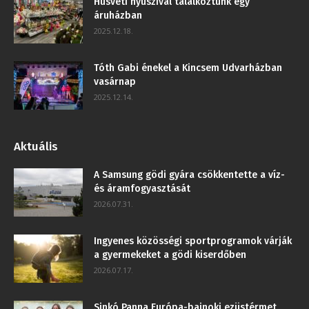
Húsvéti nyuszival találkoztunk egy
áruházban
2025.12.18.
Tóth Gabi énekel a Kincsem Udvarházban
vasárnap
2025.12.14.
Aktuális
A Samsung gödi gyára csökkentette a víz-
és áramfogyasztását
2026.07.31.
Ingyenes közösségi sportprogramok várják
a gyermekeket a gödi kiserdőben
2026.07.17.
Sinkó Panna Európa-bajnoki ezüstérmet