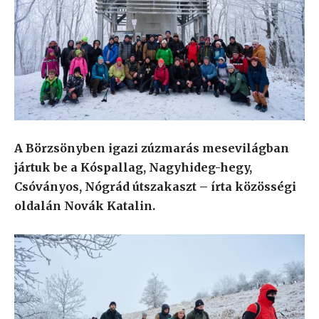
A Börzsönyben igazi zúzmarás mesevilágban
jártuk be a Kóspallag, Nagyhideg-hegy,
Csóványos, Nógrád útszakaszt – írta közösségi
oldalán Novák Katalin.