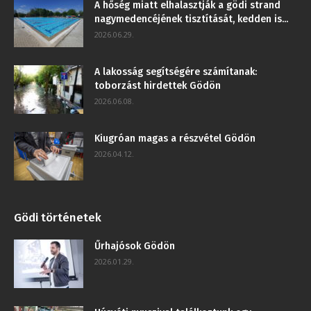
A hőség miatt elhalasztják a gödi strand
nagymedencéjének tisztítását, kedden is...
2026.06.29.
A lakosság segítségére számítanak:
toborzást hirdettek Gödön
2026.06.08.
Kiugróan magas a részvétel Gödön
2026.04.12.
Gödi történetek
Űrhajósok Gödön
2026.01.29.