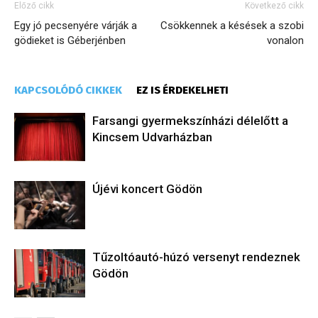
Előző cikk
Következő cikk
Egy jó pecsenyére várják a
Csökkennek a késések a szobi
gödieket is Géberjénben
vonalon
KAPCSOLÓDÓ CIKKEK
EZ IS ÉRDEKELHETI
Farsangi gyermekszínházi délelőtt a
Kincsem Udvarházban
Újévi koncert Gödön
Tűzoltóautó-húzó versenyt rendeznek
Gödön