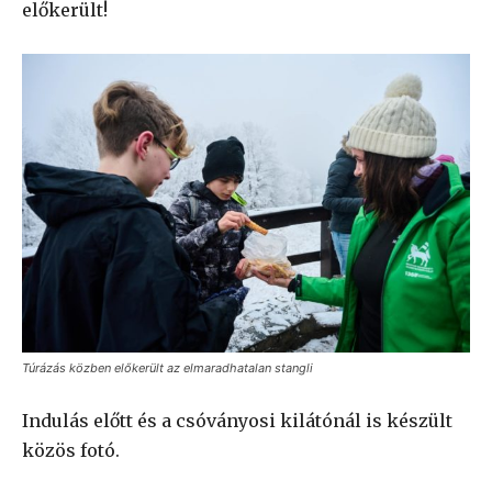
előkerült!
Túrázás közben előkerült az elmaradhatalan stangli
Indulás előtt és a csóványosi kilátónál is készült
közös fotó.