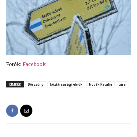
Fotók:
Facebook
CÍMKÉK
Börzsöny
köztársasági elnök
Novák Katalin
túra