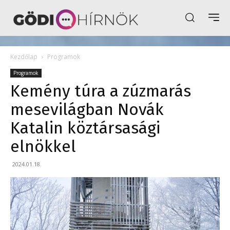
Kezdőlap
Programok
Programok
Kemény túra a zúzmarás
mesevilágban Novák
Katalin köztársasági
elnökkel
2024.01.18.