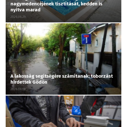
nagymedencéjének tisztítását, kedden is
nyitva marad
2026.06.29.
A lakosság segítségére számítanak: toborzást
hirdettek Gödön
2026.06.08.