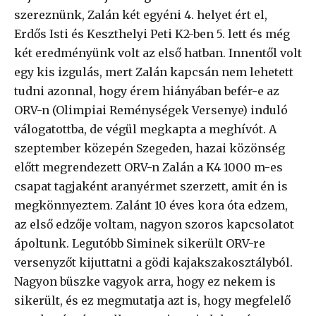
szereznünk, Zalán két egyéni 4. helyet ért el,
Erdős Isti és Keszthelyi Peti K2-ben 5. lett és még
két eredményünk volt az első hatban. Innentől volt
egy kis izgulás, mert Zalán kapcsán nem lehetett
tudni azonnal, hogy érem hiányában befér-e az
ORV-n (Olimpiai Reménységek Versenye) induló
válogatottba, de végül megkapta a meghívót. A
szeptember közepén Szegeden, hazai közönség
előtt megrendezett ORV-n Zalán a K4 1000 m-es
csapat tagjaként aranyérmet szerzett, amit én is
megkönnyeztem. Zalánt 10 éves kora óta edzem,
az első edzője voltam, nagyon szoros kapcsolatot
ápoltunk. Legutóbb Siminek sikerült ORV-re
versenyzőt kijuttatni a gödi kajakszakosztályból.
Nagyon büszke vagyok arra, hogy ez nekem is
sikerült, és ez megmutatja azt is, hogy megfelelő