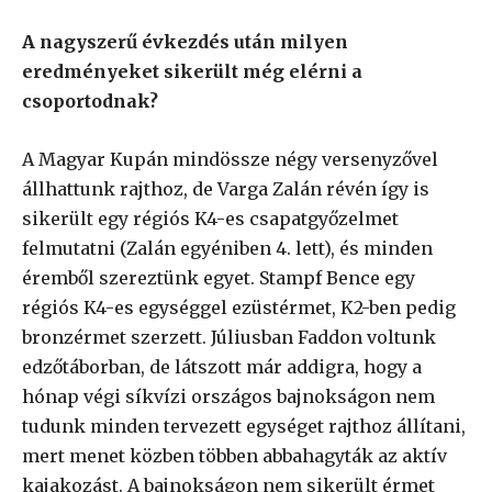
A nagyszerű évkezdés után milyen
eredményeket sikerült még elérni a
csoportodnak?
A Magyar Kupán mindössze négy versenyzővel
állhattunk rajthoz, de Varga Zalán révén így is
sikerült egy régiós K4-es csapatgyőzelmet
felmutatni (Zalán egyéniben 4. lett), és minden
éremből szereztünk egyet. Stampf Bence egy
régiós K4-es egységgel ezüstérmet, K2-ben pedig
bronzérmet szerzett. Júliusban Faddon voltunk
edzőtáborban, de látszott már addigra, hogy a
hónap végi síkvízi országos bajnokságon nem
tudunk minden tervezett egységet rajthoz állítani,
mert menet közben többen abbahagyták az aktív
kajakozást. A bajnokságon nem sikerült érmet