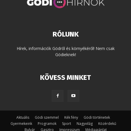
RÓLUNK
Hírek, információk Gödről és környékéről! Nem csak
Gödieknek!
KÖVESS MINKET
Aktuális
Gödi szemmel
Kék fény
Gödi történetek
Gyermekeink
Programok
Sport
Nagyvilág
Közérdekű
Bulvár
Gasztro
Impresszum
Médiaajánlat