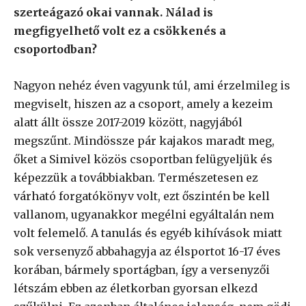
szerteágazó okai vannak. Nálad is
megfigyelhető volt ez a csökkenés a
csoportodban?
Nagyon nehéz éven vagyunk túl, ami érzelmileg is
megviselt, hiszen az a csoport, amely a kezeim
alatt állt össze 2017-2019 között, nagyjából
megszűnt. Mindössze pár kajakos maradt meg,
őket a Simivel közös csoportban felügyeljük és
képezzük a továbbiakban. Természetesen ez
várható forgatókönyv volt, ezt őszintén be kell
vallanom, ugyanakkor megélni egyáltalán nem
volt felemelő. A tanulás és egyéb kihívások miatt
sok versenyző abbahagyja az élsportot 16-17 éves
korában, bármely sportágban, így a versenyzői
létszám ebben az életkorban gyorsan elkezd