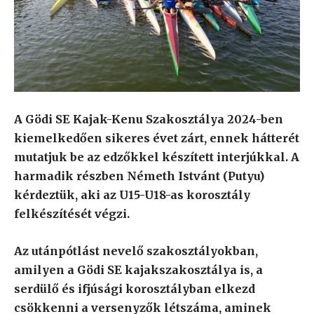
A Gödi SE Kajak-Kenu Szakosztálya 2024-ben
kiemelkedően sikeres évet zárt, ennek hátterét
mutatjuk be az edzőkkel készített interjúkkal. A
harmadik részben Németh Istvánt (Putyu)
kérdeztük, aki az U15-U18-as korosztály
felkészítését végzi.
Az utánpótlást nevelő szakosztályokban,
amilyen a Gödi SE kajakszakosztálya is, a
serdülő és ifjúsági korosztályban elkezd
csökkenni a versenyzők létszáma, aminek