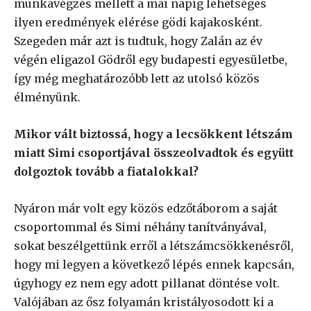
munkavégzés mellett a mai napig lehetséges
ilyen eredmények elérése gödi kajakosként.
Szegeden már azt is tudtuk, hogy Zalán az év
végén eligazol Gödről egy budapesti egyesületbe,
így még meghatározóbb lett az utolsó közös
élményünk.
Mikor vált biztossá, hogy a lecsökkent létszám
miatt Simi csoportjával összeolvadtok és együtt
dolgoztok tovább a fiatalokkal?
Nyáron már volt egy közös edzőtáborom a saját
csoportommal és Simi néhány tanítványával,
sokat beszélgettünk erről a létszámcsökkenésről,
hogy mi legyen a következő lépés ennek kapcsán,
úgyhogy ez nem egy adott pillanat döntése volt.
Valójában az ősz folyamán kristályosodott ki a