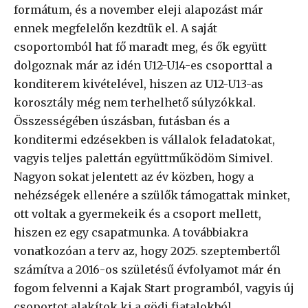
formátum, és a november eleji alapozást már
ennek megfelelőn kezdtük el. A saját
csoportomból hat fő maradt meg, és ők együtt
dolgoznak már az idén U12-U14-es csoporttal a
konditerem kivételével, hiszen az U12-U13-as
korosztály még nem terhelhető súlyzókkal.
Összességében úszásban, futásban és a
konditermi edzésekben is vállalok feladatokat,
vagyis teljes palettán együttműködöm Simivel.
Nagyon sokat jelentett az év közben, hogy a
nehézségek ellenére a szülők támogattak minket,
ott voltak a gyermekeik és a csoport mellett,
hiszen ez egy csapatmunka. A továbbiakra
vonatkozóan a terv az, hogy 2025. szeptembertől
számítva a 2016-os születésű évfolyamot már én
fogom felvenni a Kajak Start programból, vagyis új
csoportot alakítok ki a gödi fiatalokból.