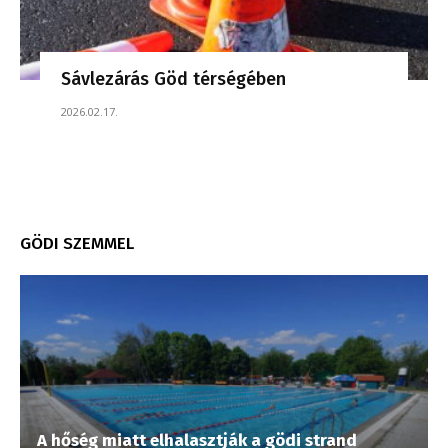
Sávlezárás Göd térségében
2026.02.17.
GÖDI SZEMMEL
A hőség miatt elhalasztják a gödi strand