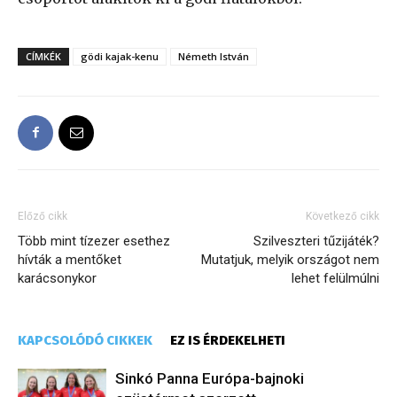
CÍMKÉK
gödi kajak-kenu
Németh István
Előző cikk
Következő cikk
Több mint tízezer esethez
Szilveszteri tűzijáték?
hívták a mentőket
Mutatjuk, melyik országot nem
karácsonykor
lehet felülmúlni
KAPCSOLÓDÓ CIKKEK
EZ IS ÉRDEKELHETI
Sinkó Panna Európa-bajnoki