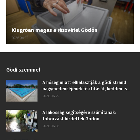
Kiugróan magas a részvétel Gödön
2026.04.12.
Gödi szemmel
A hőség miatt elhalasztják a gödi strand
nagymedencéjének tisztítását, kedden is...
2026.06.29.
A lakosság segítségére számítanak:
toborzást hirdettek Gödön
2026.06.08.