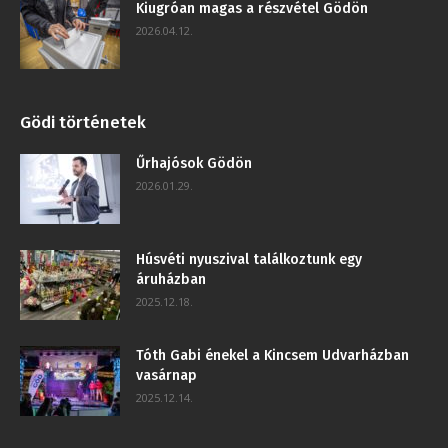
Kiugróan magas a részvétel Gödön
2026.04.12.
Gödi történetek
Űrhajósok Gödön
2026.01.29.
Húsvéti nyuszival találkoztunk egy
áruházban
2025.12.18.
Tóth Gabi énekel a Kincsem Udvarházban
vasárnap
2025.12.14.