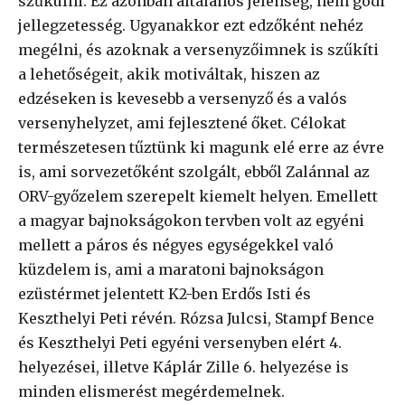
szűkülni. Ez azonban általános jelenség, nem gödi
jellegzetesség. Ugyanakkor ezt edzőként nehéz
megélni, és azoknak a versenyzőimnek is szűkíti
a lehetőségeit, akik motiváltak, hiszen az
edzéseken is kevesebb a versenyző és a valós
versenyhelyzet, ami fejlesztené őket. Célokat
természetesen tűztünk ki magunk elé erre az évre
is, ami sorvezetőként szolgált, ebből Zalánnal az
ORV-győzelem szerepelt kiemelt helyen. Emellett
a magyar bajnokságokon tervben volt az egyéni
mellett a páros és négyes egységekkel való
küzdelem is, ami a maratoni bajnokságon
ezüstérmet jelentett K2-ben Erdős Isti és
Keszthelyi Peti révén. Rózsa Julcsi, Stampf Bence
és Keszthelyi Peti egyéni versenyben elért 4.
helyezései, illetve Káplár Zille 6. helyezése is
minden elismerést megérdemelnek.