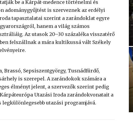
atják be a Kárpát-medence történelmi és
on adománygyűjtést is szerveznek az erdélyi
roda tapasztalatai szerint a zarándoklat egyre
gyarországról, hanem a világ számos
ztráliáig. Az utasok 20–30 százaléka visszatérő
en felszállnak a mára kultikussá vált Székely
elvényeire.
a, Brassó, Sepsiszentgyörgy, Tusnádfürdő,
árhely is szerepel. A zarándokok számára a
ges élményt jelent, a szervezők szerint pedig
 Kárpáteurópa Utazási Iroda zarándokvonatait a
 legkülönlegesebb utazási programjává.