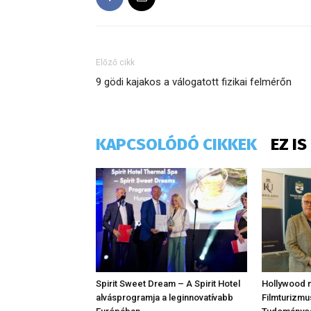
Előző cikk
9 gödi kajakos a válogatott fizikai felmérőn
KAPCSOLÓDÓ CIKKEK
EZ I
​Spirit Sweet Dream – A Spirit Hotel
Hollywood 
alvásprogramja a leginnovatívabb
Filmturizm