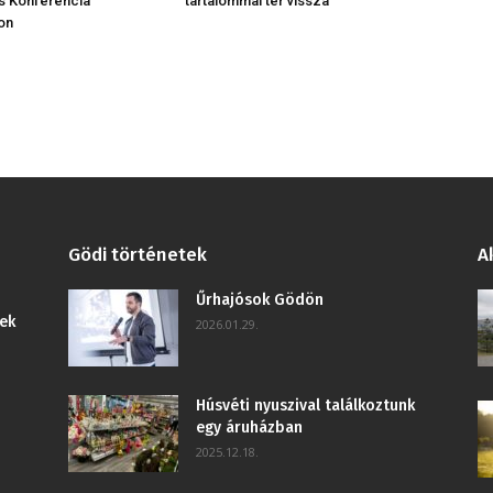
 Konferencia
tartalommal tér vissza
on
Gödi történetek
A
Űrhajósok Gödön
ek
2026.01.29.
Húsvéti nyuszival találkoztunk
egy áruházban
2025.12.18.