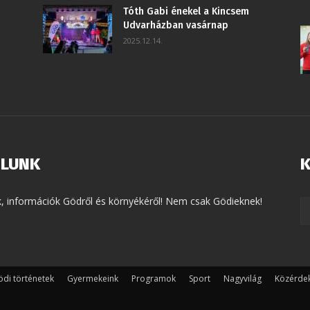
Tóth Gabi énekel a Kincsem
Udvarházban vasárnap
2025.12.14.
LUNK
K
k, információk Gödről és környékéről! Nem csak Gödieknek!
di történetek
Gyermekeink
Programok
Sport
Nagyvilág
Közérde