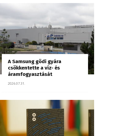
A Samsung gödi gyára
csökkentette a víz- és
áramfogyasztását
2026.07.31.