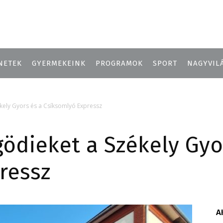
NETEK
GYERMEKEINK
PROGRAMOK
SPORT
NAGYVIL
zékely Gyors és a Csíksomlyó Expressz
gödieket a ​Székely Gyo
ressz
A