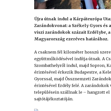
Újra útnak indul a Kárpáteurópa Uta
Zarándokvonat: a Székely Gyors és
viszi zarándokok százait Erdélybe, a
Magyarország ezeréves határához.
A csaknem fél kilométer hosszú szere
együttműködésével indítja útnak. A C
Szombathelyről indul, majd Sopron, K
érintésével érkezik Budapestre, a Kele
Gyorssal, majd Össznemzeti Zarándok
érintésével Erdély felé. A zarándokok 
településein szállnak le – hangzott e
sajtótájékoztatóján.