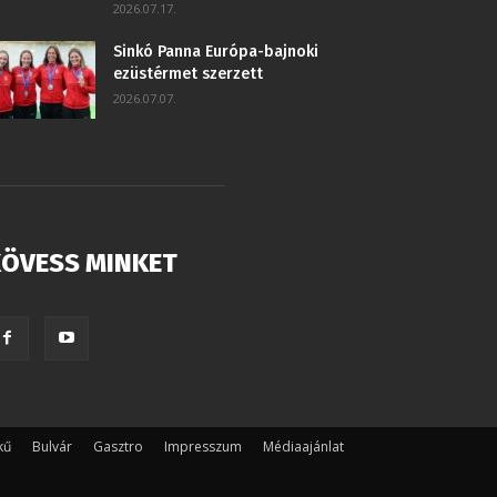
2026.07.17.
Sinkó Panna Európa-bajnoki
ezüstérmet szerzett
2026.07.07.
ÖVESS MINKET
kű
Bulvár
Gasztro
Impresszum
Médiaajánlat