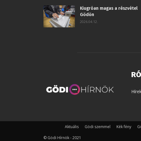
Kiugróan magas a részvétel
Gödön
2026.04.12.
RÓ
Híre
Aktuális
Gödi szemmel
Kék fény
Gö
© Gödi Hírnök - 2021