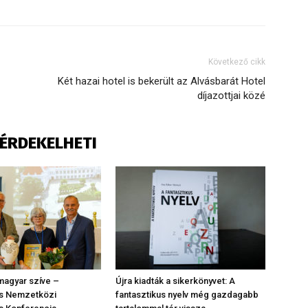
Következő cikk
Két hazai hotel is bekerült az Alvásbarát Hotel
díjazottjai közé
S ÉRDEKELHETI
magyar szíve –
Újra kiadták a sikerkönyvet: A
us Nemzetközi
fantasztikus nyelv még gazdagabb