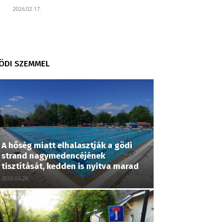
2026.02.17.
ÖDI SZEMMEL
A hőség miatt elhalasztják a gödi
strand nagymedencéjének
tisztítását, kedden is nyitva marad
2026.06.29.