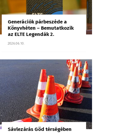
Generációk párbeszéde a
Könyvhéten – Bemutatkozik
az ELTE Legendák 2.
2026.06.10.
Sávlezárás Göd térségében