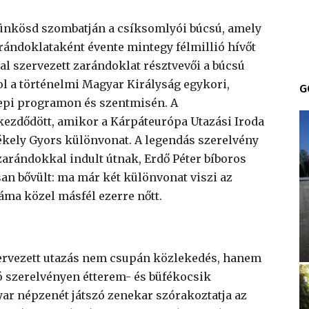
nkösd szombatján a csíksomlyói búcsú, amely
rándoklataként évente mintegy félmillió hívőt
al szervezett zarándoklat résztvevői a búcsú
ol a történelmi Magyar Királyság egykori,
G
epi programon és szentmisén. A
ezdődött, amikor a Kárpáteurópa Utazási Iroda
ékely Gyors különvonat. A legendás szerelvény
arándokkal indult útnak, Erdő Péter bíboros
an bővült: ma már két különvonat viszi az
áma közel másfél ezerre nőtt.
zervezett utazás nem csupán közlekedés, hanem
ló szerelvényen étterem- és büfékocsik
r népzenét játszó zenekar szórakoztatja az