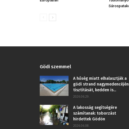
Európában
Tudományos
Sárospatak
Gödi szemmel
A hőség miatt elhalasztják a
gödi strand nagymedencéjén
tisztítását, kedden is...
2026.06.29.
A lakosság segítségére
számítanak: toborzást
hirdettek Gödön
2026.06.08.