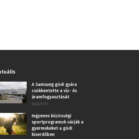
ktuális
A Samsung gödi gyára
csökkentette a víz- és
áramfogyasztását
2026.07.31.
Ingyenes közösségi
sportprogramok várják a
gyermekeket a gödi
kiserdőben