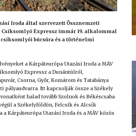
zási Iroda által szervezett Össznemzeti
 a Csíksomlyó Expressz immár 19. alkalommal
 csíksomlyói búcsúra és a történelmi
lvényeket a Kárpáteurópa Utazási Iroda a MÁV
síksomlyó Expressz a Dunántúlról,
apuvár, Csorna, Győr, Komárom és Tatabánya
ti pályaudvarra. Itt kapcsolják össze a Székely
vonatként halad tovább Szolnok és Békéscsaba
végül a Székelyföldön, Felcsík és Alcsík
l a a Kárpáteurópa Utazási Iroda és a MÁV közös