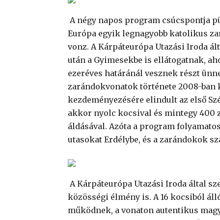
A négy napos program csúcspontja pü
Európa egyik legnagyobb katolikus za
vonz. A Kárpáteurópa Utazási Iroda ált
után a Gyimesekbe is ellátogatnak, ah
ezeréves határánál vesznek részt ünn
zarándokvonatok története 2008-ban k
kezdeményezésére elindult az első Sz
akkor nyolc kocsival és mintegy 400 z
áldásával. Azóta a program folyamatos
utasokat Erdélybe, és a zarándokok sz
A Kárpáteurópa Utazási Iroda által s
közösségi élmény is. A 16 kocsiból ál
működnek, a vonaton autentikus magya