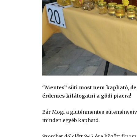
“Mentes” süti most nem kapható, de
érdemes kilátogatni a gödi piacra!
Bár Mogi a gluténmentes süteményeivel
minden egyéb kapható.
Szombat délelőtt 8-12 óra között finom 