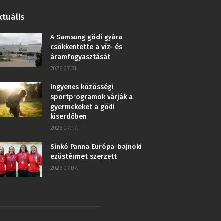
ktuális
A Samsung gödi gyára
csökkentette a víz- és
áramfogyasztását
2026.07.31.
Ingyenes közösségi
sportprogramok várják a
gyermekeket a gödi
kiserdőben
2026.07.17.
Sinkó Panna Európa-bajnoki
ezüstérmet szerzett
2026.07.07.