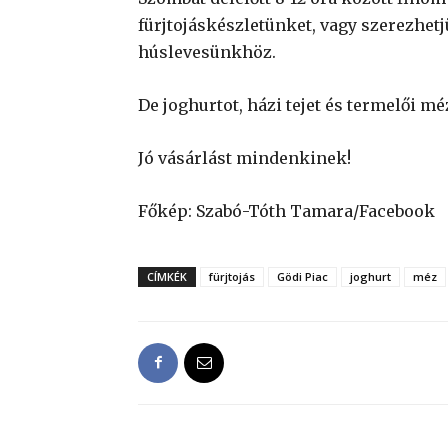
fürjtojáskészletünket, vagy szerezhetj
húslevesünkhöz.
De joghurtot, házi tejet és termelői mé
Jó vásárlást mindenkinek!
Főkép: Szabó-Tóth Tamara/Facebook
CÍMKÉK
fürjtojás
Gödi Piac
joghurt
méz