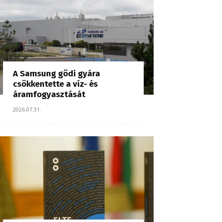
A Samsung gödi gyára
csökkentette a víz- és
áramfogyasztását
2026.07.31.