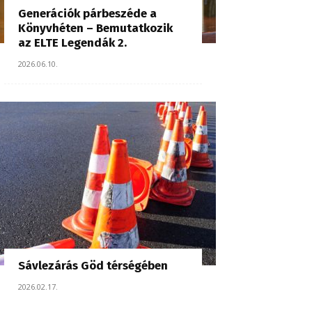
Generációk párbeszéde a
Könyvhéten – Bemutatkozik
az ELTE Legendák 2.
2026.06.10.
Sávlezárás Göd térségében
2026.02.17.