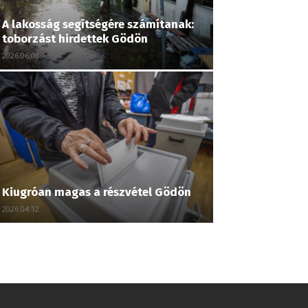
A lakosság segítségére számítanak:
toborzást hirdettek Gödön
2026.06.08.
Kiugróan magas a részvétel Gödön
2026.04.12.