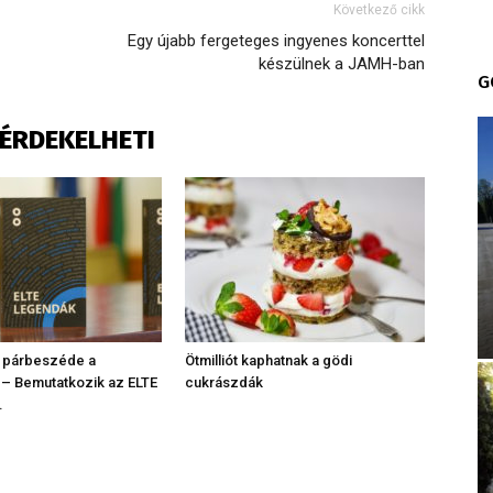
Következő cikk
Egy újabb fergeteges ingyenes koncerttel
készülnek a JAMH-ban
G
S ÉRDEKELHETI
 párbeszéde a
Ötmilliót kaphatnak a gödi
 – Bemutatkozik az ELTE
cukrászdák
.