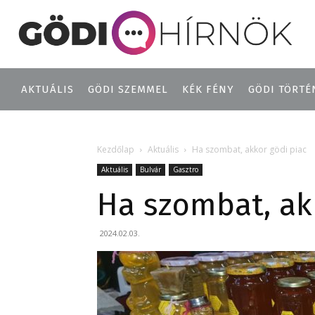
AKTUÁLIS
GÖDI SZEMMEL
KÉK FÉNY
GÖDI TÖRTÉ
Kezdőlap
Aktuális
Ha szombat, akkor gödi piac
Aktuális
Bulvár
Gasztro
Ha szombat, ak
2024.02.03.