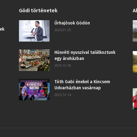
Gödi történetek
A
Űrhajósok Gödön
ek
2026.01.29.
Húsvéti nyuszival találkoztunk
egy áruházban
2025.12.18.
Tóth Gabi énekel a Kincsem
Udvarházban vasárnap
2025.12.14.