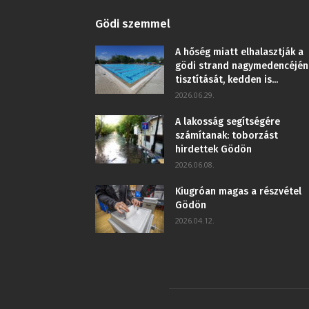
Gödi szemmel
A hőség miatt elhalasztják a
gödi strand nagymedencéjén
tisztítását, kedden is...
2026.06.29.
A lakosság segítségére
számítanak: toborzást
hirdettek Gödön
2026.06.08.
Kiugróan magas a részvétel
Gödön
2026.04.12.