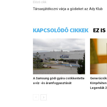
Előző cikk
Társasjátékozni várja a gödieket az Ady Klub
KAPCSOLÓDÓ CIKKEK
EZ I
A Samsung gödi gyára csökkentette
Generációk
a víz- és áramfogyasztását
Könyvhéten
Legendák 2