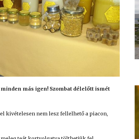
 minden más igen! Szombat délelőtt ismét
 kivételesen nem lesz fellelhető a piacon,
meleg teát kortyolgatva tölthetjük fel