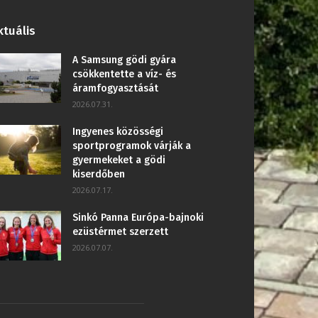
ktuális
A Samsung gödi gyára
csökkentette a víz- és
áramfogyasztását
2026.07.31.
Ingyenes közösségi
sportprogramok várják a
gyermekeket a gödi
kiserdőben
2026.07.17.
Sinkó Panna Európa-bajnoki
ezüstérmet szerzett
2026.07.07.