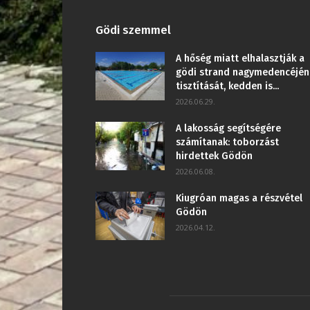
Gödi szemmel
A hőség miatt elhalasztják a
gödi strand nagymedencéjén
tisztítását, kedden is...
2026.06.29.
A lakosság segítségére
számítanak: toborzást
hirdettek Gödön
2026.06.08.
Kiugróan magas a részvétel
Gödön
2026.04.12.