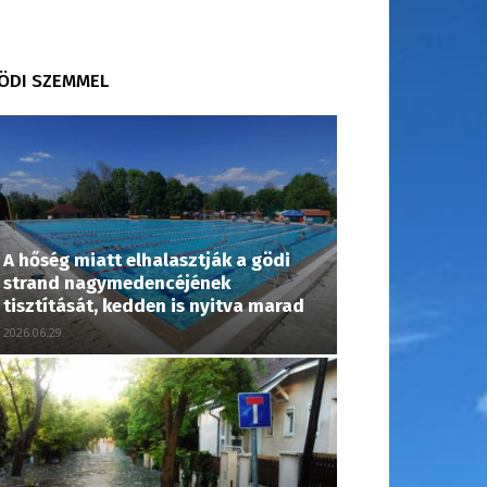
ÖDI SZEMMEL
A hőség miatt elhalasztják a gödi
strand nagymedencéjének
tisztítását, kedden is nyitva marad
2026.06.29.