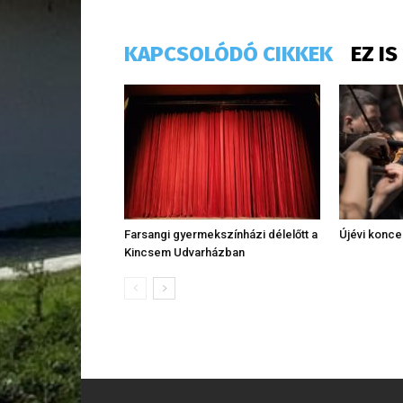
KAPCSOLÓDÓ CIKKEK
EZ I
Farsangi gyermekszínházi délelőtt a
Újévi konce
Kincsem Udvarházban