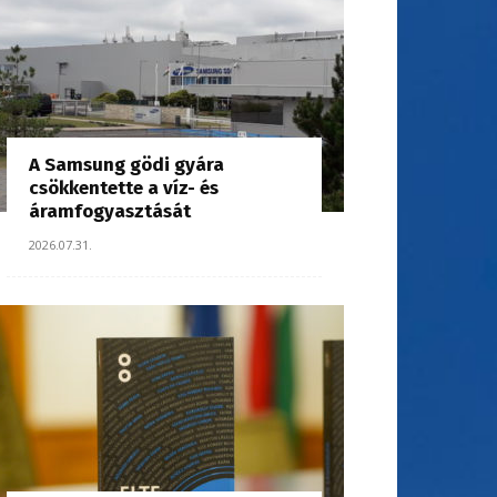
A Samsung gödi gyára
csökkentette a víz- és
áramfogyasztását
2026.07.31.