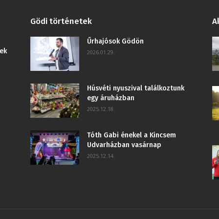
Gödi történetek
A
Űrhajósok Gödön
ek
2026.01.29.
Húsvéti nyuszival találkoztunk
egy áruházban
2025.12.18.
Tóth Gabi énekel a Kincsem
Udvarházban vasárnap
2025.12.14.