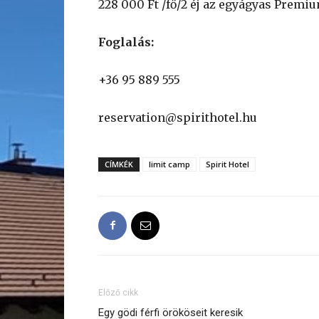
228 000 Ft /fő/2 éj az egyágyas Premi
Foglalás:
+36 95 889 555
reservation@spirithotel.hu
CÍMKÉK
limit camp
Spirit Hotel
Előző cikk
Egy gödi férfi örököseit keresik