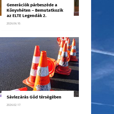
Generációk párbeszéde a
Könyvhéten – Bemutatkozik
az ELTE Legendák 2.
2026.06.10.
Sávlezárás Göd térségében
2026.02.17.