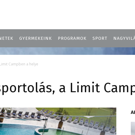
NETEK
GYERMEKEINK
PROGRAMOK
SPORT
NAGYVIL
 Limit Campben a helye
portolás, a Limit Cam
A