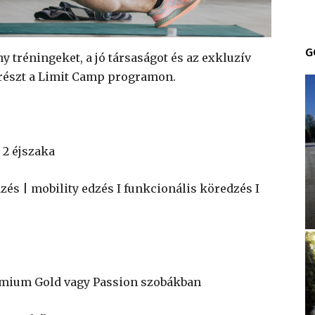
G
 tréningeket, a jó társaságot és az exkluzív
 részt a Limit Camp programon.
/ 2 éjszaka
zés | mobility edzés I funkcionális köredzés I
Prémium Gold vagy Passion szobákban