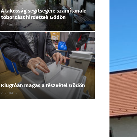
A lakosság segítségére számítanak:
toborzást hirdettek Gödön
2026.06.08.
Kiugróan magas a részvétel Gödön
2026.04.12.