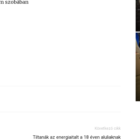
um szobában
Következő cikk
Tiltanák az energiaitalt a 18 éven aluliaknak