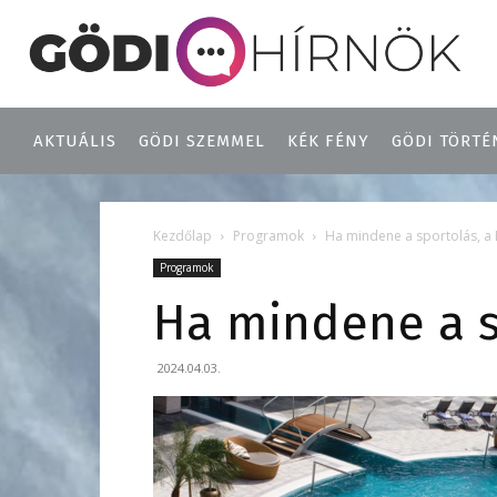
AKTUÁLIS
GÖDI SZEMMEL
KÉK FÉNY
GÖDI TÖRTÉ
Kezdőlap
Programok
Ha mindene a sportolás, a
Programok
Ha mindene a s
2024.04.03.