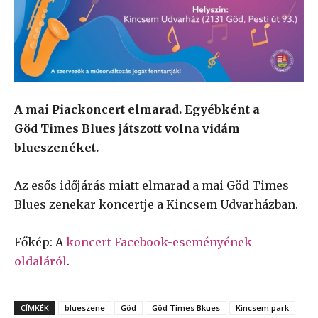
A mai Piackoncert elmarad. Egyébként a
Göd Times Blues játszott volna vidám
blueszenéket.
Az esős időjárás miatt elmarad a mai Göd Times
Blues zenekar koncertje a Kincsem Udvarházban.
Főkép: A
koncert Facebook-eseményének
oldaláról
.
CÍMKÉK
blueszene
Göd
Göd Times Bkues
Kincsem park