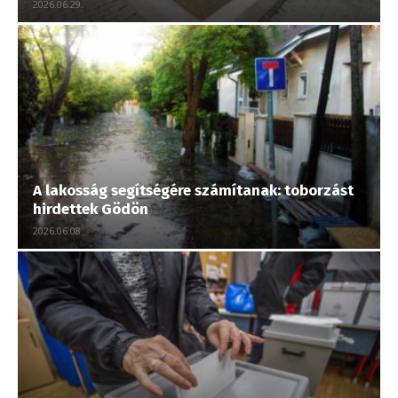
2026.06.29.
A lakosság segítségére számítanak: toborzást
hirdettek Gödön
2026.06.08.