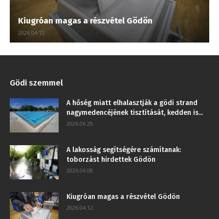
Kiugróan magas a részvétel Gödön
2026.04.12.
Gödi szemmel
A hőség miatt elhalasztják a gödi strand
nagymedencéjének tisztítását, kedden is...
2026.06.29.
A lakosság segítségére számítanak:
toborzást hirdettek Gödön
2026.06.08.
Kiugróan magas a részvétel Gödön
2026.04.12.