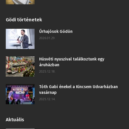
Gödi történetek
Űrhajósok Gödön
2026.01.29.
Húsvéti nyuszival találkoztunk egy
áruházban
2025.12.18.
Tóth Gabi énekel a Kincsem Udvarházban
vasárnap
2025.12.14.
Aktuális