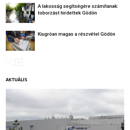
A lakosság segítségére számítanak:
toborzást hirdettek Gödön
Kiugróan magas a részvétel Gödön
AKTUÁLIS