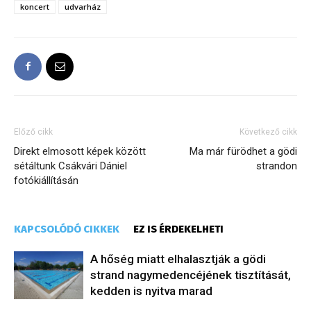
koncert
udvarház
Előző cikk
Következő cikk
Direkt elmosott képek között
Ma már fürödhet a gödi
sétáltunk Csákvári Dániel
strandon
fotókiállításán
KAPCSOLÓDÓ CIKKEK
EZ IS ÉRDEKELHETI
A hőség miatt elhalasztják a gödi
strand nagymedencéjének tisztítását,
kedden is nyitva marad