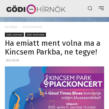
Kezdőlap
Gödi szemmel
Gödi szemmel
Gödi történetek
Ha emiatt ment volna ma a
Kincsem Parkba, ne tegye!
2022.04.09.