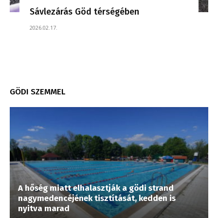
Sávlezárás Göd térségében
2026.02.17.
GÖDI SZEMMEL
A hőség miatt elhalasztják a gödi strand
nagymedencéjének tisztítását, kedden is
nyitva marad