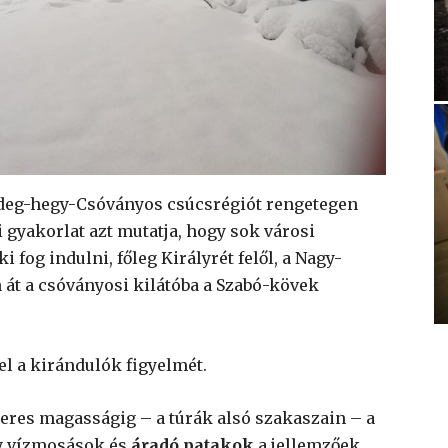
deg-hegy-Csóványos csúcsrégiót rengetegen
i gyakorlat azt mutatja, hogy sok városi
 fog indulni, főleg Királyrét felől, a Nagy-
 át a csóványosi kilátóba a Szabó-kövek
fel a kirándulók figyelmét.
teres magasságig – a túrák alsó szakaszain – a
 vízmosások és
áradó patakok
a jellemzőek,