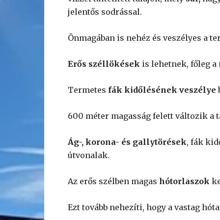
jelentős sodrással.
Önmagában is nehéz és veszélyes a te
Erős széllökések
is lehetnek, főleg a
Termetes
fák kidőlésének veszélye
600 méter magasság felett változik a tá
Ág-, korona- és gallytörések
, fák ki
útvonalak.
Az erős szélben magas
hótorlaszok
ke
Ezt tovább nehezíti, hogy a vastag hóta