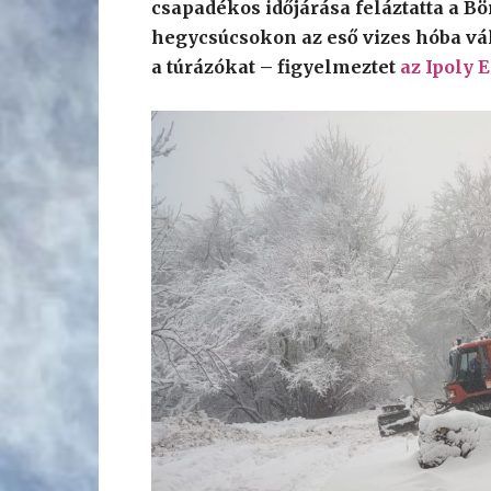
csapadékos időjárása feláztatta a B
hegycsúcsokon az eső vizes hóba vált
a túrázókat – figyelmeztet
az Ipoly E