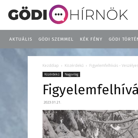
AKTUÁLIS
GÖDI SZEMMEL
KÉK FÉNY
GÖDI TÖRTÉ
Kezdőlap
Közérdekű
Figyelemfelhívás – Veszélye
Közérdekű
Nagyvilág
Figyelemfelhívá
2023.01.21.