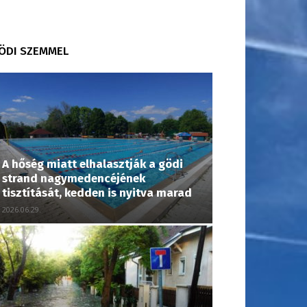
ÖDI SZEMMEL
A hőség miatt elhalasztják a gödi
strand nagymedencéjének
tisztítását, kedden is nyitva marad
2026.06.29.