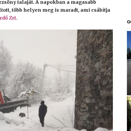
örzsöny talaját. A napokban a magasabb
ott, több helyen meg is maradt, ami csábítja
rdő Zrt.
G