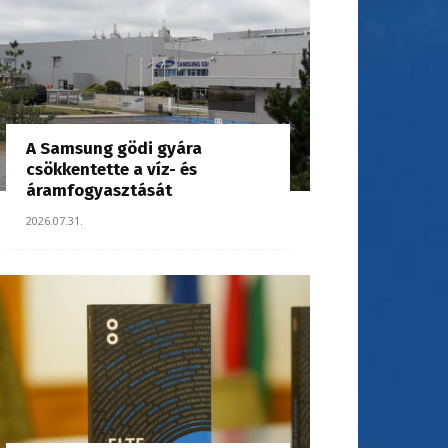
A Samsung gödi gyára
csökkentette a víz- és
áramfogyasztását
2026.07.31.