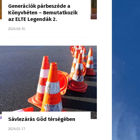
Generációk párbeszéde a
Könyvhéten – Bemutatkozik
az ELTE Legendák 2.
2026.06.10.
Sávlezárás Göd térségében
2026.02.17.