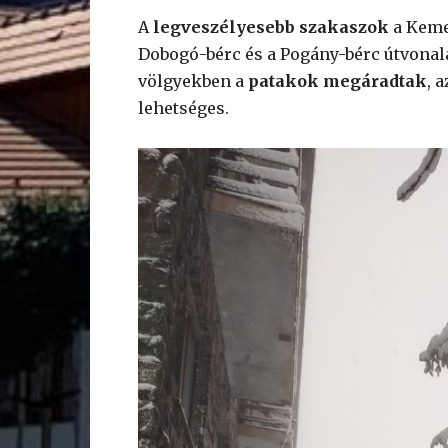
A
legveszélyesebb szakaszok
a Keme
Dobogó-bérc és a Pogány-bérc útvonala
völgyekben a
patakok megáradtak
, 
lehetséges.