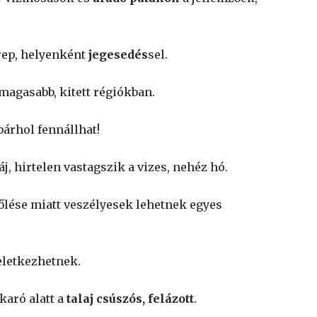
rep, helyenként
jegesedés
sel.
 magasabb, kitett régiókban.
bárhol fennállhat!
j, hirtelen vastagszik a vizes, nehéz hó.
dőlése miatt veszélyesek lehetnek egyes
letkezhetnek.
karó alatt a
talaj csúszós, felázott
.