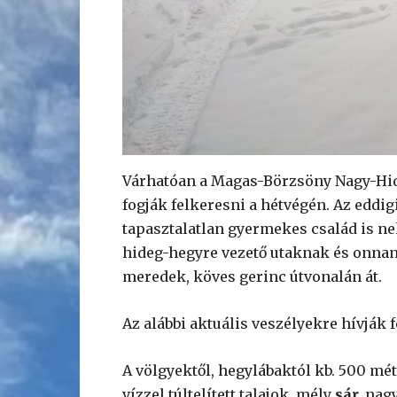
Várhatóan a Magas-Börzsöny Nagy-Hi
fogják felkeresni a hétvégén. Az eddig
tapasztalatlan gyermekes család is neki
hideg-hegyre vezető utaknak és onnan
meredek, köves gerinc útvonalán át.
Az alábbi aktuális veszélyekre hívják 
A völgyektől, hegylábaktól kb. 500 mé
vízzel túltelített talajok, mély
sár,
nagy