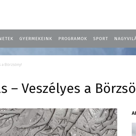
NETEK
GYERMEKEINK
PROGRAMOK
SPORT
NAGYVIL
s a Börzsöny!
s – Veszélyes a Börzsö
A