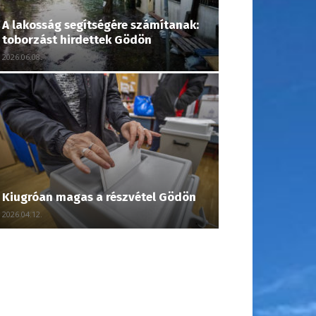
A lakosság segítségére számítanak:
toborzást hirdettek Gödön
2026.06.08.
Kiugróan magas a részvétel Gödön
2026.04.12.