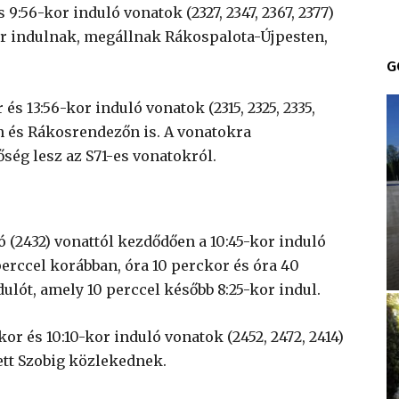
s 9:56-kor induló vonatok (2327, 2347, 2367, 2377)
or indulnak, megállnak Rákospalota-Újpesten,
G
 és 13:56-kor induló vonatok (2315, 2325, 2335,
 és Rákosrendezőn is. A vonatokra
ség lesz az S71-es vonatokról.
ó (2432) vonattól kezdődően a 10:45-kor induló
perccel korábban, óra 10 perckor és óra 40
dulót, amely 10 perccel később 8:25-kor indul.
kor és 10:10-kor induló vonatok (2452, 2472, 2414)
ett Szobig közlekednek.