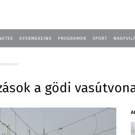
NETEK
GYERMEKEINK
PROGRAMOK
SPORT
NAGYVIL
sútvonalon!
zások a gödi vasútvon
A