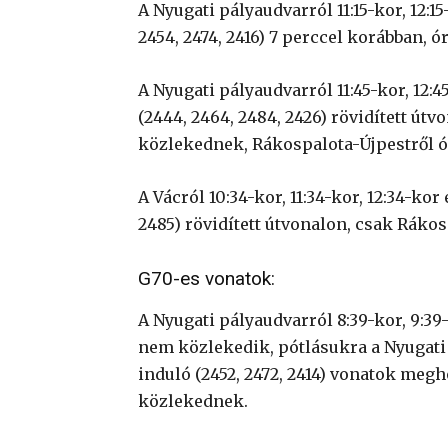
A Nyugati pályaudvarról 11:15-kor, 12:15
2454, 2474, 2416) 7 perccel korábban, 
A Nyugati pályaudvarról 11:45-kor, 12:4
(2444, 2464, 2484, 2426) rövidített út
közlekednek, Rákospalota-Újpestről ó
A Vácról 10:34-kor, 11:34-kor, 12:34-kor
2485) rövidített útvonalon, csak Ráko
G70-es vonatok:
A Nyugati pályaudvarról 8:39-kor, 9:39-
nem közlekedik, pótlásukra a Nyugati p
induló (2452, 2472, 2414) vonatok megh
közlekednek.