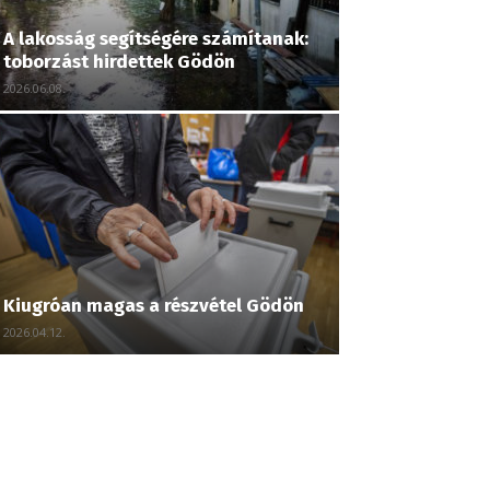
A lakosság segítségére számítanak:
toborzást hirdettek Gödön
2026.06.08.
Kiugróan magas a részvétel Gödön
2026.04.12.