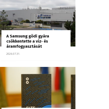
A Samsung gödi gyára
csökkentette a víz- és
áramfogyasztását
2026.07.31.