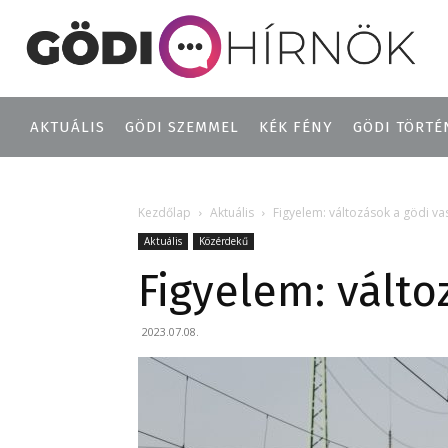
AKTUÁLIS
GÖDI SZEMMEL
KÉK FÉNY
GÖDI TÖRTÉ
Kezdőlap
Aktuális
Figyelem: változások a gödi va
Aktuális
Közérdekű
Figyelem: válto
2023.07.08.