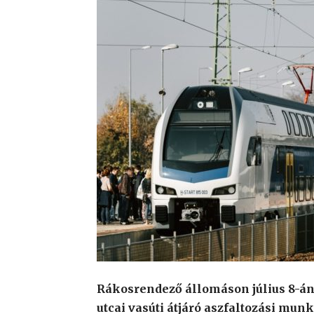
Rákosrendező állomáson július 8-án,
utcai vasúti átjáró aszfaltozási mu