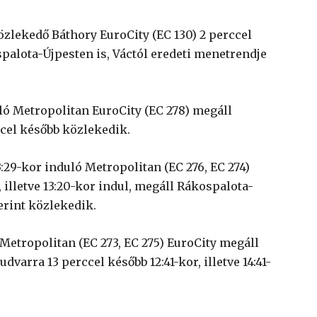
zlekedő Báthory EuroCity (EC 130) 2 perccel
spalota-Újpesten is, Váctól eredeti menetrendje
ló Metropolitan EuroCity (EC 278) megáll
ccel később közlekedik.
3:29-kor induló Metropolitan (EC 276, EC 274)
, illetve 13:20-kor indul, megáll Rákospalota-
erint közlekedik.
ó Metropolitan (EC 273, EC 275) EuroCity megáll
varra 13 perccel később 12:41-kor, illetve 14:41-