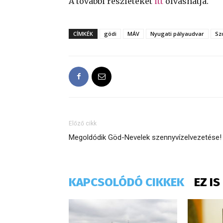
A további részleteket
itt
olvashatja.
CÍMKÉK
gödi
MÁV
Nyugati pályaudvar
Sz
Előző cikk
Megoldódik Göd-Nevelek szennyvízelvezetése!
KAPCSOLÓDÓ CIKKEK
EZ I