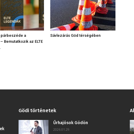
 párbeszéde a
Sávlezárás Göd térségében
 – Bemutatkozik az ELTE
.
Gödi történetek
A
Űrhajósok Gödön
ek
2026.01.29.