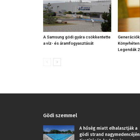
A Samsung gödi gyára csökkentette
Generációk
a víz- és áramfogyasztását
Könyvhéten
Legendák 2
Gödi szemmel
A hőség miatt elhalasztják a
gödi strand nagymedencéjén