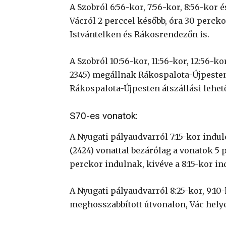
A Szobról 6:56-kor, 7:56-kor, 8:56-kor é
Vácról 2 perccel később, óra 30 perck
Istvántelken és Rákosrendezőn is.
A Szobról 10:56-kor, 11:56-kor, 12:56-kor
2345) megállnak Rákospalota-Újpesten
Rákospalota-Újpesten átszállási lehető
S70-es vonatok:
A Nyugati pályaudvarról 7:15-kor indul
(2424) vonattal bezárólag a vonatok 5 
perckor indulnak, kivéve a 8:15-kor in
A Nyugati pályaudvarról 8:25-kor, 9:10-
meghosszabbított útvonalon, Vác hely