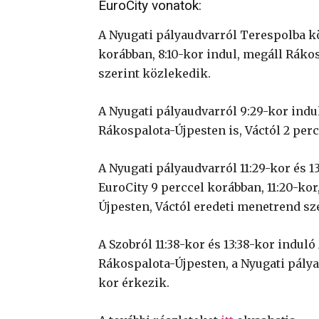
EuroCity vonatok:
A Nyugati pályaudvarról Terespolba kö
korábban, 8:10-kor indul, megáll Ráko
szerint közlekedik.
A Nyugati pályaudvarról 9:29-kor indu
Rákospalota-Újpesten is, Váctól 2 per
A Nyugati pályaudvarról 11:29-kor és 1
EuroCity 9 perccel korábban, 11:20-kor
Újpesten, Váctól eredeti menetrend sz
A Szobról 11:38-kor és 13:38-kor indul
Rákospalota-Újpesten, a Nyugati pályaud
kor érkezik.