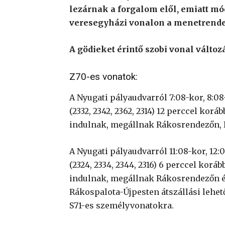
lezárnak a forgalom elől, emiatt mód
veresegyházi vonalon a menetrendet. 
A gödieket érintő szobi vonal változá
Z70-es vonatok:
A Nyugati pályaudvarról 7:08-kor, 8:08
(2332, 2342, 2362, 2314) 12 perccel koráb
indulnak, megállnak Rákosrendezőn, I
A Nyugati pályaudvarról 11:08-kor, 12:
(2324, 2334, 2344, 2316) 6 perccel korább
indulnak, megállnak Rákosrendezőn és
Rákospalota-Újpesten átszállási lehet
S71-es személyvonatokra.