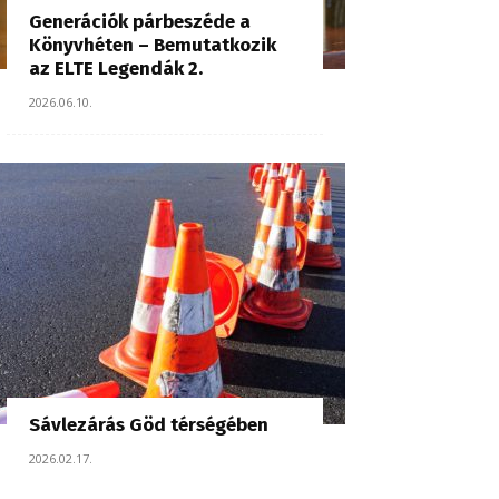
Generációk párbeszéde a
Könyvhéten – Bemutatkozik
az ELTE Legendák 2.
2026.06.10.
Sávlezárás Göd térségében
2026.02.17.