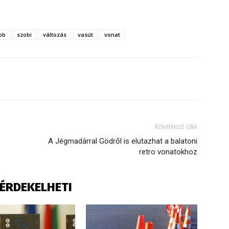
ob
szobi
változás
vasút
vonat
Következő cikk
A Jégmadárral Gödről is elutazhat a balatoni
retro vonatokhoz
S ÉRDEKELHETI