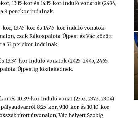
-kor, 13:15-kor és 14:15-kor induló vonatok (2434,
óra 8 perckor indulnak.
5-kor, 13:45-kor és 14:45-kor induló vonatok
vonalon, csak Rákospalota-Újpest és Vác között
ra 53 perckor indulnak.
 és 13:34-kor induló vonatok (2425, 2445, 2465,
spalota-Újpestig közlekednek.
kor és 10:39-kor induló vonat (2352, 2372, 2304)
ályaudvarról 8:25-kor, 9:10-kor és 10:10-kor
osszabbított útvonalon, Vác helyett Szobig