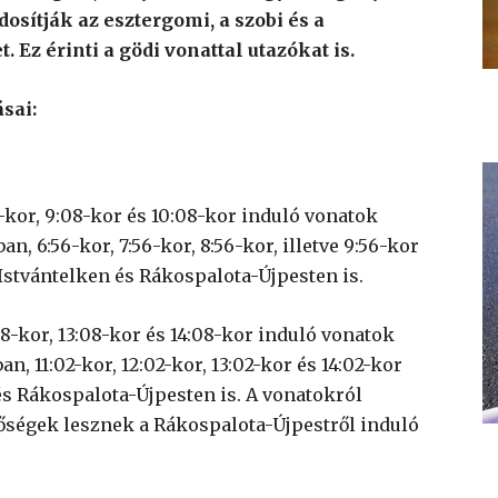
osítják az esztergomi, a szobi és a
Ez érinti a gödi vonattal utazókat is.
sai:
-kor, 9:08-kor és 10:08-kor induló vonatok
ban, 6:56-kor, 7:56-kor, 8:56-kor, illetve 9:56-kor
stvántelken és Rákospalota-Újpesten is.
08-kor, 13:08-kor és 14:08-kor induló vonatok
an, 11:02-kor, 12:02-kor, 13:02-kor és 14:02-kor
 Rákospalota-Újpesten is. A vonatokról
őségek lesznek a Rákospalota-Újpestről induló