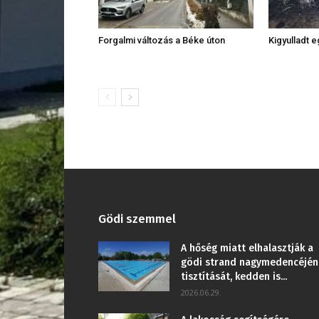
Forgalmi változás a Béke úton
Kigyulladt 
Gödi szemmel
A hőség miatt elhalasztják a
gödi strand nagymedencéjén
tisztítását, kedden is...
2026.06.29.