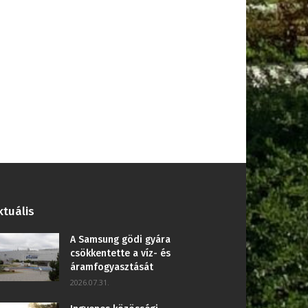
ktuális
A Samsung gödi gyára
csökkentette a víz- és
áramfogyasztását
2026.07.31.