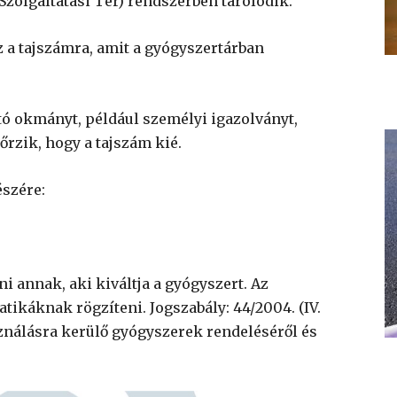
zolgáltatási Tér) rendszerben tárolódik.
z a tajszámra, amit a gyógyszertárban
ó okmányt, például személyi igazolványt,
őrzik, hogy a tajszám kié.
észére:
 annak, aki kiváltja a gyógyszert. Az
atikáknak rögzíteni. Jogszabály: 44/2004. (IV.
ználásra kerülő gyógyszerek rendeléséről és