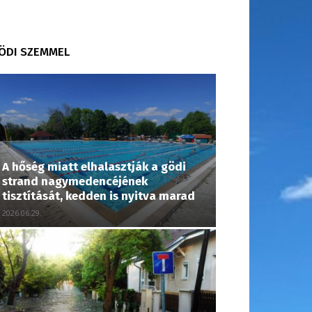
ÖDI SZEMMEL
A hőség miatt elhalasztják a gödi
strand nagymedencéjének
tisztítását, kedden is nyitva marad
2026.06.29.