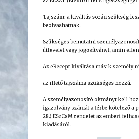
az EESZT (Elektronikus Egészségügyi S
Tajszám: a kiváltás során szükség les
beolvashatnak.
Szükséges bemutatni személyazonosít
útlevelet vagy jogosítványt, amin ellen
Az eRecept kiváltása másik személy r
az illető tajszáma szükséges hozzá.
A személyazonosító okmányt kell hozni
igazolvány számát a térbe kötelező a p
28.) ESzCsM rendelet az emberi felhas
kiadásáról.