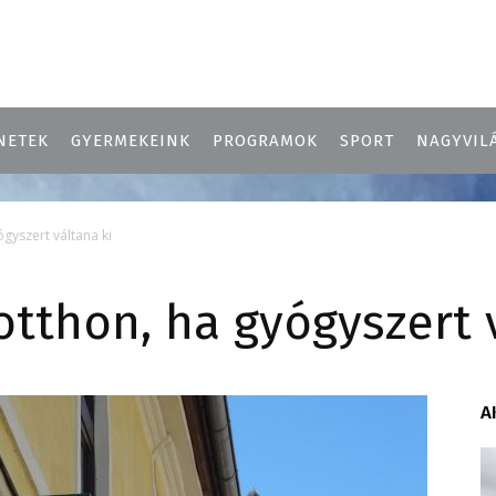
NETEK
GYERMEKEINK
PROGRAMOK
SPORT
NAGYVIL
ógyszert váltana ki
 otthon, ha gyógyszert 
A