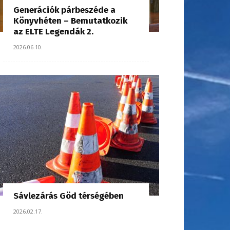
Generációk párbeszéde a
Könyvhéten – Bemutatkozik
az ELTE Legendák 2.
2026.06.10.
Sávlezárás Göd térségében
2026.02.17.