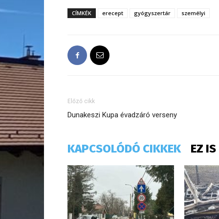
CÍMKÉK
erecept
gyógyszertár
személyi
Előző cikk
Dunakeszi Kupa évadzáró verseny
KAPCSOLÓDÓ CIKKEK
EZ I