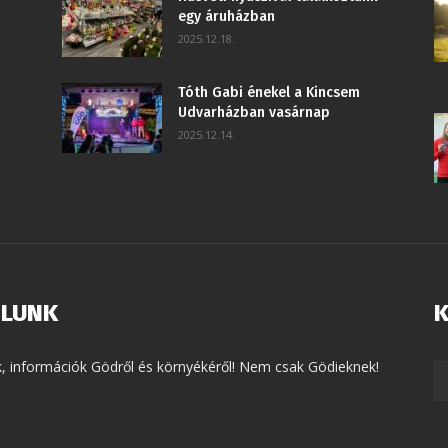
egy áruházban
2025.12.18.
Tóth Gabi énekel a Kincsem
Udvarházban vasárnap
2025.12.14.
LUNK
K
k, információk Gödről és környékéről! Nem csak Gödieknek!