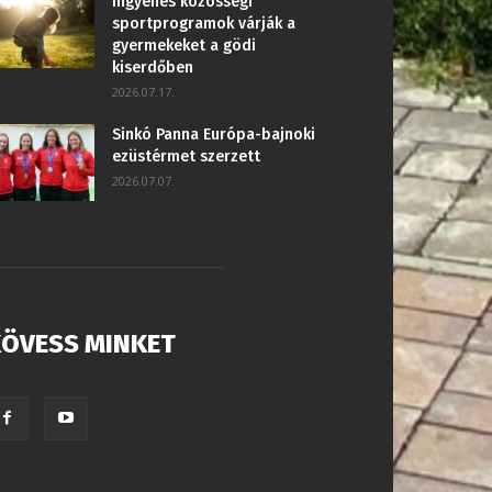
Ingyenes közösségi
sportprogramok várják a
gyermekeket a gödi
kiserdőben
2026.07.17.
Sinkó Panna Európa-bajnoki
ezüstérmet szerzett
2026.07.07.
ÖVESS MINKET