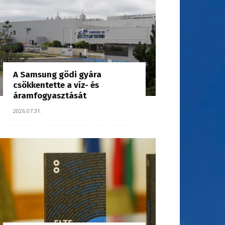
A Samsung gödi gyára
csökkentette a víz- és
áramfogyasztását
2026.07.31.