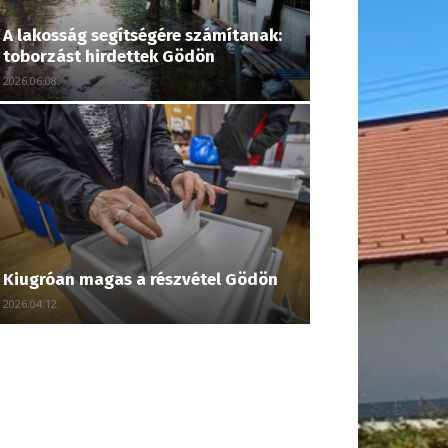
A lakosság segítségére számítanak:
toborzást hirdettek Gödön
2026.06.08.
Kiugróan magas a részvétel Gödön
2026.04.12.