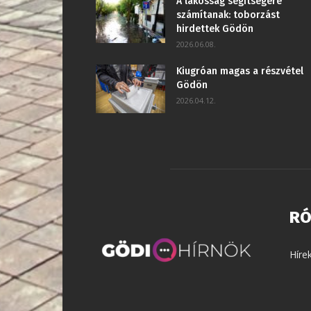
A lakosság segítségére
számítanak: toborzást
hirdettek Gödön
2026.06.08.
Kiugróan magas a részvétel
Gödön
2026.04.12.
RÓ
Híre