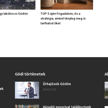
egy lakókocsi Gödön
TOP 5 újévi fogadalom, és a
stratégia, amivel tényleg meg is
tarthatod őket
Gödi történetek
A
Űrhajósok Gödön
ek
2026.01.29.
Húsvéti nyuszival találkoztunk