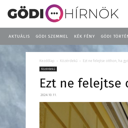
AKTUÁLIS
GÖDI SZEMMEL
KÉK FÉNY
GÖDI TÖRTÉ
Kezdőlap
Közérdekű
Ezt ne felejtse otthon, ha gy
Közérdekű
Ezt ne felejtse
2024.10.11.