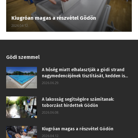
Kiugróan magas a részvétel Gödön
2026.04.12.
Gödi szemmel
A hőség miatt elhalasztják a gödi strand
nagymedencéjének tisztítását, kedden is...
2026.06.29.
A lakosság segítségére számítanak:
toborzást hirdettek Gödön
2026.06.08.
Kiugróan magas a részvétel Gödön
2026.04.12.