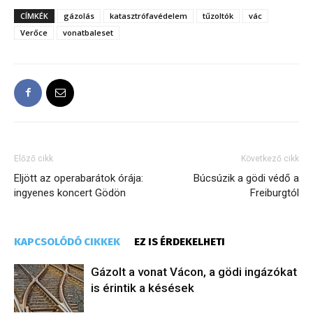
CÍMKÉK
gázolás
katasztrófavédelem
tűzoltók
vác
Verőce
vonatbaleset
Előző cikk
Következő cikk
Eljött az operabarátok órája:
Búcsúzik a gödi védő a
ingyenes koncert Gödön
Freiburgtól
KAPCSOLÓDÓ CIKKEK
EZ IS ÉRDEKELHETI
Gázolt a vonat Vácon, a gödi ingázókat
is érintik a késések