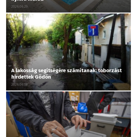
2026.06.29.
A lakosság segítségére számítanak: toborzást
hirdettek Gödön
2026.06.08.