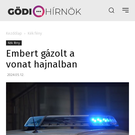
Kezdőlap
Kék fény
Kék fény
Embert gázolt a
vonat hajnalban
2024.05.12.