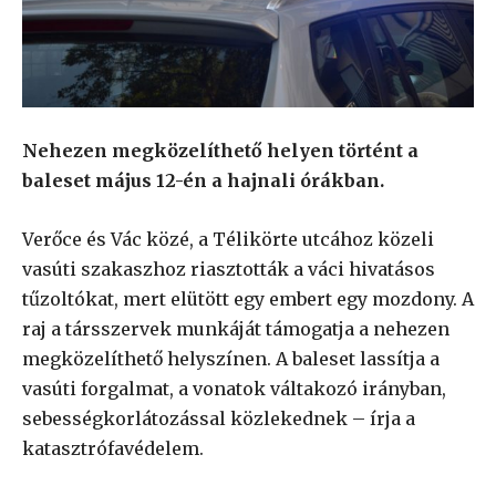
Nehezen megközelíthető helyen történt a
baleset május 12-én a hajnali órákban.
Verőce és Vác közé, a Télikörte utcához közeli
vasúti szakaszhoz riasztották a váci hivatásos
tűzoltókat, mert elütött egy embert egy mozdony. A
raj a társszervek munkáját támogatja a nehezen
megközelíthető helyszínen. A baleset lassítja a
vasúti forgalmat, a vonatok váltakozó irányban,
sebességkorlátozással közlekednek – írja a
katasztrófavédelem.