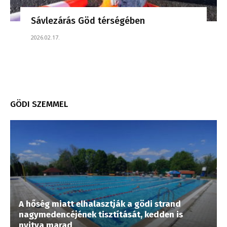
Sávlezárás Göd térségében
2026.02.17.
GÖDI SZEMMEL
A hőség miatt elhalasztják a gödi strand
nagymedencéjének tisztítását, kedden is
nyitva marad