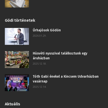
Gödi történetek
Űrhajósok Gödön
2026.01.29.
Húsvéti nyuszival találkoztunk egy
áruházban
2025.12.18.
Tóth Gabi énekel a Kincsem Udvarházban
vasárnap
2025.12.14.
Aktuális