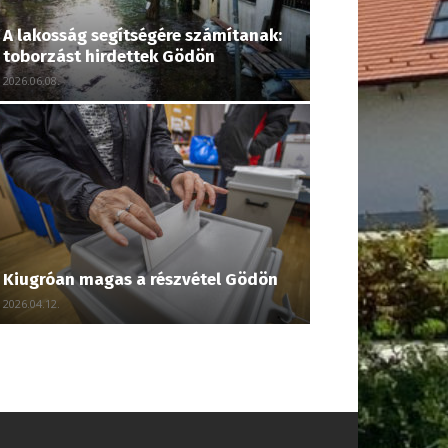
A lakosság segítségére számítanak:
toborzást hirdettek Gödön
2026.06.08.
Kiugróan magas a részvétel Gödön
2026.04.12.