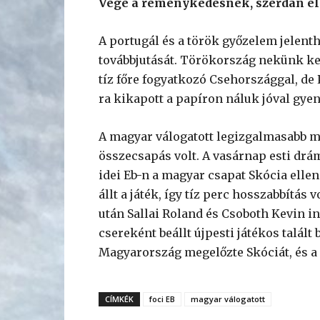
Vége a reménykedésnek, szerdán eld
A portugál és a török ​​győzelem jelen
továbbjutását. Törökország nekünk kedv
tíz főre fogyatkozó Csehországgal, de P
ra kikapott a papíron náluk jóval gye
A magyar válogatott legizgalmasabb m
összecsapás volt. A vasárnap esti drá
idei Eb-n a magyar csapat Skócia elle
állt a játék, így tíz perc hosszabbítás
után Sallai Roland és Csoboth Kevin in
csereként beállt újpesti játékos talált
Magyarország megelőzte Skóciát, és a
CÍMKÉK
foci EB
magyar válogatott