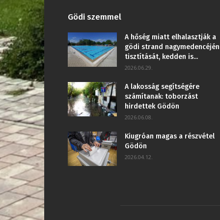
Gödi szemmel
A hőség miatt elhalasztják a
gödi strand nagymedencéjén
tisztítását, kedden is...
2026.06.29.
A lakosság segítségére
számítanak: toborzást
hirdettek Gödön
2026.06.08.
Kiugróan magas a részvétel
Gödön
2026.04.12.