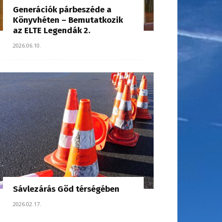
Generációk párbeszéde a
Könyvhéten – Bemutatkozik
az ELTE Legendák 2.
2026.06.10.
Sávlezárás Göd térségében
2026.02.17.