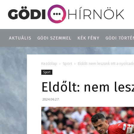
AKTUÁLIS
GÖDI SZEMMEL
KÉK FÉNY
GÖDI TÖRTÉ
Kezdőlap
Sport
Eldőlt: nem leszünk ott a nyolca
Sport
Eldőlt: nem le
2024.06.27.