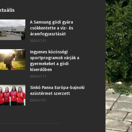
ktuális
A Samsung gödi gyára
csökkentette a víz- és
áramfogyasztását
2026.07.31.
Ingyenes közösségi
sportprogramok várják a
gyermekeket a gödi
kiserdőben
2026.07.17.
Sinkó Panna Európa-bajnoki
ezüstérmet szerzett
2026.07.07.