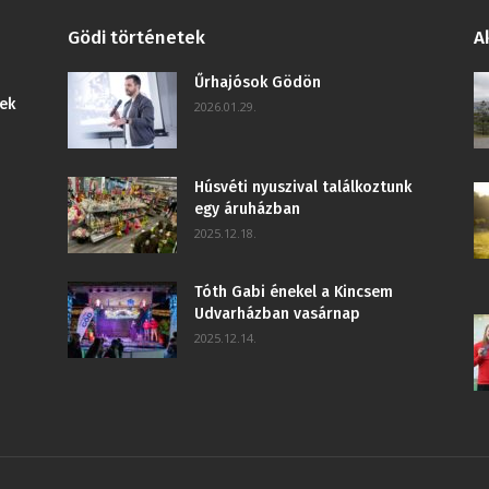
Gödi történetek
A
Űrhajósok Gödön
ek
2026.01.29.
Húsvéti nyuszival találkoztunk
egy áruházban
2025.12.18.
Tóth Gabi énekel a Kincsem
Udvarházban vasárnap
2025.12.14.