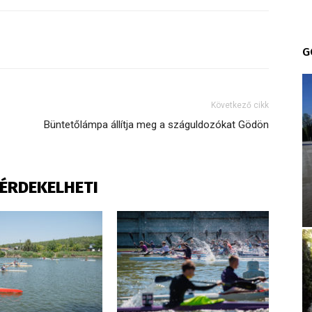
G
Következő cikk
Büntetőlámpa állítja meg a száguldozókat Gödön
S ÉRDEKELHETI