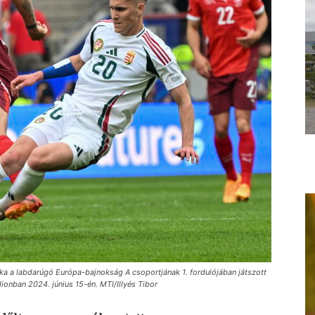
Xhaka a labdarúgó Európa-bajnokság A csoportjának 1. fordulójában játszott
onban 2024. június 15-én. MTI/Illyés Tibor