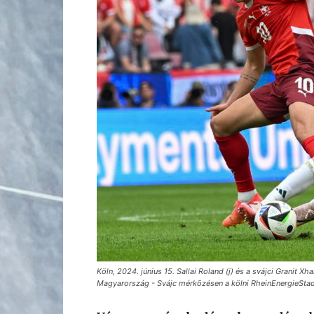
Köln, 2024. június 15. Sallai Roland (j) és a svájci Granit 
Magyarország - Svájc mérkõzésen a kölni RheinEnergieStadi