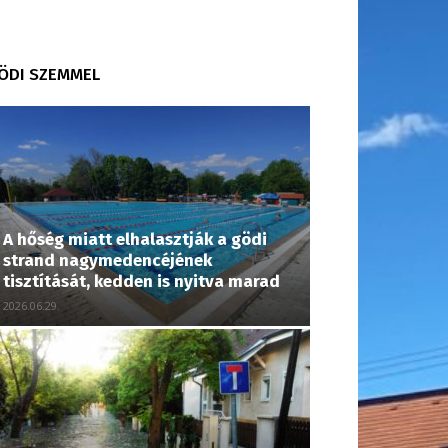
ÖDI SZEMMEL
A hőség miatt elhalasztják a gödi
strand nagymedencéjének
tisztítását, kedden is nyitva marad
2026.06.29.