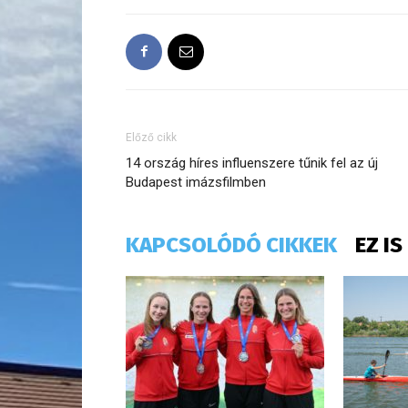
Előző cikk
14 ország híres influenszere tűnik fel az új
Budapest imázsfilmben
KAPCSOLÓDÓ CIKKEK
EZ I