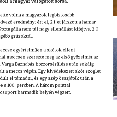
őlt a magyar válogatott sorsa.
thette volna a magyarok legbiztosabb
ező eredményt ért el, 2-1-et játszott a hamar
ortugália nem túl nagy ellenállást kifejtve, 2-0-
ngébb grúzoktól.
eccse egyértelműen a skótok elleni
mai meccsen szerezte meg az első győzelmét az
n. Varga Barnabás horrorsérülése után sokáig
 volt a meccs végén. Egy kivédekezett skót szöglet
dult el támadni, és egy szép összjáték után a
 be a 100. percben. A három ponttal
 csoport harmadik helyén végzett.