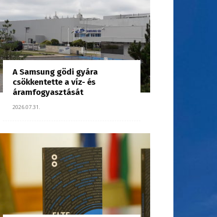
A Samsung gödi gyára
csökkentette a víz- és
áramfogyasztását
2026.07.31.