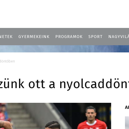
NETEK
GYERMEKEINK
PROGRAMOK
SPORT
NAGYVIL
ddöntőben
szünk ott a nyolcaddö
A