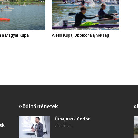
m a Magyar Kupa
A-Híd Kupa, Öbölkör Bajnokság
Gödi történetek
A
Űrhajósok Gödön
ek
2026.01.29.