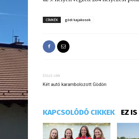
CÍMKÉK
gödi kajakosok
Előző cikk
Két autó karambolozott Gödön
KAPCSOLÓDÓ CIKKEK
EZ I