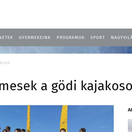
NETEK
GYERMEKEINK
PROGRAMOK
SPORT
NAGYVIL
akosok
rmesek a gödi kajakos
A