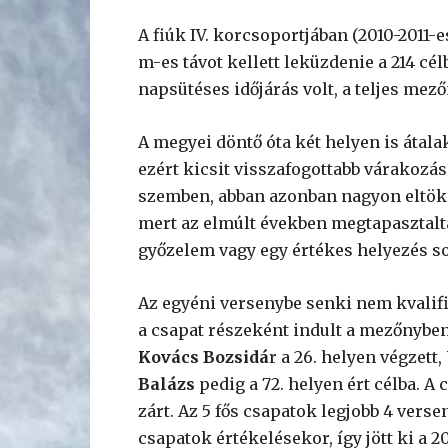
A fiúk IV. korcsoportjában (2010-2011-
m-es távot kellett leküzdenie a 214 cé
napsütéses időjárás volt, a teljes mez
A megyei döntő óta két helyen is átala
ezért kicsit visszafogottabb várakoz
szemben, abban azonban nagyon eltöké
mert az elmúlt években megtapasztaltá
győzelem vagy egy értékes helyezés so
Az egyéni versenybe senki nem kvalif
a csapat részeként indult a mezőnyben
Kovács Bozsidá
r a 26. helyen végzett,
Balázs
pedig a 72. helyen ért célba. A c
zárt. Az 5 fős csapatok legjobb 4 vers
csapatok értékelésekor, így jött ki a 