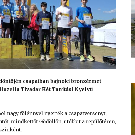
 döntőjén csapatban bajnoki bronzérmet
 Huzella Tivadar Két Tanítási Nyelvű
hol nagy fölénnyel nyerték a csapatversenyt,
tőt, mindkettőt Gödöllőn, utóbbit a repülőtéren,
zínként.