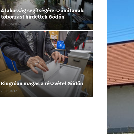
A lakosság segítségére számítanak:
toborzást hirdettek Gödön
2026.06.08.
Kiugróan magas a részvétel Gödön
2026.04.12.