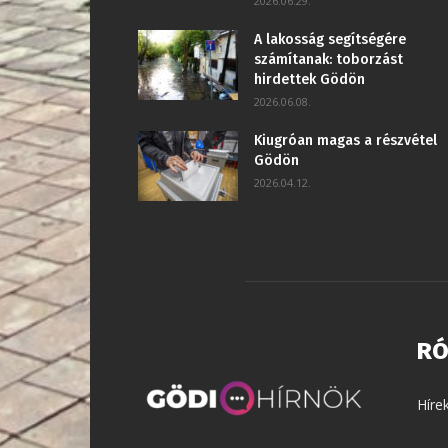
2026.06.29.
A lakosság segítségére
számítanak: toborzást
hirdettek Gödön
2026.06.08.
Kiugróan magas a részvétel
Gödön
2026.04.12.
RÓ
Híre