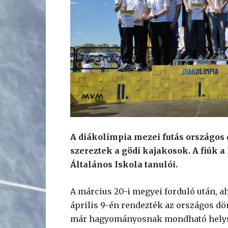
A diákolimpia mezei futás országos
szereztek a gödi kajakosok. A fiúk a
Általános Iskola tanulói.
A március 20-i megyei forduló után, a
április 9-én rendezték az országos dön
már hagyományosnak mondható helys