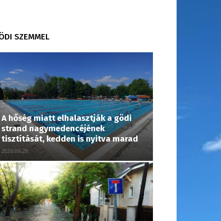
ÖDI SZEMMEL
A hőség miatt elhalasztják a gödi
strand nagymedencéjének
tisztítását, kedden is nyitva marad
2026.06.29.