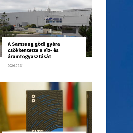
A Samsung gödi gyára
csökkentette a víz- és
áramfogyasztását
2026.07.31.