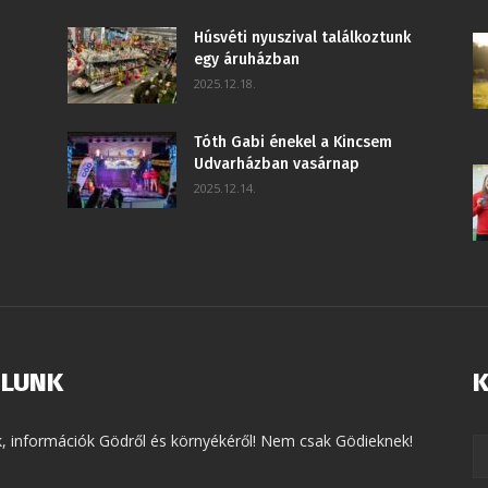
Húsvéti nyuszival találkoztunk
egy áruházban
2025.12.18.
Tóth Gabi énekel a Kincsem
Udvarházban vasárnap
2025.12.14.
LUNK
K
k, információk Gödről és környékéről! Nem csak Gödieknek!