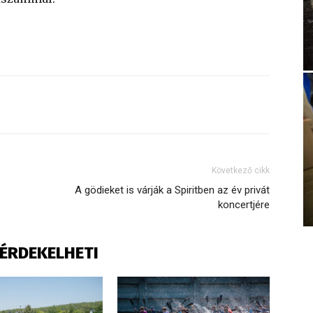
Következő cikk
A gödieket is várják a Spiritben az év privát
koncertjére
S ÉRDEKELHETI