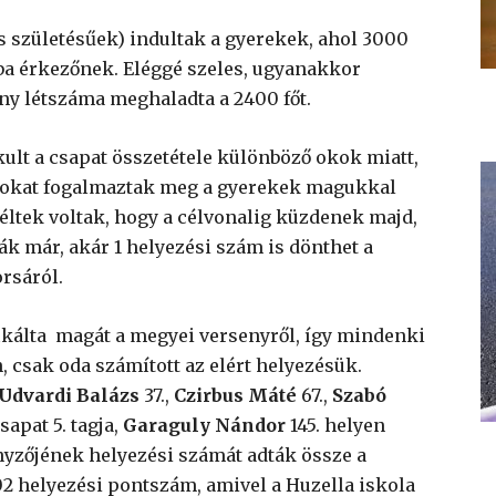
es születésűek) indultak a gyerekek, ahol 3000
lba érkezőnek. Eléggé szeles, ugyanakkor
őny létszáma meghaladta a 2400 főt.
kult a csapat összetétele különböző okok miatt,
ásokat fogalmaztak meg a gyerekek magukkal
ltek voltak, hogy a célvonalig küzdenek majd,
k már, akár 1 helyezési szám is dönthet a
rsáról.
ikálta magát a megyei versenyről, így mindenki
, csak oda számított az elért helyezésük.
Udvardi Balázs
37.,
Czirbus Máté
67.,
Szabó
sapat 5. tagja,
Garaguly Nándor
145. helyen
enyzőjének helyezési számát adták össze a
202 helyezési pontszám, amivel a Huzella iskola