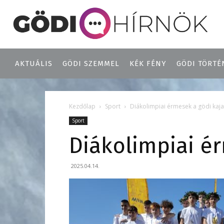
AKTUÁLIS
GÖDI SZEMMEL
KÉK FÉNY
GÖDI TÖRTÉ
Kezdőlap
Sport
Diákolimpiai érmesek a gödi kaj
Sport
Diákolimpiai é
2025.04.14.