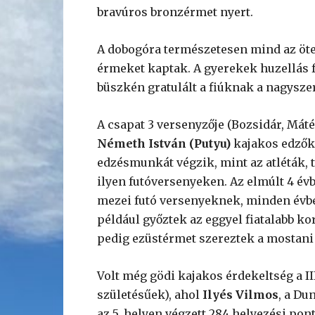
bravúros bronzérmet nyert.
A dobogóra természetesen mind az öten 
érmeket kaptak. A gyerekek huzellás 
büszkén gratulált a fiúknak a nagysze
A csapat 3 versenyzője (Bozsidár, Máté 
Németh István (Putyu)
kajakos edzők 
edzésmunkát végzik, mint az atléták, 
ilyen futóversenyeken. Az elmúlt 4 évb
mezei futó versenyeknek, minden évbe
például győztek az eggyel fiatalabb ko
pedig ezüstérmet szereztek a mostani 
Volt még gödi kajakos érdekeltség a II
születésűek), ahol
Ilyés Vilmos
, a D
az 5. helyen végzett 284 helyezési po