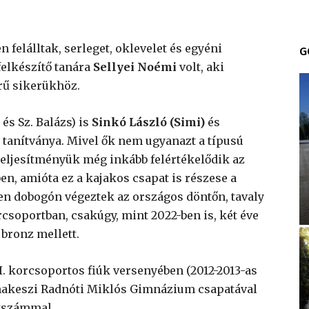
felálltak, serleget, oklevelet és egyéni
G
felkészítő tanára
Sellyei Noémi
volt, aki
rű sikerükhöz.
és Sz. Balázs) is
Sinkó László (Simi)
és
tanítványa. Mivel ők nem ugyanazt a típusú
teljesítményük még inkább felértékelődik az
en, amióta ez a kajakos csapat is részese a
n dobogón végeztek az országos döntőn, tavaly
rcsoportban, csakúgy, mint 2022-ben is, két éve
bronz mellett.
I. korcsoportos fiúk versenyében (2012-2013-as
unakeszi Radnóti Miklós Gimnázium csapatával
ntszámmal.