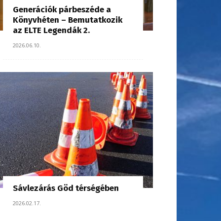
Generációk párbeszéde a
Könyvhéten – Bemutatkozik
az ELTE Legendák 2.
2026.06.10.
Sávlezárás Göd térségében
2026.02.17.