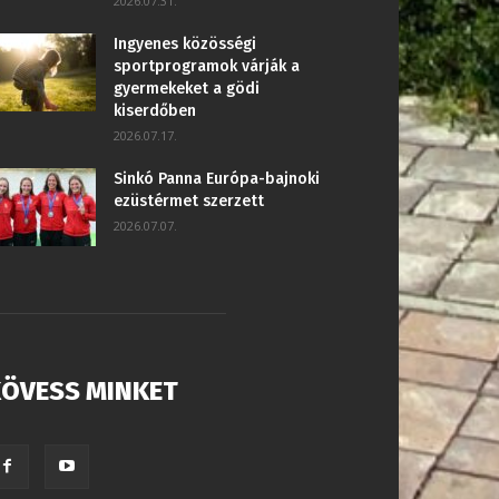
2026.07.31.
Ingyenes közösségi
sportprogramok várják a
gyermekeket a gödi
kiserdőben
2026.07.17.
Sinkó Panna Európa-bajnoki
ezüstérmet szerzett
2026.07.07.
ÖVESS MINKET